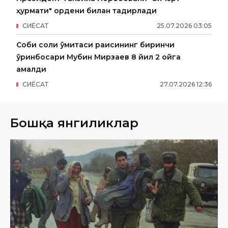
ҳурмати" ордени билан тақдирлади
СИËСАТ
25
.
07
.
2026
03
:
05
Собиқ солиқ қўмитаси раисининг биринчи
ўринбосари Мубин Мирзаев 8 йил 2 ойга
қамалди
СИËСАТ
27
.
07
.
2026
12
:
36
Бошқа янгиликлар