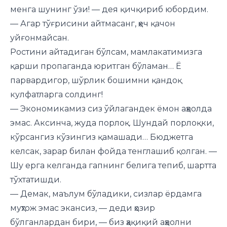
менга шунинг ўзи! — дея қичқириб юбордим.
— Агар тўғрисини айтмасанг, ҳеч қачон
уйғонмайсан.
Ростини айтадиган бўлсам, мамлакатимизга
қарши пропаганда юритган бўламан… Ё
парвардигор, шўрлик бошимни қандоқ
кулфатларга солдинг!
— Экономикамиз сиз ўйлагандек ёмон аҳволда
эмас. Аксинча, жуда порлоқ. Шундай порлоқки,
кўрсангиз кўзингиз қамашади… Бюджетга
келсак, зарар билан фойда тенглашиб қолган. —
Шу ерга келганда гапнинг белига тепиб, шартта
тўхтатишди.
— Демак, маълум бўладики, сизлар ёрдамга
муҳтож эмас экансиз, — деди ҳозир
бўлганлардан бири, — биз ҳақиқий аҳволни