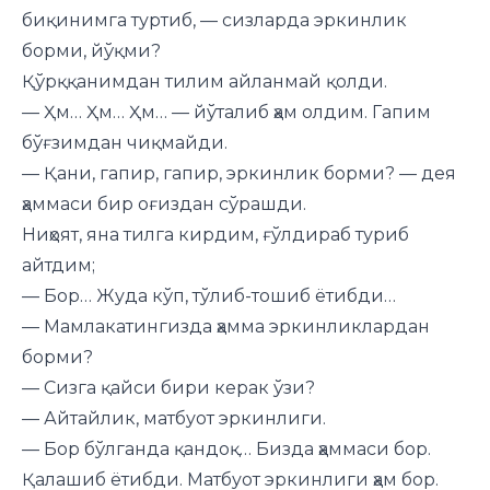
биқинимга туртиб, — сизларда эркинлик
борми, йўқми?
Қўрққанимдан тилим айланмай қолди.
— Ҳм… Ҳм… Ҳм… — йўталиб ҳам олдим. Гапим
бўғзимдан чиқмайди.
— Қани, гапир, гапир, эркинлик борми? — дея
ҳаммаси бир оғиздан сўрашди.
Ниҳоят, яна тилга кирдим, ғўлдираб туриб
айтдим;
— Бор… Жуда кўп, тўлиб-тошиб ётибди…
— Мамлакатингизда ҳамма эркинликлардан
борми?
— Сизга қайси бири керак ўзи?
— Айтайлик, матбуот эркинлиги.
— Бор бўлганда қандоқ… Бизда ҳаммаси бор.
Қалашиб ётибди. Матбуот эркинлиги ҳам бор.