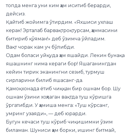
топда менга уни ким ҳам иситиб берарди,
дейсиз.
Қайтиб жойимга ўтирдим. «Яхшиси ухлаш
керак! Эрталаб барвақтроқтурсам, ҳаммасини
битириб қўяман!» деб ўзимча ўйладим.
Вақт чорак кам уч бўлибди.
Одам боласи уйқуда ҳам яшайди. Лекин бунақа
яшашнинг нима кераги бор! Яшаганингдан
кейин тирик эканингни сезиб, турмуш
сирларини билиб яшасанг-да.
Қамоқхонада ётиб чиққан бир ошнам бор. Шу
ошнам ўзини хоҳлаган вақтда туш кўришга
ўргатибди. У ҳамиша менга: «Туш кўрсанг,
умринг узаяди», — деб юрарди.
Бугун кечаси туш кўриб чиқишимни ўзим
биламан. Шуниси ҳам борки, ишинг битмай,