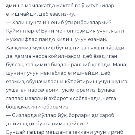
ҳамиша мамлакатда мактаб ва ўқитувчилар
етишмайди, деб ёзасиз-ку…
— Ҳали шунга ишониб ўтирибсизларми?
Қўйинглар-е! Буни мен оппозиция учун, яъни
мухолифлар пайдо қилиш учун ёзаман.
Халқимиз мухолиф бўлишни зап яхши кўради-
да. Ҳамма нарса қойилмақом, деб ёзадиган
бўлсак, халқимиз биздан ранжиб қолади. Мана
шунинг учун мактаблар етишмайди, деб
ёзамиз, обуначиларни кўпайтириш учун шунга
ўхшаган нарсаларни тўқиб юрамиз. Бунақа
гаплар маҳаллий ахборот ҳисобланади, четга
бошқачасини юборамиз.
— Сизларда йўллар йўқ, борлари ҳам хароб
дейишади, бунга нима дейсиз?
Бундай гаплар меъдамга теккани учун ирғиб