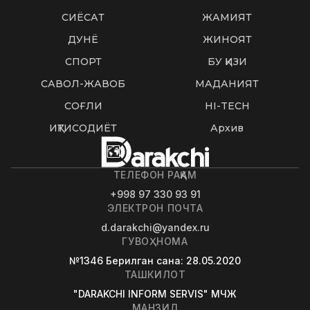
СИËСАТ
ЖАМИЯТ
ДУНË
ЖИНОЯТ
СПОРТ
БУ ҚИЗИҚ
САВОЛ-ЖАВОБ
МАДАНИЯТ
СОҒЛИҚ
HI-TECH
ИҚТИСОДИЁТ
Архив
ТЕЛЕФОН РАҚАМ
+998 97 330 93 91
ЭЛЕКТРОН ПОЧТА
d.darakchi@yandex.ru
ГУВОҲНОМА
№1346
Берилган сана
: 28.05.2020
ТАШКИЛОТ
"DARAKCHI INFORM SERVIS" МЧЖ
МАНЗИЛ