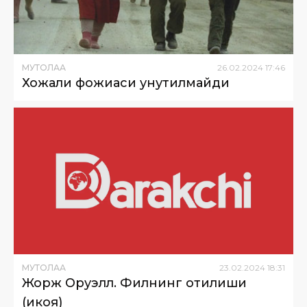
МУТОЛАА
26
.
02
.
2024
17
:
46
Хожали фожиаси унутилмайди
МУТОЛАА
23
.
02
.
2024
18
:
31
Жорж Оруэлл. Филнинг отилиши
(ҳикоя)