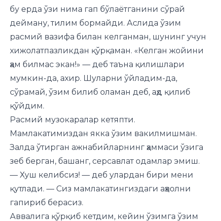
бу ерда ўзи нима гап бўлаётганини сўрай
дейману, тилим бормайди. Аслида ўзим
расмий вазифа билан келганман, шунинг учун
хижолатпазликдан қўрқаман. «Келган жойини
ҳам билмас экан!» — деб таъна қилишлари
мумкин-да, ахир. Шуларни ўйладим-да,
сўрамай, ўзим билиб оламан деб, аҳд қилиб
қўйдим.
Расмий музокаралар кетяпти.
Мамлакатимиздан якка ўзим вакилмишман.
Залда ўтирган ажнабийларнинг ҳаммаси ўзига
зеб берган, башанг, серсавлат одамлар эмиш.
— Хуш келибсиз! — деб улардан бири мени
қутлади. — Сиз мамлакатингиздаги аҳволни
гапириб берасиз.
Аввалига қўрқиб кетдим, кейин ўзимга ўзим