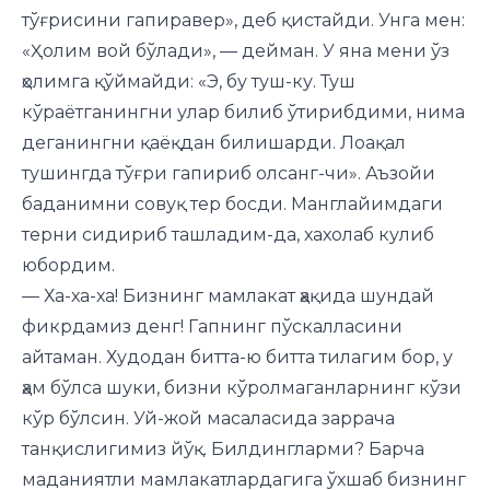
тўғрисини гапиравер», деб қистайди. Унга мен:
«Ҳолим вой бўлади», — дейман. У яна мени ўз
ҳолимга қўймайди: «Э, бу туш-ку. Туш
кўраётганингни улар билиб ўтирибдими, нима
деганингни қаёқдан билишарди. Лоақал
тушингда тўғри гапириб олсанг-чи». Аъзойи
баданимни совуқ тер босди. Манглайимдаги
терни сидириб ташладим-да, хахолаб кулиб
юбордим.
— Ха-ха-ха! Бизнинг мамлакат ҳақида шундай
фикрдамиз денг! Гапнинг пўскалласини
айтаман. Худодан битта-ю битта тилагим бор, у
ҳам бўлса шуки, бизни кўролмаганларнинг кўзи
кўр бўлсин. Уй-жой масаласида заррача
танқислигимиз йўқ. Билдингларми? Барча
маданиятли мамлакатлардагига ўхшаб бизнинг