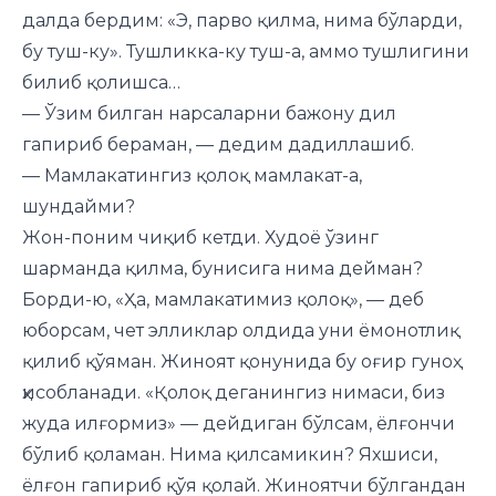
далда бердим: «Э, парво қилма, нима бўларди,
бу туш-ку». Тушликка-ку туш-а, аммо тушлигини
билиб қолишса…
— Ўзим билган нарсаларни бажону дил
гапириб бераман, — дедим дадиллашиб.
— Мамлакатингиз қолоқ мамлакат-а,
шундайми?
Жон-поним чиқиб кетди. Худоё ўзинг
шарманда қилма, бунисига нима дейман?
Борди-ю, «Ҳа, мамлакатимиз қолоқ», — деб
юборсам, чет элликлар олдида уни ёмонотлиқ
қилиб қўяман. Жиноят қонунида бу оғир гуноҳ
ҳисобланади. «Қолоқ деганингиз нимаси, биз
жуда илғормиз» — дейдиган бўлсам, ёлғончи
бўлиб қоламан. Нима қилсамикин? Яхшиси,
ёлғон гапириб қўя қолай. Жиноятчи бўлгандан