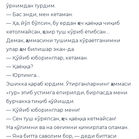
ўрнимдан турдим.
— Бас энди, мен кетаман.
— Ҳа, йўл бўлсин, бу ердан ҳеч қаёққа чиқиб
кетолмайсан, ҳозир туш кўриб ётибсан…
Демак, ҳаммасини тушимда кўраётганимни
улар ҳам билишар экан-да.
— Қўйиб юборинглар, кетаман.
— Қаёққа?
— Юртимга…
Эшикка қараб юрдим. Ўтирганларнинг ҳаммаси
«гур» этиб устимга ёпирилди, бирпасда мени
бурчакка тиқиб қўйишди.
— Қўйиб юборинглар мени!
— Сен туш кўряпсан, ҳеч қаёққа кетмайсан!
На қўлимни ва на оёғимни қимирлата оламан.
— Яна битта саволим бор, — деди биттаси