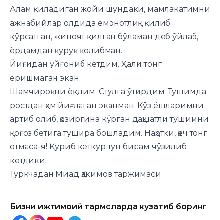
Алам қиладиган жойи шундаки, мамлакатимни
ажнабийлар олдида ёмонотлиқ қилиб
кўрсатган, жиноят қилган бўламан деб ўйлаб,
ёрдамдан қуруқ қолибман.
Йиғидан уйғониб кетдим. Ҳали тонг
ёришмаган экан.
Шамчироқни ёқдим. Стулга ўтирдим. Тушимда
ростдан ҳам йиғлаган эканман. Кўз ёшларимни
артиб олиб, ҳозиргина кўрган даҳшатли тушимни
қоғоз бетига тушира бошладим. Наҳотки, ҳеч тонг
отмаса-я! Қуриб кеткур тун бирам чўзилиб
кетдики…
Туркчадан Миад Ҳакимов таржимаси
Бизни ижтимоий тармоқларда кузатиб боринг