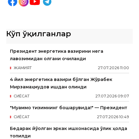
Кўп ўқилганлар
Президент энергетика вазирини нега
лавозимидан олгани очиқланди
ЖАМИЯТ
27
.
07
.
2026
11
:
00
4 йил энергетика вазири бўлган Жўрабек
Мирзамаҳмудов ишдан олинди
СИËСАТ
27
.
07
.
2026
09
:
07
"Муаммо тизимнинг бошқарувида!" — Президент
СИËСАТ
27
.
07
.
2026
10
:
49
Бедарак йўқолган эркак ишхонасида ўлик ҳолда
топилди