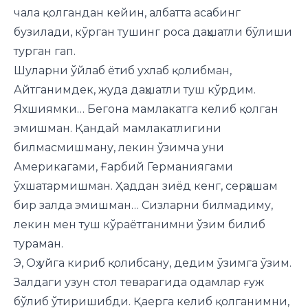
чала қолгандан кейин, албатта асабинг
бузилади, кўрган тушинг роса даҳшатли бўлиши
турган гап.
Шуларни ўйлаб ётиб ухлаб қолибман,
Айтганимдек, жуда даҳшатли туш кўрдим.
Яхшиямки… Бегона мамлакатга келиб қолган
эмишман. Қандай мамлакатлигини
билмасмишману, лекин ўзимча уни
Америкагами, Ғарбий Германиягами
ўхшатармишман. Ҳаддан зиёд кенг, серҳашам
бир залда эмишман… Сизларни билмадиму,
лекин мен туш кўраётганимни ўзим билиб
тураман.
Э, Оҳ уйга кириб қолибсану, дедим ўзимга ўзим.
Залдаги узун стол теварагида одамлар ғуж
бўлиб ўтиришибди. Қаерга келиб қолганимни,