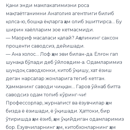
Қани энди мамлакатимизни роса
мақтаётганимни Анатолия агентлиги билиб
қолса-ю, бошқа ёқларга ҳам олиб эшиттирса… Бу
ширин хаёлларим зое кетмасмиди.
— Маориф масаласи қалай? Аҳолининг саксон
проценти саводсиз, дейишади.
— Ана холос… Лоф ҳам эви билан-да. Ёлғон гап
шунақа бўлади деб ўйловдим-а. Одамларимиз
шундоқ саводхонки, китоб ўқишу, хат ёзиш
деган нарсалар жонларига тегиб кетган.
Ҳамманинг саводи чиққан… Гаров ўйнаб битта
саводсиз одам топиб кўринг-чи!
Профессорлар, журналист ва ёзувчилар ҳам
бизда ё ёзишади, ё ўқишади. Ҳаттоки, бир
ўтиришда ҳам ёзиб, ҳам ўқийдиган одамларимиз
бор. Ёзувчиларнинг ҳам, китобхонларнинг ҳам