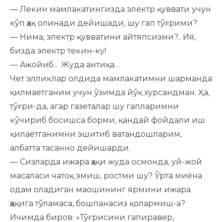
— Лекин мамлакатингизда электр қуввати учун
кўп ҳақ олинади дейишади, шу гап тўғрими?
— Нима, электр қувватини айтяпсизми?.. Ия,
бизда электр текин-ку!
— Ажойиб… Жуда антиқа…
Чет элликлар олдида мамлакатимни шарманда
қилмаётганим учун ўзимда йўқ хурсандман. Ҳа,
тўғри-да, агар газеталар шу гапларимни
кўчириб босишса борми, қандай фойдали иш
қилаётганимни эшитиб ватандошларим,
албатта тасанно дейишарди.
— Сизларда ижара ҳақи жуда осмонда, уй-жой
масаласи чатоқ эмиш, ростми шу? Ўрта миёна
одам оладиган маошининг ярмини ижара
ҳақига тўламаса, бошпанасиз қолармиш-а?
Ичимда биров: «Тўғрисини гапиравер,