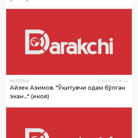
МУТОЛАА
22
.
02
.
2024
18
:
44
Айзек Азимов. "Ўқитувчи одам бўлган
экан…" (ҳикоя)