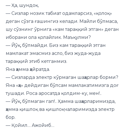
— Ҳа, шундоқ.
— Сизлар нозик табиат одамларсиз, «қолоқ»
деган сўзга ғашингиз келади. Майли бўлмаса,
шу сўзнинг ўрнига «кам тараққий этган» деган
иборани ола қолайлик. Маъқулми?
— Йўқ, бўлмайди. Биз кам тараққий этган
мамлакат эмасмиз асло, биз жуда-жуда
тараққий этиб кетганмиз.
Яна ҳамма ҳайратда.
— Сизларда электр кўрмаган шаҳарлар борми?
Яна «ҳа» дейдиган бўлсам мамлакатимизга доғ
тушади. Роса аросатда қолдим-ку, мен!..
— Йўқ, бўлмаган гап!.. Ҳамма шаҳарларимизда,
ҳамма қишлоқ ва қишлоқчаларимизда электр
бор.
— Қойил… Ажойиб…