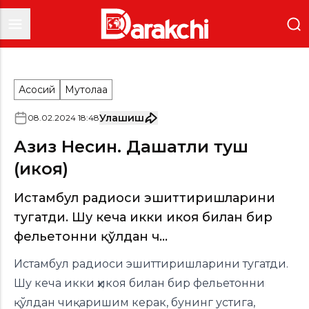
Асосий
Мутолаа
Улашиш
08
.
02
.
2024
18
:
48
Азиз Несин. Даҳшатли туш
(ҳикоя)
Истамбул радиоси эшиттиришларини
тугатди. Шу кеча икки ҳикоя билан бир
фельетонни қўлдан ч...
Истамбул радиоси эшиттиришларини тугатди.
Шу кеча икки ҳикоя билан бир фельетонни
қўлдан чиқаришим керак, бунинг устига,