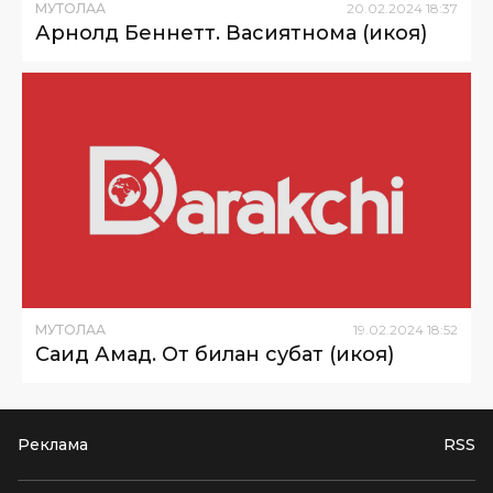
МУТОЛАА
20
.
02
.
2024
18
:
37
Арнолд Беннетт. Васиятнома (ҳикоя)
МУТОЛАА
19
.
02
.
2024
18
:
52
Саид Аҳмад. От билан суҳбат (ҳикоя)
Реклама
RSS