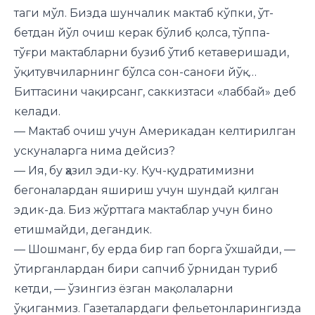
таги мўл. Бизда шунчалик мактаб кўпки, ўт-
бетдан йўл очиш керак бўлиб қолса, тўппа-
тўғри мактабларни бузиб ўтиб кетаверишади,
ўқитувчиларнинг бўлса сон-саноғи йўқ…
Биттасини чақирсанг, саккизтаси «лаббай» деб
келади.
— Мактаб очиш учун Америкадан келтирилган
ускуналарга нима дейсиз?
— Ия, бу ҳазил эди-ку. Куч-қудратимизни
бегоналардан яшириш учун шундай қилган
эдик-да. Биз жўрттага мактаблар учун бино
етишмайди, дегандик.
— Шошманг, бу ерда бир гап борга ўхшайди, —
ўтирганлардан бири сапчиб ўрнидан туриб
кетди, — ўзингиз ёзган мақолаларни
ўқиганмиз. Газеталардаги фельетонларингизда