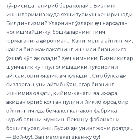
тўғрисида гапириб бера қолай… Бизнинг
ишчиларимиз жуда яхши турмуш кечиришади.
Билдингизми? Уларнинг ўзлари ҳеч нарсадан
нолишмайди-ку, бошқаларнинг тинч
юрмаганига ҳайронман… Қани, менга айтинг-чи,
қайси бир мамлакатнинг ишчиси бизникига
ўхшаб кўп ҳақ олади? Ҳеч кимники! Бизникилар
шунчалик кўп пул олишадики, тўғрисини
айтсам, ортиқчалик ҳам қилади… Сир бўлса ҳам
сизларга шуни айтиб қўяй, агар бизнинг
ишчимиз овқати, кийим-кечаги ва ижара
ҳақидан ортиб қолган пулини йиғиб юрса, бир
ойнинг ичида бемалол каттакон фабрика
қуриб олиши мумкин. Лекин у фабрикани
бошига урадими. Бусиз ҳам унинг жони роҳатда…
— Вой-бў!.. Зап мамлакат экан-ку бу!