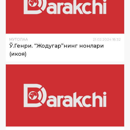
МУТОЛАА
21
.
02
.
2024
18
:
32
Ў.Генри. “Жодугар”нинг нонлари
(ҳикоя)