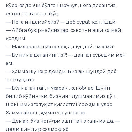
кўра, алдоқчи бўлган маъқул, нега десангиз,
ёлғон гапга жазо йўқ.
— Нега индамайсиз? — деб сўраб қолишди.
— Айбга буюрмайсизлар, саволни эшитолмай
қолдим.
— Мамлакатингиз қолоқ-а, шундай эмасми?
— Бу нима деганингиз?! — дангал сўрадим мен
ҳам.
— Ҳамма шунақа дейди. Биз ҳам шундай деб
эшитувдик.
— Бўлмаган гап, муҳтарам жаноблар! Шуни
билиб қўйингки, бизнинг душманимиз кўп.
Шаънимизга туҳмат қилаётганлар ҳам шулар.
Ҳамма ҳайрон, ҳамма ёқа ушлаган.
— Демак, биз нотўғри эшитган эканмиз-да, —
деди кимдир салмоқлаб.