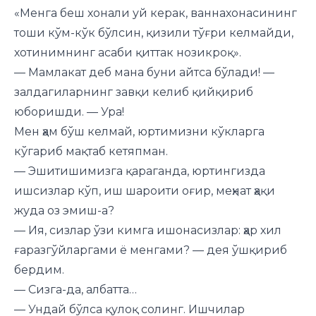
«Менга беш хонали уй керак, ваннахонасининг
тоши кўм-кўк бўлсин, қизили тўғри келмайди,
хотинимнинг асаби қиттак нозикроқ».
— Мамлакат деб мана буни айтса бўлади! —
залдагиларнинг завқи келиб қийқириб
юборишди. — Ура!
Мен ҳам бўш келмай, юртимизни кўкларга
кўгариб мақтаб кетяпман.
— Эшитишимизга қараганда, юртингизда
ишсизлар кўп, иш шароити оғир, меҳнат ҳақи
жуда оз эмиш-а?
— Ия, сизлар ўзи кимга ишонасизлар: ҳар хил
ғаразгўйларгами ё менгами? — дея ўшқириб
бердим.
— Сизга-да, албатта…
— Ундай бўлса қулоқ солинг. Ишчилар