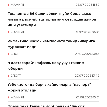
ЖАМИЯТ
28
.
07
.
2026
11
:
32
Тошкентда 86 ёшли аёлнинг уйи бошқа шахс
номига расмийлаштирилгани юзасидан жиноят
иши қўзғатилди
ЖАМИЯТ
31
.
07
.
2026
06
:
10
Инфантино Жаҳон чемпионати танқидчиларига
мурожаат қилди
СПОРТ
27
.
07
.
2026
13
:
45
"Галатасарой" Рафаэль Леау учун таклиф
юборди
СПОРТ
27
.
07
.
2026
13
:
42
Ўзбекистонда барча ҳайвонларга “паспорт”
жорий этилади
ЖАМИЯТ
01
.
08
.
2026
15
:
31
Президент Танзила Норбоевани "Эл-юрт