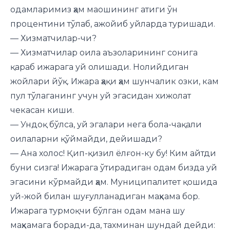
одамларимиз ҳам маошининг атиги ўн
процентини тўлаб, ажойиб уйларда туришади.
— Хизматчилар-чи?
— Хизматчилар оила аъзоларининг сонига
қараб ижарага уй олишади. Нолийдиган
жойлари йўқ. Ижара ҳақи ҳам шунчалик озки, кам
пул тўлаганинг учун уй эгасидан хижолат
чекасан киши.
— Ундоқ бўлса, уй эгалари нега бола-чақали
оилаларни қўймайди, дейишади?
— Ана холос! Қип-қизил ёлғон-ку бу! Ким айтди
буни сизга! Ижарага ўтирадиган одам бизда уй
эгасини кўрмайди ҳам. Муниципалитет қошида
уй-жой билан шуғулланадиган маҳкама бор.
Ижарага турмоқчи бўлган одам мана шу
маҳкамага боради-да, тахминан шундай дейди: