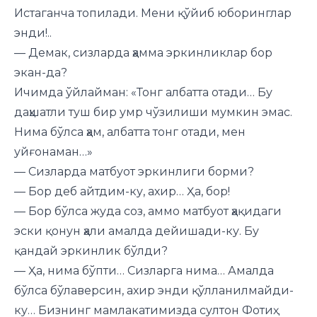
Истаганча топилади. Мени қўйиб юборинглар
энди!..
— Демак, сизларда ҳамма эркинликлар бор
экан-да?
Ичимда ўйлайман: «Тонг албатта отади… Бу
даҳшатли туш бир умр чўзилиши мумкин эмас.
Нима бўлса ҳам, албатта тонг отади, мен
уйғонаман…»
— Сизларда матбуот эркинлиги борми?
— Бор деб айтдим-ку, ахир… Ҳа, бор!
— Бор бўлса жуда соз, аммо матбуот ҳақидаги
эски қонун ҳали амалда дейишади-ку. Бу
қандай эркинлик бўлди?
— Ҳа, нима бўпти… Сизларга нима… Амалда
бўлса бўлаверсин, ахир энди қўлланилмайди-
ку… Бизнинг мамлакатимизда султон Фотиҳ