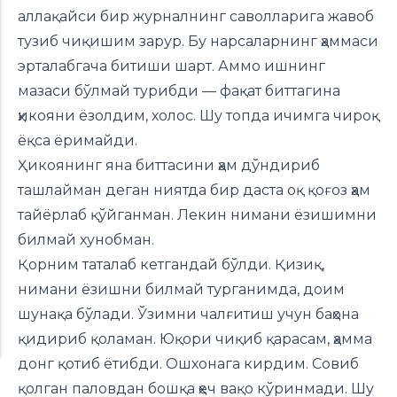
аллақайси бир журналнинг саволларига жавоб
тузиб чиқишим зарур. Бу нарсаларнинг ҳаммаси
эрталабгача битиши шарт. Аммо ишнинг
мазаси бўлмай турибди — фақат биттагина
ҳикояни ёзолдим, холос. Шу топда ичимга чироқ
ёқса ёримайди.
Ҳикоянинг яна биттасини ҳам дўндириб
ташлайман деган ниятда бир даста оқ қоғоз ҳам
тайёрлаб қўйганман. Лекин нимани ёзишимни
билмай хунобман.
Қорним таталаб кетгандай бўлди. Қизиқ,
нимани ёзишни билмай турганимда, доим
шунақа бўлади. Ўзимни чалғитиш учун баҳона
қидириб қоламан. Юқори чиқиб қарасам, ҳамма
донг қотиб ётибди. Ошхонага кирдим. Совиб
қолган паловдан бошқа ҳеч вақо кўринмади. Шу