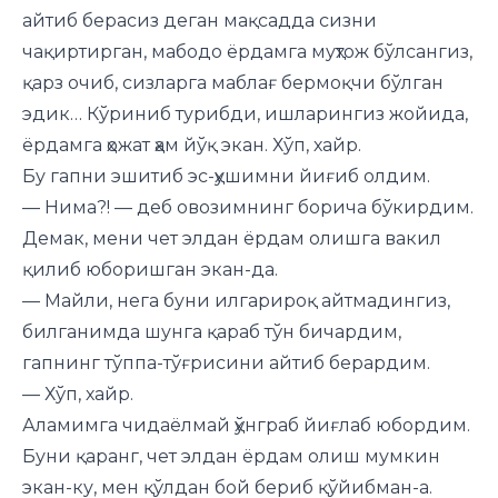
айтиб берасиз деган мақсадда сизни
чақиртирган, мабодо ёрдамга муҳтож бўлсангиз,
қарз очиб, сизларга маблағ бермоқчи бўлган
эдик… Кўриниб турибди, ишларингиз жойида,
ёрдамга ҳожат ҳам йўқ экан. Хўп, хайр.
Бу гапни эшитиб эс-ҳушимни йиғиб олдим.
— Нима?! — деб овозимнинг борича бўкирдим.
Демак, мени чет элдан ёрдам олишга вакил
қилиб юборишган экан-да.
— Майли, нега буни илгарироқ айтмадингиз,
билганимда шунга қараб тўн бичардим,
гапнинг тўппа-тўғрисини айтиб берардим.
— Хўп, хайр.
Аламимга чидаёлмай ҳўнграб йиғлаб юбордим.
Буни қаранг, чет элдан ёрдам олиш мумкин
экан-ку, мен қўлдан бой бериб қўйибман-а.