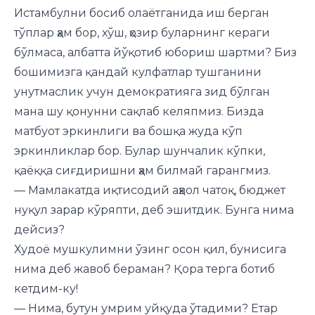
Истамбулни босиб олаётганида иш берган
тўплар ҳам бор, хўш, ҳозир буларнинг кераги
бўлмаса, албатта йўқотиб юбориш шартми? Биз
бошимизга қандай кулфатлар тушганини
унутмаслик учун демократияга зид бўлган
мана шу қонунни сақлаб келяпмиз. Бизда
матбуот эркинлиги ва бошқа жуда кўп
эркинликлар бор. Булар шунчалик кўпки,
қаёққа сиғдиришни ҳам билмай гарангмиз.
— Мамлакатда иқтисодий аҳвол чатоқ, бюджет
нуқул зарар кўряпти, деб эшитдик. Бунга нима
дейсиз?
Худоё мушкулимни ўзинг осон қил, бунисига
нима деб жавоб бераман? Қора терга ботиб
кетдим-ку!
— Нима, бутун умрим уйқуда ўтадими? Етар