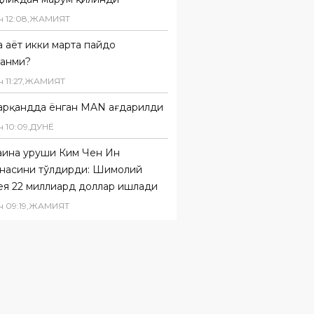
н
12
:
08
,
ЖАМИЯТ
 ҳаёт икки марта пайдо
ганми?
н
11
:
27
,
ЖАМИЯТ
арқандда ёнган MAN ағдарилди
н
10
:
09
,
ДУНË
аина уруши Ким Чен Ин
инасини тўлдирди: Шимолий
ея 22 миллиард доллар ишлади
н
09
:
19
,
ЖАМИЯТ