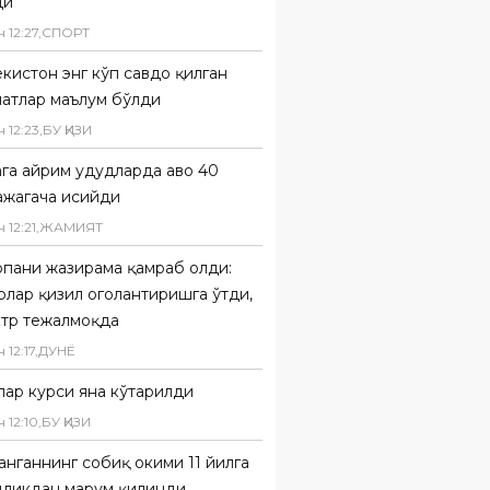
ди
н
12
:
27
,
СПОРТ
кистон энг кўп савдо қилган
латлар маълум бўлди
н
12
:
23
,
БУ ҚИЗИҚ
га айрим ҳудудларда ҳаво 40
ажагача исийди
н
12
:
21
,
ЖАМИЯТ
опани жазирама қамраб олди:
рлар қизил огоҳлантиришга ўтди,
ктр тежалмоқда
н
12
:
17
,
ДУНË
лар курси яна кўтарилди
н
12
:
10
,
БУ ҚИЗИҚ
нганнинг собиқ ҳокими 11 йилга
дликдан маҳрум қилинди