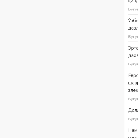
қил
Бугу
Ўзбе
дав
Бугу
Эрта
дар
Бугу
Евр
шаҳа
эле
Бугу
Дол
Бугу
Нама
озо