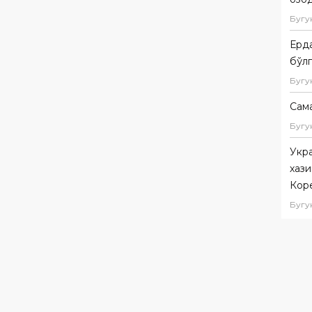
Бугу
Ерда
бўл
Бугу
Сам
Бугу
Укр
хаз
Кор
Бугу