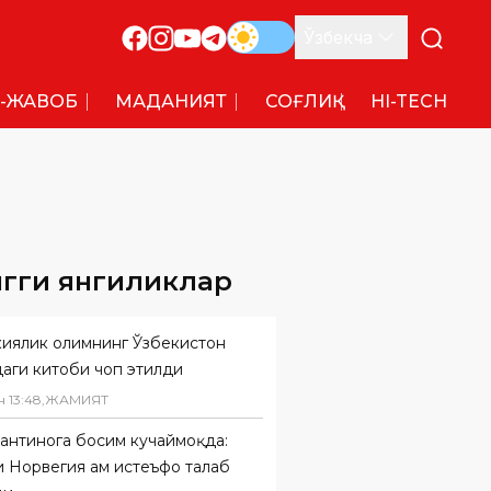
Ўзбекча
-ЖАВОБ
МАДАНИЯТ
СОҒЛИҚ
HI-TECH
нгги янгиликлар
киялик олимнинг Ўзбекистон
даги китоби чоп этилди
н
13
:
48
,
ЖАМИЯТ
антинога босим кучаймоқда:
 Норвегия ҳам истеъфо талаб