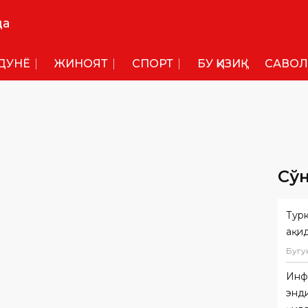
да
ДУНË
ЖИНОЯТ
СПОРТ
БУ ҚИЗИҚ
САВОЛ
Сў
Тур
ҳақи
Бугу
Инф
энди