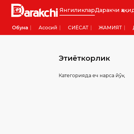
Янгиликлар
Даракчи ҳақи
Обуна
Асосий
СИËСАТ
ЖАМИЯТ
Эҳтиёткорлик
Категорияда ҳеч нарса йўқ