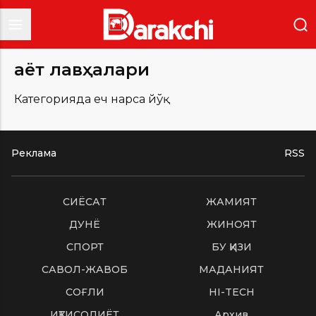
Ҳаёт лавҳалари
Категорияда ҳеч нарса йўқ
Реклама
RSS
СИËСАТ
ЖАМИЯТ
ДУНË
ЖИНОЯТ
СПОРТ
БУ ҚИЗИҚ
САВОЛ-ЖАВОБ
МАДАНИЯТ
СОҒЛИҚ
HI-TECH
ИҚТИСОДИЁТ
Архив