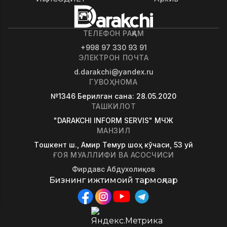
ТЕЛЕФОН РАҚАМ
+998 97 330 93 91
ЭЛЕКТРОН ПОЧТА
d.darakchi@yandex.ru
ГУВОҲНОМА
№1346
Берилган сана
: 28.05.2020
ТАШКИЛОТ
"DARAKCHI INFORM SERVIS" МЧЖ
МАНЗИЛ
Tошкент ш., Амир Темур шоҳ кўчаси, 53 уй
ҒОЯ МУАЛЛИФИ ВА АСОСЧИСИ
Фирдавс Абдухолиқов
Бизнинг ижтимоий тармоқлар