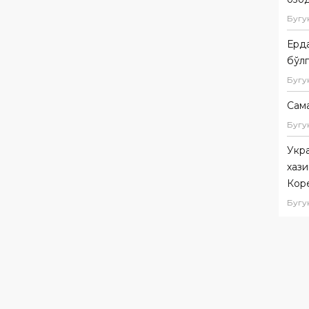
Бугу
Ерда
бўл
Бугу
Сам
Бугу
Укр
хаз
Кор
Бугу