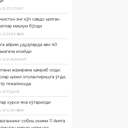
ди
н
12
:
27
,
СПОРТ
кистон энг кўп савдо қилган
латлар маълум бўлди
н
12
:
23
,
БУ ҚИЗИҚ
га айрим ҳудудларда ҳаво 40
ажагача исийди
н
12
:
21
,
ЖАМИЯТ
опани жазирама қамраб олди:
рлар қизил огоҳлантиришга ўтди,
ктр тежалмоқда
н
12
:
17
,
ДУНË
лар курси яна кўтарилди
н
12
:
10
,
БУ ҚИЗИҚ
нганнинг собиқ ҳокими 11 йилга
дликдан маҳрум қилинди