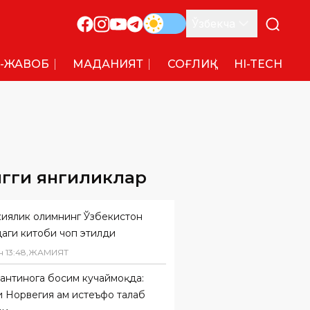
Ўзбекча
-ЖАВОБ
МАДАНИЯТ
СОҒЛИҚ
HI-TECH
нгги янгиликлар
киялик олимнинг Ўзбекистон
даги китоби чоп этилди
н
13
:
48
,
ЖАМИЯТ
антинога босим кучаймоқда:
 Норвегия ҳам истеъфо талаб