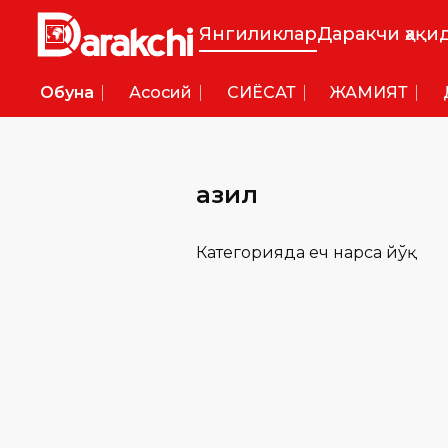
Янгиликлар
Даракчи ҳақи
Обуна
Асосий
СИËСАТ
ЖАМИЯТ
Ҳазил
Категорияда ҳеч нарса йўқ