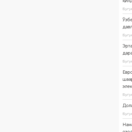
қил
Бугу
Ўзбе
дав
Бугу
Эрта
дар
Бугу
Евр
шаҳа
эле
Бугу
Дол
Бугу
Нама
озо