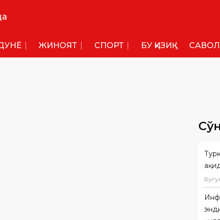
да
ДУНË
ЖИНОЯТ
СПОРТ
БУ ҚИЗИҚ
САВОЛ
Сў
Тур
ҳақи
Бугу
Инф
энди