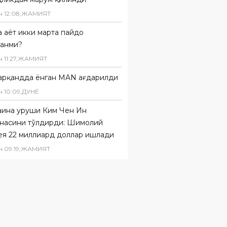
н
12
:
08
,
ЖАМИЯТ
 ҳаёт икки марта пайдо
ганми?
н
11
:
27
,
ЖАМИЯТ
арқандда ёнган MAN ағдарилди
н
10
:
09
,
ДУНË
аина уруши Ким Чен Ин
инасини тўлдирди: Шимолий
ея 22 миллиард доллар ишлади
н
09
:
19
,
ЖАМИЯТ