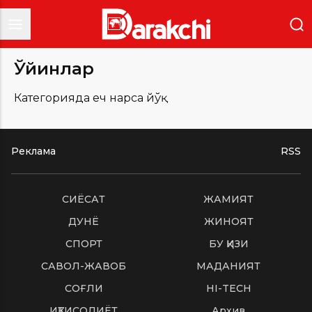
Ўйинлар
Категорияда ҳеч нарса йўқ
Реклама
RSS
СИËСАТ
ЖАМИЯТ
ДУНË
ЖИНОЯТ
СПОРТ
БУ ҚИЗИҚ
САВОЛ-ЖАВОБ
МАДАНИЯТ
СОҒЛИҚ
HI-TECH
ИҚТИСОДИЁТ
Архив