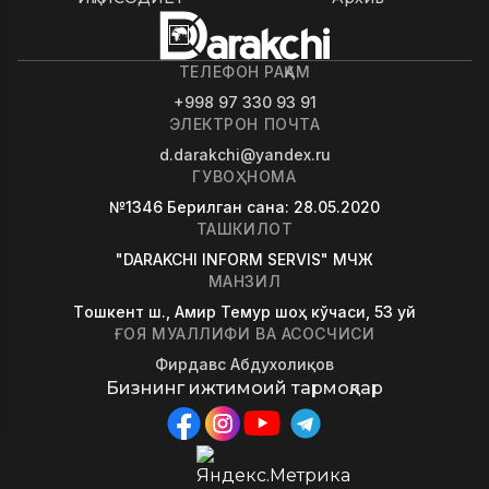
ТЕЛЕФОН РАҚАМ
+998 97 330 93 91
ЭЛЕКТРОН ПОЧТА
d.darakchi@yandex.ru
ГУВОҲНОМА
№1346
Берилган сана
: 28.05.2020
ТАШКИЛОТ
"DARAKCHI INFORM SERVIS" МЧЖ
МАНЗИЛ
Tошкент ш., Амир Темур шоҳ кўчаси, 53 уй
ҒОЯ МУАЛЛИФИ ВА АСОСЧИСИ
Фирдавс Абдухолиқов
Бизнинг ижтимоий тармоқлар