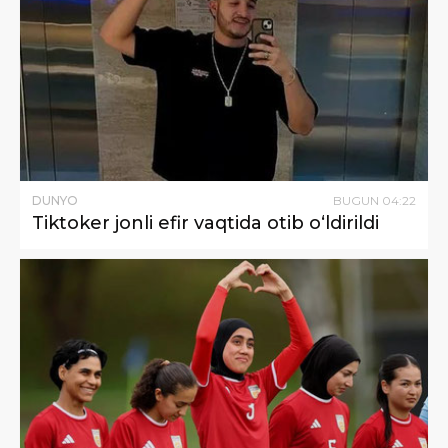
DUNYO
BUGUN
04
:
22
Tiktoker jonli efir vaqtida otib o‘ldirildi