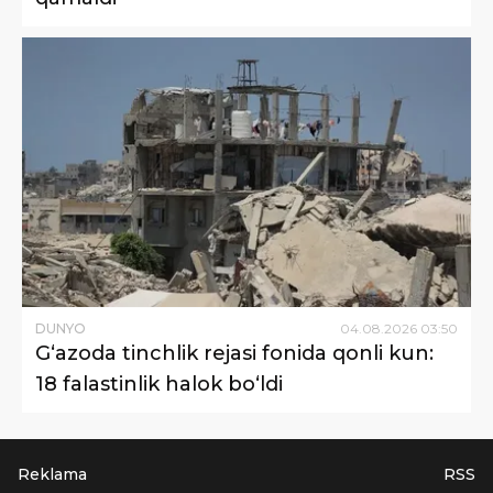
DUNYO
04
.
08
.
2026
03
:
50
G‘azoda tinchlik rejasi fonida qonli kun:
18 falastinlik halok bo‘ldi
Reklama
RSS