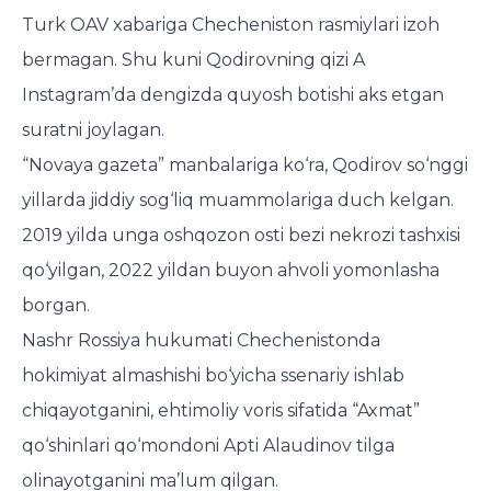
Turk OAV xabariga Checheniston rasmiylari izoh
bermagan. Shu kuni Qodirovning qizi A
Instagram’da dengizda quyosh botishi aks etgan
suratni joylagan.
“Novaya gazeta” manbalariga ko‘ra, Qodirov so‘nggi
yillarda jiddiy sog‘liq muammolariga duch kelgan.
2019 yilda unga oshqozon osti bezi nekrozi tashxisi
qo‘yilgan, 2022 yildan buyon ahvoli yomonlasha
borgan.
Nashr Rossiya hukumati Chechenistonda
hokimiyat almashishi bo‘yicha ssenariy ishlab
chiqayotganini, ehtimoliy voris sifatida “Axmat”
qo‘shinlari qo‘mondoni Apti Alaudinov tilga
olinayotganini ma’lum qilgan.