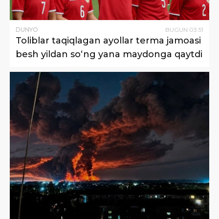
DUNYO
BUGUN
03
:
51
Toliblar taqiqlagan ayollar terma jamoasi
besh yildan so‘ng yana maydonga qaytdi