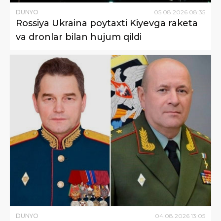
DUNYO
05
.
08
.
2026
08
:
35
Rossiya Ukraina poytaxti Kiyevga raketa
va dronlar bilan hujum qildi
DUNYO
04
.
08
.
2026
13
:
05