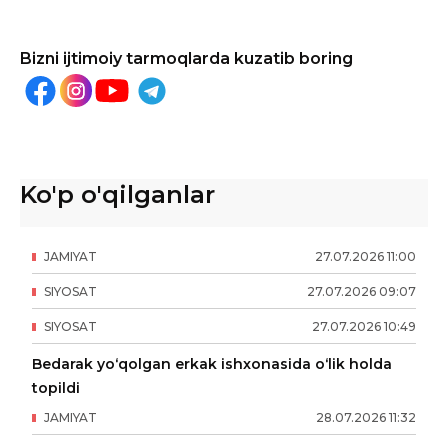
Bizni ijtimoiy tarmoqlarda kuzatib boring
Ko'p o'qilganlar
JAMIYAT
27
.
07
.
2026
11
:
00
SIYOSAT
27
.
07
.
2026
09
:
07
SIYOSAT
27
.
07
.
2026
10
:
49
Bedarak yo‘qolgan erkak ishxonasida o‘lik holda
topildi
JAMIYAT
28
.
07
.
2026
11
:
32