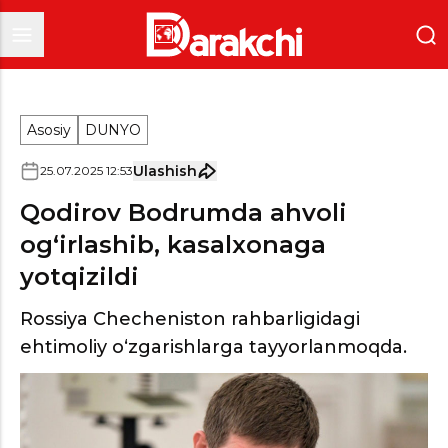
Asosiy
DUNYO
Ulashish
25
.
07
.
2025
12
:
53
Qodirov Bodrumda ahvoli
og‘irlashib, kasalxonaga
yotqizildi
Rossiya Checheniston rahbarligidagi
ehtimoliy o‘zgarishlarga tayyorlanmoqda.