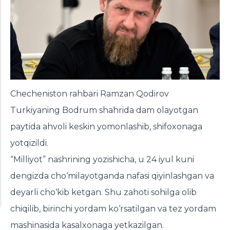
Checheniston rahbari Ramzan Qodirov
Turkiyaning Bodrum shahrida dam olayotgan
paytida ahvoli keskin yomonlashib, shifoxonaga
yotqizildi.
“Milliyot” nashrining yozishicha, u 24 iyul kuni
dengizda cho‘milayotganda nafasi qiyinlashgan va
deyarli cho‘kib ketgan. Shu zahoti sohilga olib
chiqilib, birinchi yordam ko‘rsatilgan va tez yordam
mashinasida kasalxonaga yetkazilgan.