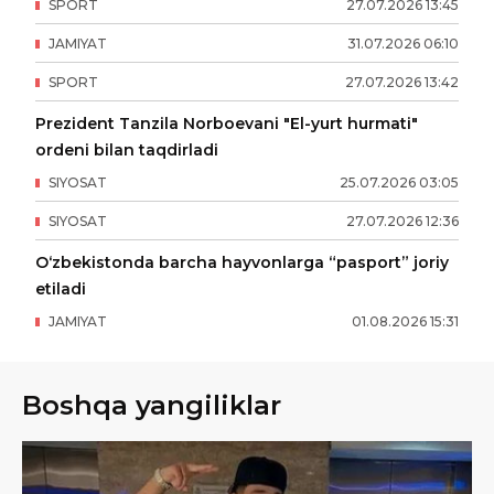
SPORT
27
.
07
.
2026
13
:
45
JAMIYAT
31
.
07
.
2026
06
:
10
SPORT
27
.
07
.
2026
13
:
42
Prezident Tanzila Norboevani "El-yurt hurmati"
ordeni bilan taqdirladi
SIYOSAT
25
.
07
.
2026
03
:
05
SIYOSAT
27
.
07
.
2026
12
:
36
O‘zbekistonda barcha hayvonlarga “pasport” joriy
etiladi
JAMIYAT
01
.
08
.
2026
15
:
31
Boshqa yangiliklar