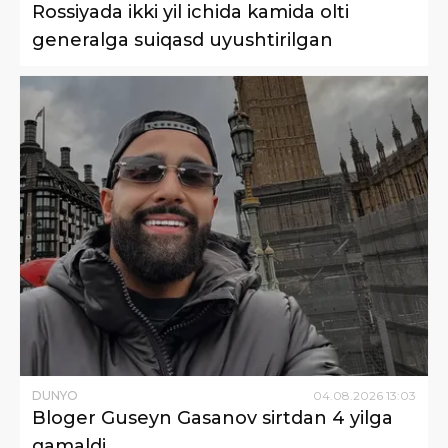
Rossiyada ikki yil ichida kamida olti
generalga suiqasd uyushtirilgan
DUNYO
04
.
08
.
2026
13
:
03
Bloger Guseyn Gasanov sirtdan 4 yilga
qamaldi