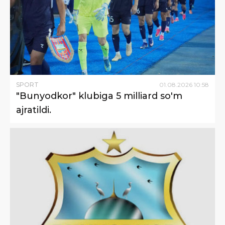
SPORT
01
.
08
.
2026
10
:
58
"Bunyodkor" klubiga 5 milliard so'm
ajratildi.