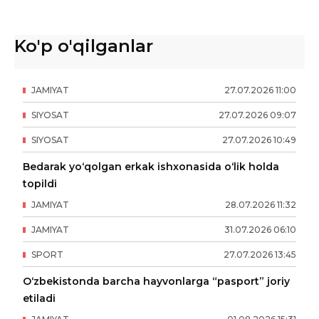
Ko'p o'qilganlar
JAMIYAT
27
.
07
.
2026
11
:
00
SIYOSAT
27
.
07
.
2026
09
:
07
SIYOSAT
27
.
07
.
2026
10
:
49
Bedarak yo‘qolgan erkak ishxonasida o‘lik holda
topildi
JAMIYAT
28
.
07
.
2026
11
:
32
JAMIYAT
31
.
07
.
2026
06
:
10
SPORT
27
.
07
.
2026
13
:
45
O‘zbekistonda barcha hayvonlarga “pasport” joriy
etiladi