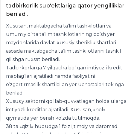
tadbirkorlik sub'ektlariga qator yengilliklar
beriladi.
Xususan, maktabgacha ta’lim tashkilotlari va
umumiy o‘rta ta’lim tashkilotlarining bo‘sh yer
maydonlarida davlat-xususiy sheriklik shartlari
asosida maktabgacha ta’lim tashkilotlarini tashkil
qilishga ruxsat beriladi.
Tadbirkorlarga 7 yilgacha bo‘lgan imtiyozli kredit
mablag‘lari ajratiladi hamda faoliyatini
o‘zgartirmaslik sharti bilan yer uchastalari tekinga
beriladi.
Xususiy sektorni qo‘llab-quvvatlagan holda ularga
imtiyozli kreditlar ajratiladi. Xususan, «nol»
qiymatida yer berish ko‘zda tutilmoqda.
38 ta «qizil» hududga 1 foiz ijtimoiy va daromad