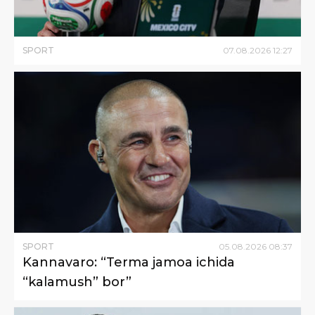
SPORT
07
.
08
.
2026
12
:
27
SPORT
05
.
08
.
2026
08
:
37
Kannavaro: “Terma jamoa ichida
“kalamush” bor”