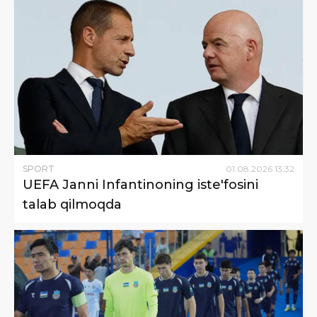
SPORT
01
.
08
.
2026
13
:
32
UEFA Janni Infantinoning iste'fosini
talab qilmoqda