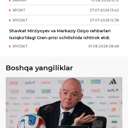
JAMIYAT
01
.
08
.
2026
15
:
31
SPORT
27
.
07
.
2026
13
:
42
SIYOSAT
27
.
07
.
2026
12
:
36
Shavkat Mirziyoyev va Markaziy Osiyo rahbarlari
Issiqko‘ldagi Gran-prisi ochilishida ishtirok etdi.
SIYOSAT
01
.
08
.
2026
08
:
48
Boshqa yangiliklar