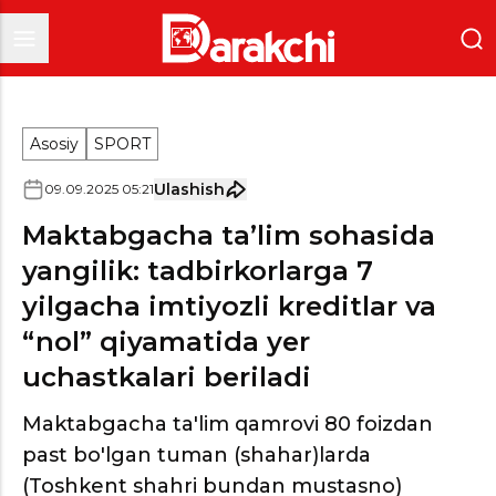
Asosiy
SPORT
Ulashish
09
.
09
.
2025
05
:
21
Maktabgacha ta’lim sohasida
yangilik: tadbirkorlarga 7
yilgacha imtiyozli kreditlar va
“nol” qiyamatida yer
uchastkalari beriladi
Maktabgacha ta'lim qamrovi 80 foizdan
past bo'lgan tuman (shahar)larda
(Toshkent shahri bundan mustasno)