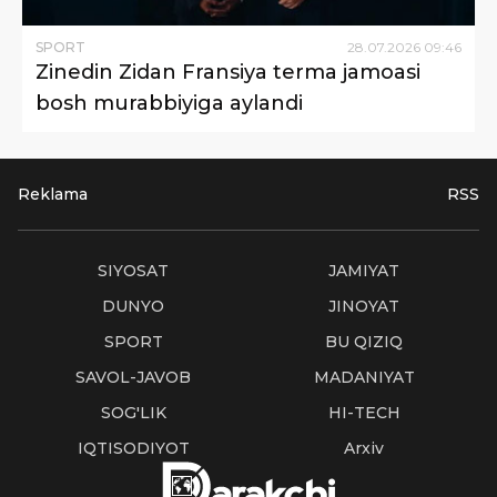
SPORT
28
.
07
.
2026
09
:
46
Zinedin Zidan Fransiya terma jamoasi
bosh murabbiyiga aylandi
Reklama
RSS
SIYOSAT
JAMIYAT
DUNYO
JINOYAT
SPORT
BU QIZIQ
SAVOL-JAVOB
MADANIYAT
SOG'LIK
HI-TECH
IQTISODIYOT
Arxiv