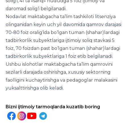
solig‘i, 41 ta «sariq» hududga 5 foiz ijtimoiy va
daromad solig‘i belgilanadi.
Nodavlat maktabgacha ta’lim tashkiloti litsenziya
olinganidan keyin uch yil davomida qamrov darajasi
70-80 foiz oralig‘ida bo‘lgan tuman (shahar)lardagi
tadbirkorlik subyektlariga ijtimoiy soliq stavkasi 5
foiz, 70 foizdan past bo‘lgan tuman (shahar)lardagi
tadbirkorlik subyektlariga 1 foiz etib belgilanadi.
Ushbu islohotlar maktabgacha ta’lim qamrovini
sezilarli darajada oshirishga, xususiy sektorning
faolligini kuchaytirishga va pedagoglar malakasini
yuksalttirishga olib keladi.
Bizni ijtimoiy tarmoqlarda kuzatib boring