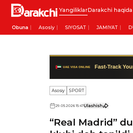
Yangiliklar
Darakchi haqida
Obuna
Asosiy
SIYOSAT
JAMIYAT
D
Asosiy
SPORT
Ulashish
29
.
05
.
2026
15
:
47
“Real Madrid” d
klubi deb topildi
“Forbes” jurnali dunyodagi eng
qildi.