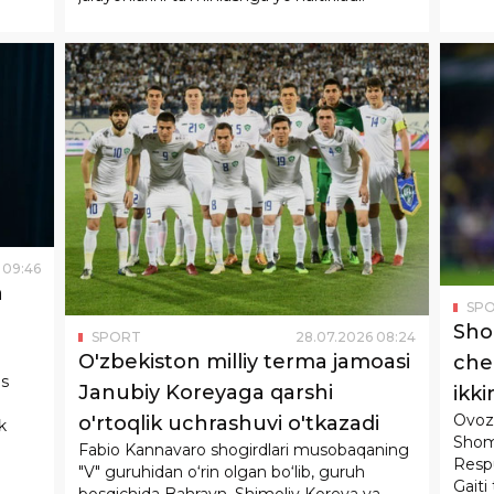
09
:
46
a
SP
Sho
SPORT
28
.
07
.
2026
08
:
24
O'zbekiston milliy terma jamoasi
che
is
Janubiy Koreyaga qarshi
ikki
Ovoz 
o'rtoqlik uchrashuvi o'tkazadi
k
Shom
Fabio Kannavaro shogirdlari musobaqaning
Respu
"V" guruhidan o‘rin olgan bo‘lib, guruh
Gaiti
bosqichida Bahrayn, Shimoliy Koreya va
Isido
Iordaniya terma jamoalariga qarshi bahs olib
deb t
boradi.