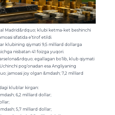
eal Madrid&rdquo; klubi ketma-ket beshinchi
si sifatida e’tirof etildi.
r klubining qiymati 9,5 milliard dollarga
kichga nisbatan 41 foizga yuqori.
arselona&rdquo; egallagan bo‘lib, klub qiymati
. Uchinchi pog‘onadan esa Angliyaning
 jamoasi joy olgan &mdash; 7,2 milliard
agi klublar kirgan:
ash; 6,2 milliard dollar;
llar;
ash; 5,7 milliard dollar;
uo; &mdash; 5,5 milliard dollar;
sh; 5,4 milliard dollar;
h; 4,2 milliard dollar;