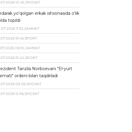
.
07
.
2026
10
:
49
,
SIYOSAT
darak yo‘qolgan erkak ishxonasida o‘lik
lda topildi
.
07
.
2026
11
:
32
,
JAMIYAT
.
07
.
2026
13
:
45
,
SPORT
07
.
2026
06
:
10
,
JAMIYAT
.
07
.
2026
13
:
42
,
SPORT
ezident Tanzila Norboevani "El-yurt
rmati" ordeni bilan taqdirladi
.
07
.
2026
03
:
05
,
SIYOSAT
.
07
.
2026
12
:
36
,
SIYOSAT