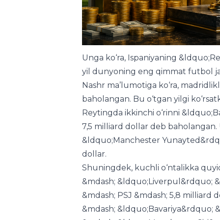
Unga ko‘ra, Ispaniyaning &ldquo;R
yil dunyoning eng qimmat futbol jamoa
Nashr ma’lumotiga ko‘ra, madridlikla
baholangan. Bu o‘tgan yilgi ko‘rsat
Reytingda ikkinchi o‘rinni &ldquo;B
7,5 milliard dollar deb baholangan
&ldquo;Manchester Yunayted&rdquo;
dollar.
Shuningdek, kuchli o‘ntalikka quyid
&mdash; &ldquo;Liverpul&rdquo; &md
&mdash; PSJ &mdash; 5,8 milliard do
&mdash; &ldquo;Bavariya&rdquo; &md
&mdash; &ldquo;Manchester Siti&rdq
&mdash; &ldquo;Arsenal&rdquo; &mda
&mdash; &ldquo;Chelsi&rdquo; &mdas