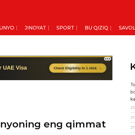
UNYO
JINOYAT
SPORT
BU QIZIQ
SAVOL
K
To
bo
unyoning eng qimmat
ka
23
27
 qimmat futbol klublari reytingini e’lon
27