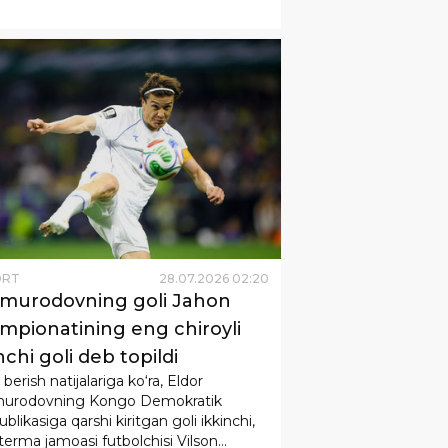
ORT
28
.
07
.
2026
02
:
20
murodovning goli Jahon
mpionatining eng chiroyli
nchi goli deb topildi
berish natijalariga ko‘ra, Eldor
urodovning Kongo Demokratik
blikasiga qarshi kiritgan goli ikkinchi,
 terma jamoasi futbolchisi Vilson
rning goli esa uchinchi o‘ringa munosib
opildi.