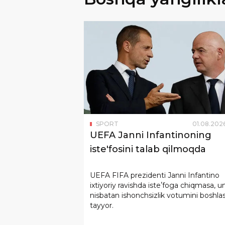
SPORT
01
.
08
.
202
UEFA Janni Infantinoning
iste'fosini talab qilmoqda
UEFA FIFA prezidenti Janni Infantino
ixtiyoriy ravishda isteʼfoga chiqmasa, 
nisbatan ishonchsizlik votumini boshl
tayyor.