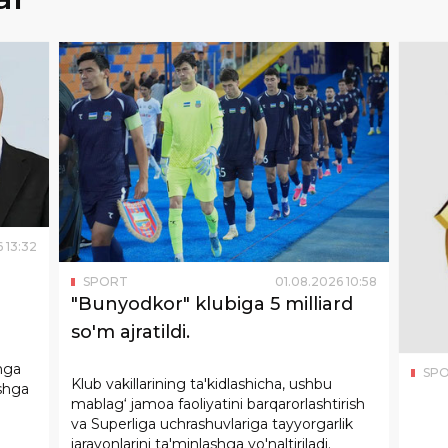
6
13
:
32
SPORT
01
.
08
.
2026
10
:
58
"Bunyodkor" klubiga 5 milliard
so'm ajratildi.
unga
SP
Klub vakillarining ta'kidlashicha, ushbu
ashga
mablag‘ jamoa faoliyatini barqarorlashtirish
va Superliga uchrashuvlariga tayyorgarlik
jarayonlarini ta'minlashga yo'naltiriladi.