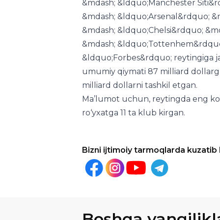
&mdash; &ldquo;Tottenhem&rdquo; 
&ldquo;Forbes&rdquo; reytingiga jam
umumiy qiymati 87 milliard dollarga
milliard dollarni tashkil etgan.
Ma’lumot uchun, reytingda eng ko‘p 
ro‘yxatga 11 ta klub kirgan.
Bizni ijtimoiy tarmoqlarda kuzatib
Boshqa yangilikl