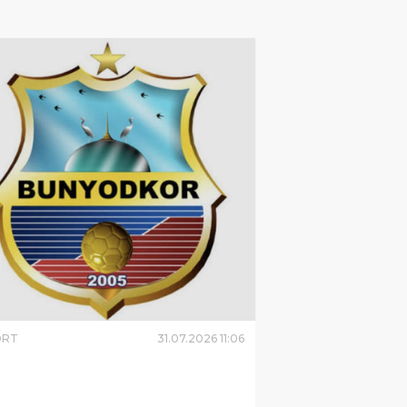
ORT
31
.
07
.
2026
11
:
06