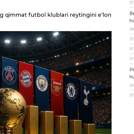
27
Be
ho
28
27
31
.
27
Pr
hu
25
27