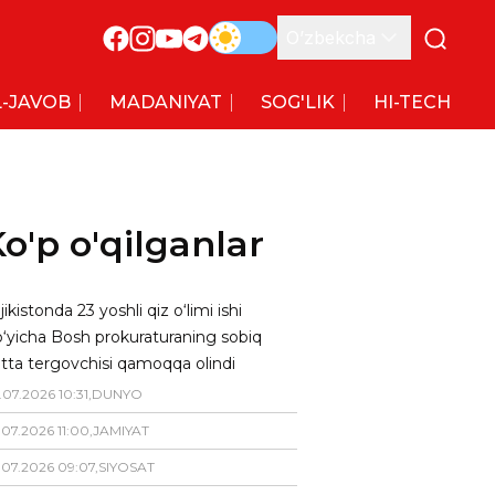
O’zbekcha
-JAVOB
MADANIYAT
SOG'LIK
HI-TECH
o'p o'qilganlar
jikistonda 23 yoshli qiz o‘limi ishi
‘yicha Bosh prokuraturaning sobiq
tta tergovchisi qamoqqa olindi
.
07
.
2026
10
:
31
,
DUNYO
.
07
.
2026
11
:
00
,
JAMIYAT
.
07
.
2026
09
:
07
,
SIYOSAT