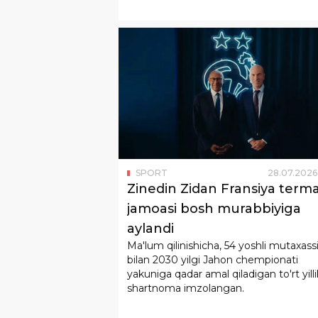
SPORT
28
.
07
.
2026
Zinedin Zidan Fransiya term
jamoasi bosh murabbiyiga
aylandi
Ma'lum qilinishicha, 54 yoshli mutaxass
bilan 2030 yilgi Jahon chempionati
yakuniga qadar amal qiladigan to'rt yilli
shartnoma imzolangan.