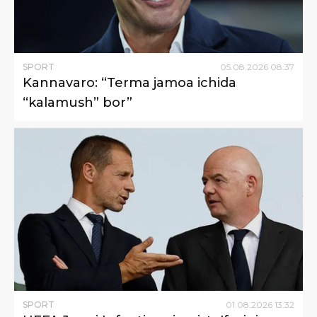
SPORT
05
.
08
.
2026
08
:
37
Kannavaro: “Terma jamoa ichida
“kalamush” bor”
SPORT
01
.
08
.
2026
13
:
32