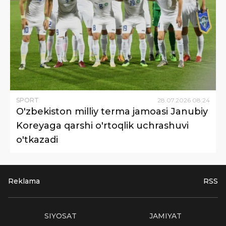
SPORT
28
.
07
.
2026
08
:
24
O'zbekiston milliy terma jamoasi Janubiy
Koreyaga qarshi o'rtoqlik uchrashuvi
o'tkazadi
Reklama
RSS
SIYOSAT
JAMIYAT