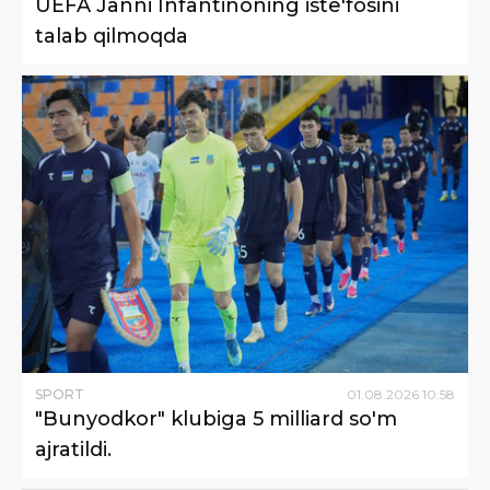
UEFA Janni Infantinoning iste'fosini
talab qilmoqda
SPORT
01
.
08
.
2026
10
:
58
"Bunyodkor" klubiga 5 milliard so'm
ajratildi.