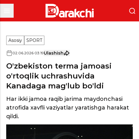
Asosiy
SPORT
Ulashish
02
.
06
.
2026
03
:
19
O'zbekiston terma jamoasi
o'rtoqlik uchrashuvida
Kanadaga mag'lub bo'ldi
Har ikki jamoa raqib jarima maydonchasi
atrofida xavfli vaziyatlar yaratishga harakat
qildi.