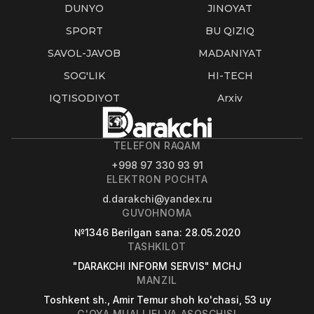
DUNYO
JINOYAT
SPORT
BU QIZIQ
SAVOL-JAVOB
MADANIYAT
SOG'LIK
HI-TECH
IQTISODIYOT
Arxiv
TELEFON RAQAM
+998 97 330 93 91
ELEKTRON POCHTA
d.darakchi@yandex.ru
GUVOHNOMA
№1346
Berilgan sana
: 28.05.2020
TASHKILOT
"DARAKCHI INFORM SERVIS" MCHJ
MANZIL
Toshkent sh., Amir Temur shoh ko'chasi, 53 uy
G'OYA MUALLIFI VA ASOSCHISI