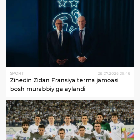
SPORT
28
.
07
.
2026
09
:
46
Zinedin Zidan Fransiya terma jamoasi
bosh murabbiyiga aylandi