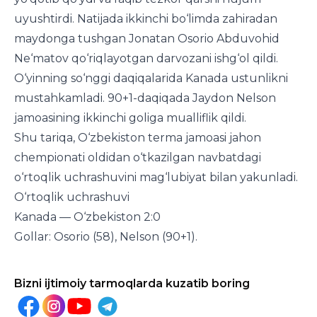
uyushtirdi. Natijada ikkinchi bo‘limda zahiradan
maydonga tushgan Jonatan Osorio Abduvohid
Ne‘matov qo‘riqlayotgan darvozani ishg‘ol qildi.
O‘yinning so‘nggi daqiqalarida Kanada ustunlikni
mustahkamladi. 90+1-daqiqada Jaydon Nelson
jamoasining ikkinchi goliga mualliflik qildi.
Shu tariqa, O‘zbekiston terma jamoasi jahon
chempionati oldidan o‘tkazilgan navbatdagi
o‘rtoqlik uchrashuvini mag‘lubiyat bilan yakunladi.
O‘rtoqlik uchrashuvi
Kanada — O‘zbekiston 2:0
Gollar: Osorio (58), Nelson (90+1).
Bizni ijtimoiy tarmoqlarda kuzatib boring