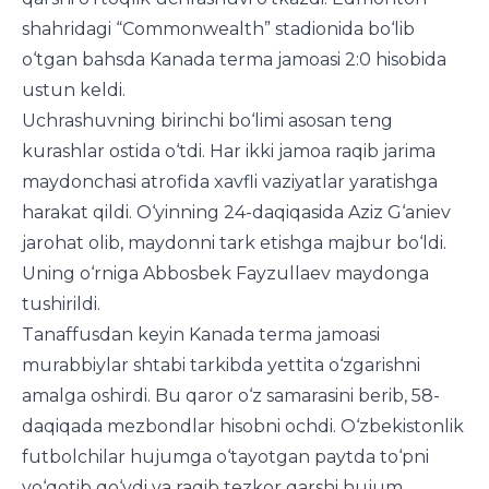
shahridagi “Commonwealth” stadionida bo‘lib
o‘tgan bahsda Kanada terma jamoasi 2:0 hisobida
ustun keldi.
Uchrashuvning birinchi bo‘limi asosan teng
kurashlar ostida o‘tdi. Har ikki jamoa raqib jarima
maydonchasi atrofida xavfli vaziyatlar yaratishga
harakat qildi. O‘yinning 24-daqiqasida Aziz G‘aniev
jarohat olib, maydonni tark etishga majbur bo‘ldi.
Uning o‘rniga Abbosbek Fayzullaev maydonga
tushirildi.
Tanaffusdan keyin Kanada terma jamoasi
murabbiylar shtabi tarkibda yettita o‘zgarishni
amalga oshirdi. Bu qaror o‘z samarasini berib, 58-
daqiqada mezbondlar hisobni ochdi. O‘zbekistonlik
futbolchilar hujumga o‘tayotgan paytda to‘pni
yo‘qotib qo‘ydi va raqib tezkor qarshi hujum