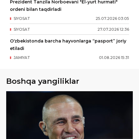
Prezident Tanzila Norboevani "El-yurt hurmati"
ordeni bilan taqdirladi
SIYOSAT
25
.
07
.
2026
03
:
05
SIYOSAT
27
.
07
.
2026
12
:
36
O‘zbekistonda barcha hayvonlarga “pasport” joriy
etiladi
JAMIYAT
01
.
08
.
2026
15
:
31
Boshqa yangiliklar