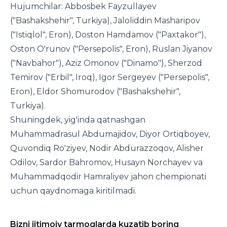
Hujumchilar: Abbosbek Fayzullayev
("Bashakshehir", Turkiya), Jaloliddin Masharipov
("Istiqlol", Eron), Doston Hamdamov ("Paxtakor"),
Oston O'runov ("Persepolis", Eron), Ruslan Jiyanov
("Navbahor"), Aziz Omonov ("Dinamo"), Sherzod
Temirov ("Erbil", Iroq), Igor Sergeyev ("Persepolis",
Eron), Eldor Shomurodov ("Bashakshehir",
Turkiya).
Shuningdek, yig'inda qatnashgan
Muhammadrasul Abdumajidov, Diyor Ortiqboyev,
Quvondiq Ro'ziyev, Nodir Abdurazzoqov, Alisher
Odilov, Sardor Bahromov, Husayn Norchayev va
Muhammadqodir Hamraliyev jahon chempionati
uchun qaydnomaga kiritilmadi.
Bizni ijtimoiy tarmoqlarda kuzatib boring