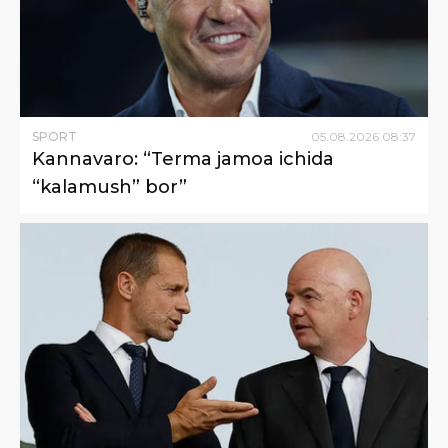
SPORT
05
.
08
.
2026
08
:
37
Kannavaro: “Terma jamoa ichida
“kalamush” bor”