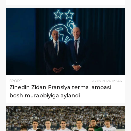
SPORT
28
.
07
.
2026
09
:
46
Zinedin Zidan Fransiya terma jamoasi
bosh murabbiyiga aylandi