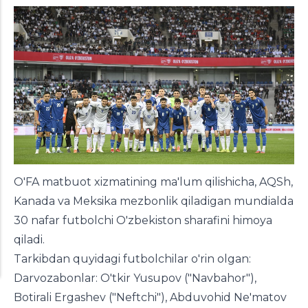
O'FA matbuot xizmatining ma'lum qilishicha, AQSh,
Kanada va Meksika mezbonlik qiladigan mundialda
30 nafar futbolchi O'zbekiston sharafini himoya
qiladi.
Tarkibdan quyidagi futbolchilar o'rin olgan:
Darvozabonlar: O'tkir Yusupov ("Navbahor"),
Botirali Ergashev ("Neftchi"), Abduvohid Ne'matov