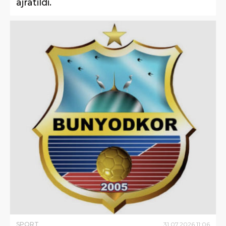
ajratildi.
SPORT
31
.
07
.
2026
11
:
06