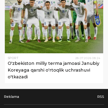
SPORT
28
.
07
.
2026
08
:
24
O'zbekiston milliy terma jamoasi Janubiy
Koreyaga qarshi o'rtoqlik uchrashuvi
o'tkazadi
Reklama
RSS