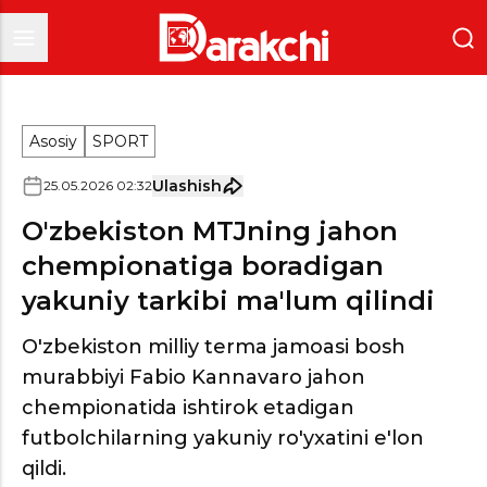
Asosiy
SPORT
Ulashish
25
.
05
.
2026
02
:
32
O'zbekiston MTJning jahon
chempionatiga boradigan
yakuniy tarkibi ma'lum qilindi
O'zbekiston milliy terma jamoasi bosh
murabbiyi Fabio Kannavaro jahon
chempionatida ishtirok etadigan
futbolchilarning yakuniy ro'yxatini e'lon
qildi.