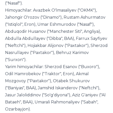
("Nasaf").
Himoyachilar: Avazbek O'lmasaliyev ("OKMK"),
Jahongir O'rozov ("Dinamo"), Rustam Ashurmatov
("Istiqlol", Eron), Umar Eshmurodov ("Nasaf"),
Abduqodir Husanov ("Manchester Siti", Angliya),
Abdulla Abdullayev ("Dibba", BAA), Farrux Sayfiyev
("Neftchi"), Hojiakbar Alijonov ("Paxtakor"), Sherzod
Nasrullayev ("Paxtakor"), Behruz Karimov
("Surxon").
Yarim himoyachilar: Sherzod Esanov ("Buxoro"),
Odil Hamrobekov ("Traktor", Eron), Akmal
Mozgovoy ("Paxtakor"), Otabek Shukurov
("Baniyas", BAA), Jamshid Iskanderov ("Neftchi"),
Jasur Jaloliddinov ("So'g'diyona"), Aziz G'aniyev ("Al
Bataeh", BAA), Umarali Rahmonaliyev ("Sabah",
Ozarbayjon).