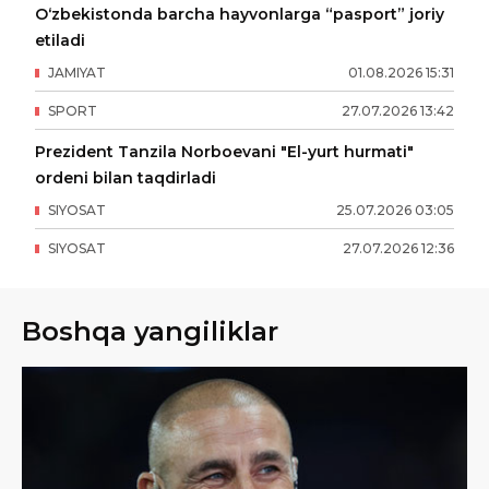
O‘zbekistonda barcha hayvonlarga “pasport” joriy
etiladi
JAMIYAT
01
.
08
.
2026
15
:
31
SPORT
27
.
07
.
2026
13
:
42
Prezident Tanzila Norboevani "El-yurt hurmati"
ordeni bilan taqdirladi
SIYOSAT
25
.
07
.
2026
03
:
05
SIYOSAT
27
.
07
.
2026
12
:
36
Boshqa yangiliklar