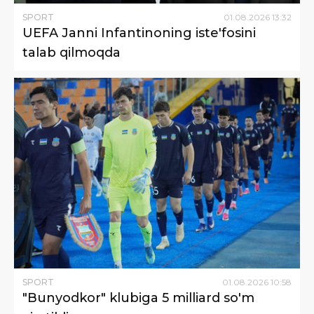
SPORT
01
.
08
.
2026
13
:
32
UEFA Janni Infantinoning iste'fosini
talab qilmoqda
SPORT
01
.
08
.
2026
10
:
58
"Bunyodkor" klubiga 5 milliard so'm