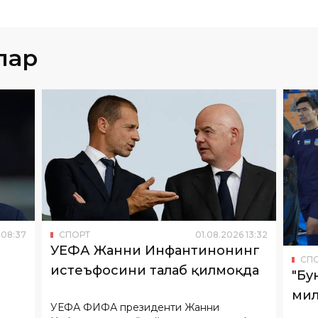
лар
08
:
37
СПОРТ
01
.
08
.
2026
13
:
32
УЕФА Жанни Инфантинонинг
СП
истеъфосини талаб қилмоқда
"Бу
мил
УЕФА ФИФА президенти Жанни