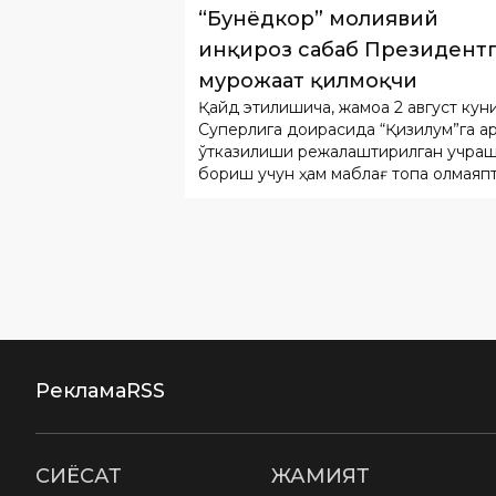
“Бунёдкор” молиявий
инқироз сабаб Президент
мурожаат қилмоқчи
Қайд этилишича, жамоа 2 август кун
Суперлига доирасида “Қизилқум”га қ
ўтказилиши режалаштирилган учраш
бориш учун ҳам маблағ топа олмаяпт
Реклама
RSS
СИËСАТ
ЖАМИЯТ