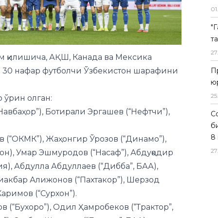
01
"
т
27
м қилишича, АҚШ, Канада ва Мексика
 30 нафар футболчи Ўзбекистон шарафини
П
ю
25
 ўрин олган:
авбаҳор”), Ботирали Эргашев (“Нефтчи”),
Со
б
8 
 (“ОКМК”), Жаҳонгир Ўрозов (“Динамо”),
27
рон), Умар Эшмуродов (“Насаф”), Абдуқодир
ия), Абдулла Абдуллаев (“Дибба”, БАА),
иакбар Алижонов (“Пахтакор”), Шерзод
Каримов (“Сурхон”).
 (“Бухоро”), Одил Ҳамробеков (“Трактор”,