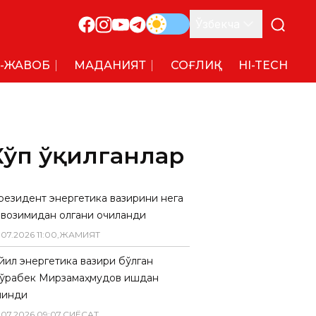
Ўзбекча
-ЖАВОБ
МАДАНИЯТ
СОҒЛИҚ
HI-TECH
Кўп ўқилганлар
резидент энергетика вазирини нега
авозимидан олгани очиқланди
.
07
.
2026
11
:
00
,
ЖАМИЯТ
 йил энергетика вазири бўлган
ўрабек Мирзамаҳмудов ишдан
линди
.
07
.
2026
09
:
07
,
СИËСАТ