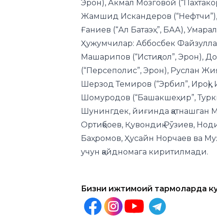
Эрон), Акмал Мозговой (“Пахтакор
Жамшид Искандеров (“Нефтчи”),
Ғаниев (“Ал Батаэҳ”, БАА), Умара
Ҳужумчилар: Аббосбек Файзулла
Машарипов (“Истиқлол”, Эрон), Д
(“Персеполис”, Эрон), Руслан Жи
Шерзод Темиров (“Эрбил”, Ироқ),
Шомуродов (“Башакшеҳир”, Турк
Шунингдек, йиғинда қатнашган
Ортиқбоев, Қувондиқ Рўзиев, Но
Баҳромов, Ҳусайн Норчаев ва М
учун қайдномага киритилмади.
Бизни ижтимоий тармоқларда к