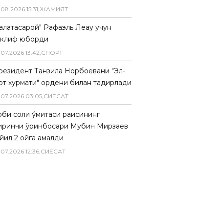
.
08
.
2026
15
:
31
,
ЖАМИЯТ
Галатасарой" Рафаэль Леау учун
аклиф юборди
.
07
.
2026
13
:
42
,
СПОРТ
резидент Танзила Норбоевани "Эл-
рт ҳурмати" ордени билан тақдирлади
.
07
.
2026
03
:
05
,
СИËСАТ
биқ солиқ қўмитаси раисининг
иринчи ўринбосари Мубин Мирзаев
йил 2 ойга қамалди
.
07
.
2026
12
:
36
,
СИËСАТ