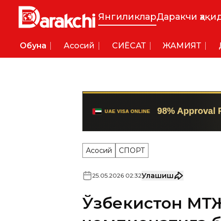
Янгиликлар
Даракчи ҳақи
Обуна
Асосий
СИËСАТ
ЖАМИЯТ
Асосий
СПОРТ
Улашиш
25
.
05
.
2026
02
:
32
Ўзбекистон МТЖ