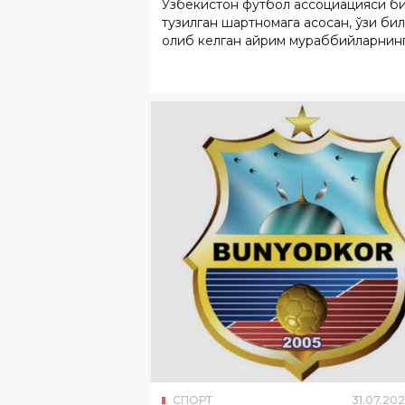
Ўзбекистон футбол ассоциацияси б
тузилган шартномага асосан, ўзи би
олиб келган айрим мураббийларнин
маошини шахсан ўзи тўламоқда.
СПОРТ
31
.
07
.
202