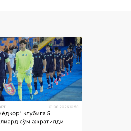
ОРТ
01
.
08
.
2026
10
:
58
нёдкор" клубига 5
лиард сўм ажратилди