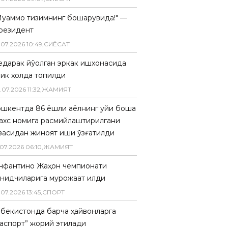
Муаммо тизимнинг бошқарувида!" —
резидент
.
07
.
2026
10
:
49
,
СИËСАТ
едарак йўқолган эркак ишхонасида
лик ҳолда топилди
.
07
.
2026
11
:
32
,
ЖАМИЯТ
ошкентда 86 ёшли аёлнинг уйи бошқа
ахс номига расмийлаштирилгани
засидан жиноят иши қўзғатилди
07
.
2026
06
:
10
,
ЖАМИЯТ
нфантино Жаҳон чемпионати
анқидчиларига мурожаат қилди
.
07
.
2026
13
:
45
,
СПОРТ
збекистонда барча ҳайвонларга
паспорт” жорий этилади