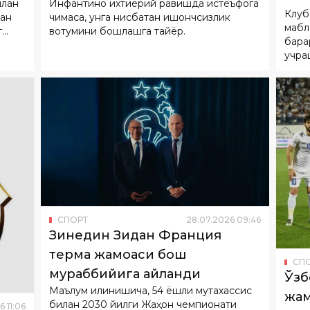
илан
Инфантино ихтиёрий равишда истеъфога
Клуб
лан
чиқмаса, унга нисбатан ишончсизлик
мабл
г
вотумини бошлашга тайёр.
барқ
учра
жара
йўна
СПОРТ
28
.
07
.
2026
09
:
46
Зинедин Зидан Франция
терма жамоаси бош
СП
мураббийига айланди
Ўзб
Маълум қилинишича, 54 ёшли мутахассис
жам
билан 2030 йилги Жаҳон чемпионати
6
11
:
06