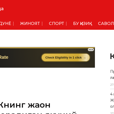
да
ДУНË
ЖИНОЯТ
СПОРТ
БУ ҚИЗИҚ
САВОЛ
П
л
27
4
Ж
нинг жаҳон
о
27