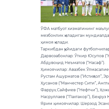
ЎФА матбуот хизматининг маълу
мезбонлик қиладиган мундиалда
ҳимоя қилади.
Таркибдан қуйидаги футболчилар
Дарвозабонлар: Ўткир Юсупов (“Н
Абдувоҳид Неъматов (“Насаф”).
Ҳимоячилар: Авазбек Ўлмасалиев
Рустам Ашурматов (“Истиқлол”, Э
Ҳусанов (“Манчестер Сити”, Англ
Фарруҳ Сайфиев (“Нефтчи”), Ҳож
Насруллаев (“Пахтакор”), Беҳруз 
Ярим ҳимоячилар: Шерзод Эсанов