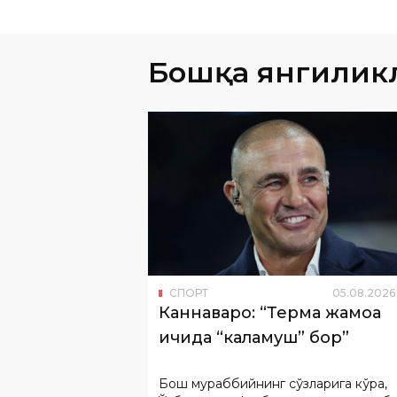
Бошқа янгилик
СПОРТ
05
.
08
.
2026
Каннаваро: “Терма жамоа
ичида “каламуш” бор”
Бош мураббийнинг сўзларига кўра,