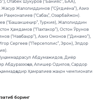
”), Отабек Шукуров (“Банияс”, БАА),
 Жасур Жалолиддинов (“Сўғдиёна”), Азиз
ли Раҳмоналиев (“Сабаҳ”, Озарбайжон).
ев (“Башакшеҳир”, Туркия), Жалолиддин
остон Ҳамдамов (“Пахтакор”), Остон Ўрунов
янов (“Навбаҳор”), Азиз Омонов (“Динамо”),
 Игор Сергеев (“Персеполис”, Эрон), Элдор
ия).
 Муҳаммадрасул Абдумажидов, Диёр
дир Абдураззоқов, Алишер Одилов, Сардор
уҳаммадқодир Ҳамралиев жаҳон чемпионати
узатиб боринг