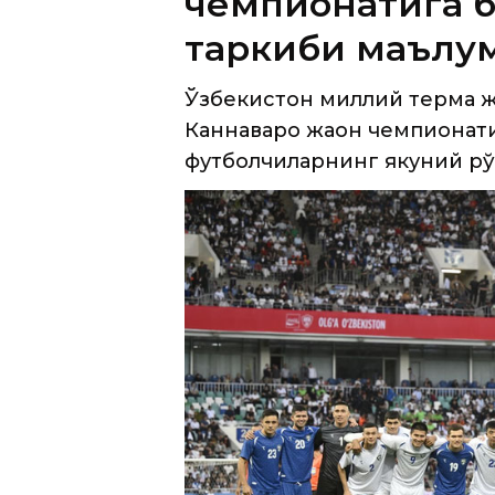
чемпионатига 
таркиби маълу
Ўзбекистон миллий терма 
Каннаваро жаҳон чемпионат
футболчиларнинг якуний рў