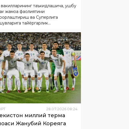
 вакилларининг таъкидлашича, ушбу
ағ жамоа фаолиятини
арорлаштириш ва Суперлига
шувларига тайёргарлик
ёнларини таъминлашга
лтирилади.
ОРТ
28
.
07
.
2026
08
:
24
екистон миллий терма
оаси Жанубий Кореяга