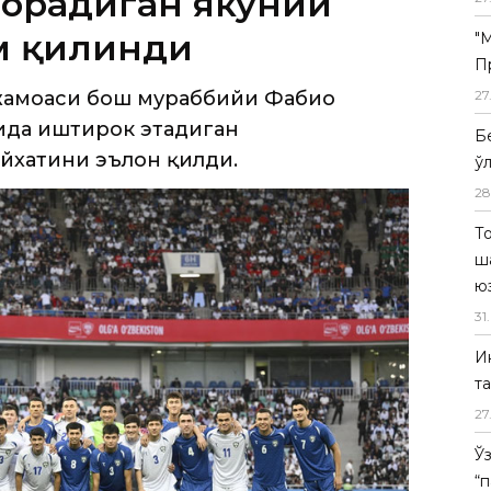
борадиган якуний
м қилинди
"
П
жамоаси бош мураббийи Фабио
27
ида иштирок этадиган
Б
йхатини эълон қилди.
ў
28
Т
ш
ю
31
.
И
т
27
Ў
“