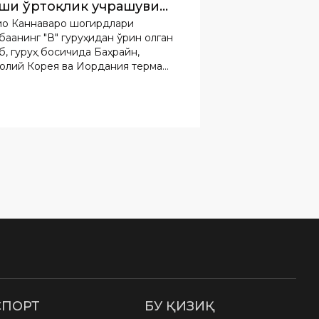
ши ўртоқлик учрашуви
о Каннаваро шогирдлари
азади
бақанинг "В" гуруҳидан ўрин олган
б, гуруҳ босқичида Баҳрайн,
лий Корея ва Иордания терма
аларига қарши баҳс олиб боради.
СПОРТ
БУ ҚИЗИҚ