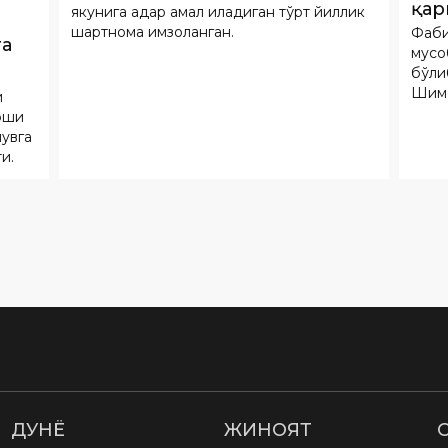
қар
якунига қадар амал қиладиган тўрт йиллик
шартнома имзоланган.
Фаби
ўтк
га
мусо
бўли
Шимо
и
жамо
арши
увга
и.
ДУНË
ЖИНОЯТ