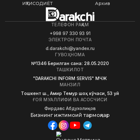
ИҚТИСОДИЁТ
Архив
ТЕЛЕФОН РАҚАМ
+998 97 330 93 91
ЭЛЕКТРОН ПОЧТА
d.darakchi@yandex.ru
ГУВОҲНОМА
№1346
Берилган сана
: 28.05.2020
ТАШКИЛОТ
"DARAKCHI INFORM SERVIS" МЧЖ
МАНЗИЛ
Tошкент ш., Амир Темур шоҳ кўчаси, 53 уй
ҒОЯ МУАЛЛИФИ ВА АСОСЧИСИ
Фирдавс Абдухолиқов
Бизнинг ижтимоий тармоқлар