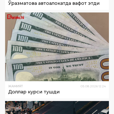
Ўразматова автоҳалокатда вафот этди
ЖАМИЯТ
05
.
08
.
2026
12
:
24
Доллар курси тушди