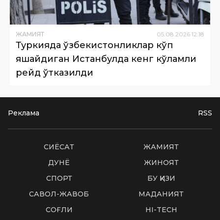
ЖАМИЯТ
05
.
08
.
2026
12
:
18
Туркияда ўзбекистонликлар кўп
яшайдиган Истанбулда кенг кўламли
рейд ўтказилди
Реклама
RSS
СИËСАТ
ЖАМИЯТ
ДУНË
ЖИНОЯТ
СПОРТ
БУ ҚИЗИҚ
САВОЛ-ЖАВОБ
МАДАНИЯТ
СОҒЛИҚ
HI-TECH