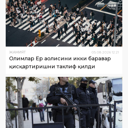
ЖАМИЯТ
05
.
08
.
2026
12
:
21
Олимлар Ер аҳолисини икки баравар
қисқартиришни таклиф қилди