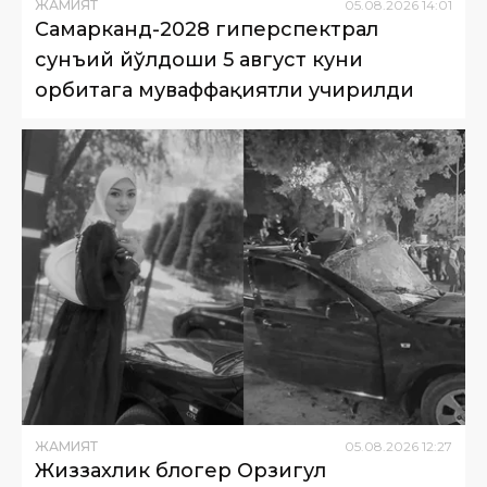
ЖАМИЯТ
05
.
08
.
2026
14
:
01
Самарканд-2028 гиперспектрал
сунъий йўлдоши 5 август куни
орбитага муваффақиятли учирилди
ЖАМИЯТ
05
.
08
.
2026
12
:
27
Жиззахлик блогер Орзигул