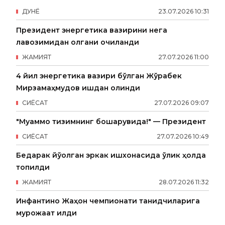
ДУНË
23
.
07
.
2026
10
:
31
Президент энергетика вазирини нега
лавозимидан олгани очиқланди
ЖАМИЯТ
27
.
07
.
2026
11
:
00
4 йил энергетика вазири бўлган Жўрабек
Мирзамаҳмудов ишдан олинди
СИËСАТ
27
.
07
.
2026
09
:
07
"Муаммо тизимнинг бошқарувида!" — Президент
СИËСАТ
27
.
07
.
2026
10
:
49
Бедарак йўқолган эркак ишхонасида ўлик ҳолда
топилди
ЖАМИЯТ
28
.
07
.
2026
11
:
32
Инфантино Жаҳон чемпионати танқидчиларига
мурожаат қилди