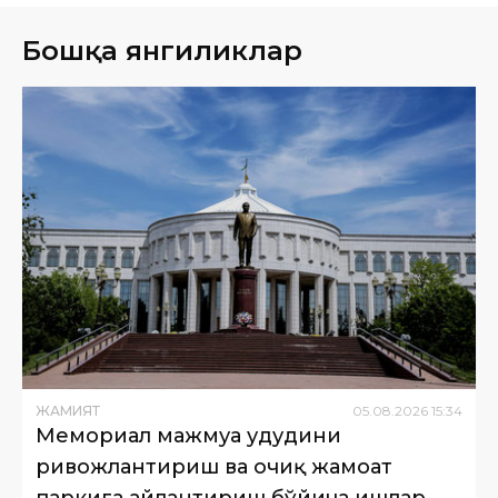
Бошқа янгиликлар
ЖАМИЯТ
05
.
08
.
2026
15
:
34
Мемориал мажмуа ҳудудини
ривожлантириш ва очиқ жамоат