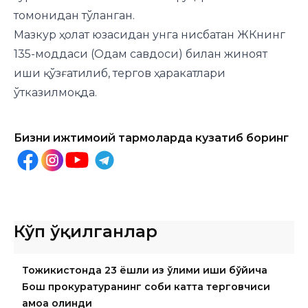
томонидан тўланган.
Мазкур ҳолат юзасидан унга нисбатан ЖКнинг
135-моддаси (Одам савдоси) билан жиноят
иши қўзғатилиб, тергов ҳаракатлари
ўтказилмоқда.
Бизни ижтимоий тармоқларда кузатиб боринг
Кўп ўқилганлар
Тожикистонда 23 ёшли қиз ўлими иши бўйича
Бош прокуратуранинг собиқ катта терговчиси
қамоққа олинди