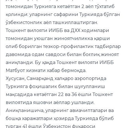
томонидан Туркияга кетаётган 2 аёл тўхтатиб
қолинди: уларнинг сафарини Туркияда бўлган
ўзбекистонлик аёл ташкиллаштирган.
Тошкент вилояти ИИББ ва ДХХ ходимлари
томонидан уюшган жиноятчиликка қарши
олиб борилган тезкор-профилактик тадбирлар
давомида одам савдоси билан боғлиқ жиноят
аниқланди. Бу ҳақда Тошкент вилояти ИИББ
Матбуот хизмати
хабар бермоқда.
Хусусан, Самарқанд халқаро аэропортида
Туркияга фоҳишалик билан шуғулланиш
мақсадида кетаётган 22 ва 36 ёшли Тошкент
вилоятида яшовчи аёллар ушланди.
Аниқланишича, уларнинг авиачипталари ва
бошқа харажатлари ҳозирда Туркияда бўлиб
турган 41 ёшли Ўзбекистон фуқароси