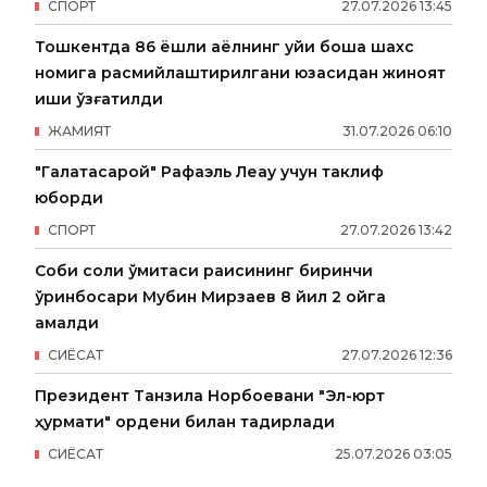
СПОРТ
27
.
07
.
2026
13
:
45
Тошкентда 86 ёшли аёлнинг уйи бошқа шахс
номига расмийлаштирилгани юзасидан жиноят
иши қўзғатилди
ЖАМИЯТ
31
.
07
.
2026
06
:
10
"Галатасарой" Рафаэль Леау учун таклиф
юборди
СПОРТ
27
.
07
.
2026
13
:
42
Собиқ солиқ қўмитаси раисининг биринчи
ўринбосари Мубин Мирзаев 8 йил 2 ойга
қамалди
СИËСАТ
27
.
07
.
2026
12
:
36
Президент Танзила Норбоевани "Эл-юрт
ҳурмати" ордени билан тақдирлади
СИËСАТ
25
.
07
.
2026
03
:
05