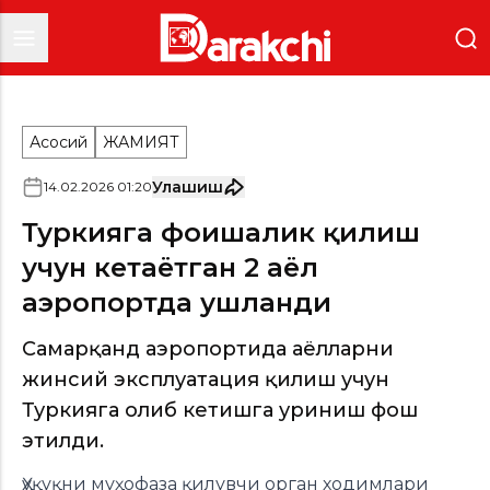
Асосий
ЖАМИЯТ
Улашиш
14
.
02
.
2026
01
:
20
Туркияга фоҳишалик қилиш
учун кетаётган 2 аёл
аэропортда ушланди
Самарқанд аэропортида аёлларни
жинсий эксплуатация қилиш учун
Туркияга олиб кетишга уриниш фош
этилди.
Ҳуқуқни муҳофаза қилувчи орган ходимлари