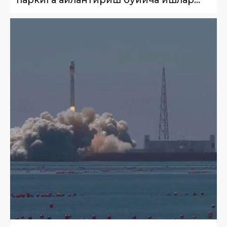
паркига айлантириш бўйича ишлар
бошланди