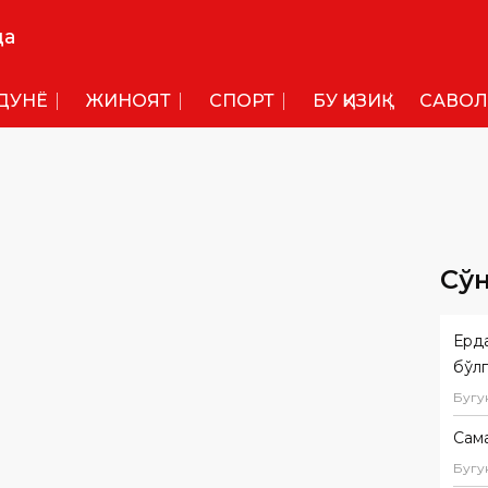
да
ДУНË
ЖИНОЯТ
СПОРТ
БУ ҚИЗИҚ
САВОЛ
Сў
Ерда
бўл
Бугу
Сам
Бугу