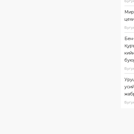
Бугу
Мир
цех
Бугу
Бен-
Қуръ
кий
бую
Бугу
Уруш
ҳуси
жаб
Бугу