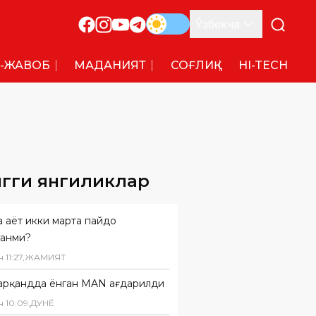
Ўзбекча
-ЖАВОБ
МАДАНИЯТ
СОҒЛИҚ
HI-TECH
нгги янгиликлар
 ҳаёт икки марта пайдо
ганми?
н
11
:
27
,
ЖАМИЯТ
арқандда ёнган MAN ағдарилди
н
10
:
09
,
ДУНË