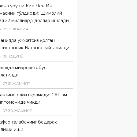
аина уруши Ким Чен Ин
инасини тўлдирди: Шимолий
ея 22 миллиард доллар ишлади
н
09
:
19
,
ЖАМИЯТ
анияда ҳужжатсиз қолган
екистонлик Ватанга қайтарилди
н
08
:
12
,
ДУНË
ашқда микроавтобус
тлатилди
н
07
:
51
,
ЖАМИЯТ
нтино ёлғиз қолмади: CAF ҳам
нг томонида чиқди
н
07
:
30
,
ЖАМИЯТ
нафар талабанинг бедарак
олиши иши