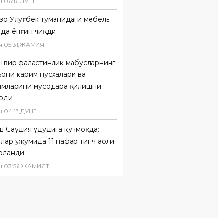
н
06
:
16
,
ДУНË
зо Улуғбек туманидаги мебель
ида ёнғин чиқди
н
05
:
31
,
ЖАМИЯТ
Гвир фаластинлик маҳбусларнинг
они карим нусхалари ва
имларини мусодара қилишни
рди
н
04
:
13
,
ДУНË
 Саудия ҳудудига кўчмоқда:
йлар ҳужумида 11 нафар тинч аҳоли
рланди
н
03
:
56
,
ЖАМИЯТ