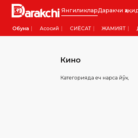
Янгиликлар
Даракчи ҳақи
Обуна
Асосий
СИËСАТ
ЖАМИЯТ
Кино
Категорияда ҳеч нарса йўқ