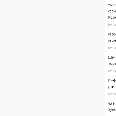
Укр
хаз
Кор
Бугу
Герм
ўзб
Бугу
Дам
пор
Бугу
Инфа
уни
Бугу
43 
йўқ