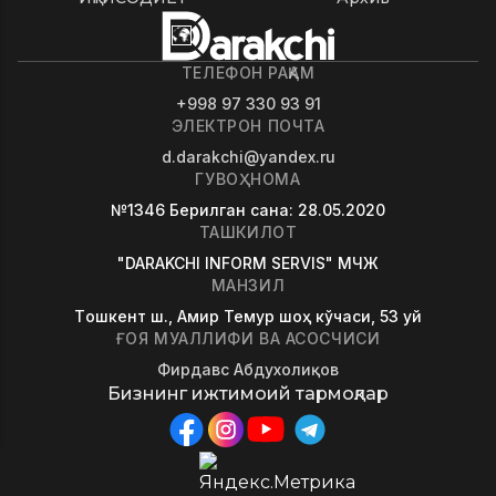
ТЕЛЕФОН РАҚАМ
+998 97 330 93 91
ЭЛЕКТРОН ПОЧТА
d.darakchi@yandex.ru
ГУВОҲНОМА
№1346
Берилган сана
: 28.05.2020
ТАШКИЛОТ
"DARAKCHI INFORM SERVIS" МЧЖ
МАНЗИЛ
Tошкент ш., Амир Темур шоҳ кўчаси, 53 уй
ҒОЯ МУАЛЛИФИ ВА АСОСЧИСИ
Фирдавс Абдухолиқов
Бизнинг ижтимоий тармоқлар