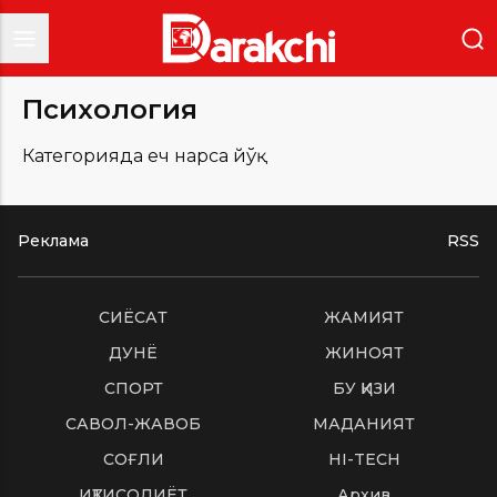
Психология
Категорияда ҳеч нарса йўқ
Реклама
RSS
СИËСАТ
ЖАМИЯТ
ДУНË
ЖИНОЯТ
СПОРТ
БУ ҚИЗИҚ
САВОЛ-ЖАВОБ
МАДАНИЯТ
СОҒЛИҚ
HI-TECH
ИҚТИСОДИЁТ
Архив