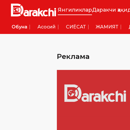
Янгиликлар
Даракчи ҳақи
Обуна
Асосий
СИËСАТ
ЖАМИЯТ
Реклама