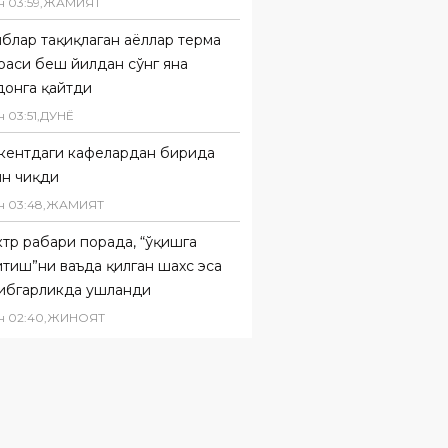
н
03
:
59
,
ЖАМИЯТ
блар тақиқлаган аёллар терма
оаси беш йилдан сўнг яна
донга қайтди
н
03
:
51
,
ДУНË
кентдаги кафелардан бирида
ин чиқди
н
03
:
48
,
ЖАМИЯТ
тр раҳбари порада, “ўқишга
тиш”ни ваъда қилган шахс эса
ибгарликда ушланди
н
02
:
40
,
ЖИНОЯТ