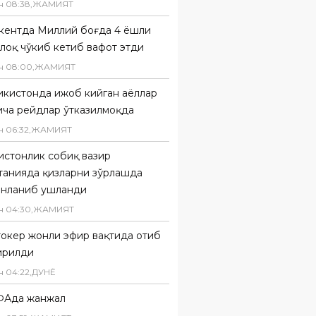
н
08
:
38
,
ЖАМИЯТ
кентда Миллий боғда 4 ёшли
лоқ чўкиб кетиб вафот этди
н
08
:
00
,
ЖАМИЯТ
кистонда ҳижоб кийган аёллар
ича рейдлар ўтказилмоқда
н
06
:
32
,
ЖАМИЯТ
истонлик собиқ вазир
танияда қизларни зўрлашда
онланиб ушланди
н
04
:
30
,
ЖАМИЯТ
токер жонли эфир вақтида отиб
ирилди
н
04
:
22
,
ДУНË
Ада жанжал