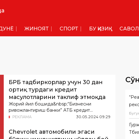
да
ДУНË
ЖИНОЯТ
СПОРТ
БУ ҚИЗИҚ
САВОЛ
Сў
БРБ тадбиркорлар учун 30 дан
ортиқ турдаги кредит
маҳсулотларини таклиф этмоқда
“Реа
Жорий йил бошида&nbsp;“Бизнесни
рек
ривожлантириш банки” АТБ кредит
Бугу
маҳсулотларидан фойдаланув...
РЕКЛАМА
30
.
05
.
2024
09
:
29
Гурж
Chevrolet автомобили эгаси
Тбил