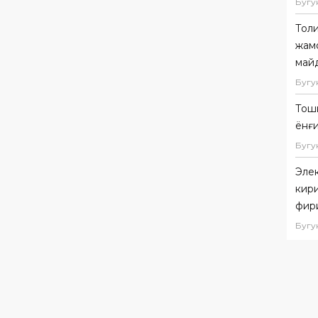
Бугу
Толи
жам
май
Бугу
Тош
ёнғ
Бугу
Элек
кири
фир
Бугу