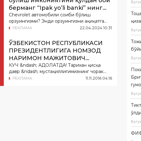
бўлиш имкониятини қўлдан бой
Бугу
берманг “Ipak yo’li banki” нинг
Тош
махсус фақат сиз учун эксклюзив
Chevrolet автомобили соҳиби бўлиш
орзуингизми? Энди орзуингизни ҳақиқатга
қиза
таклифидан фойдаланинг!
айлантиришингиз...
РЕКЛАМА
22
.
04
.
2024
10
:
31
Бугу
Тожи
ЎЗБЕКИСТОН РЕСПУБЛИКАСИ
бўй
ПРЕЗИДЕНТЛИГИГА НОМЗОД
НАРИМОН МАЖИТОВИЧ
Бугу
УМАРОВНИНГ ДАСТУРИ
КУЧ &ndash; АДОЛАТДА! Тарихан қисқа
Пок
давр &ndash; мустақиллигимизнинг чорак
Бри
асри давомид...
РЕКЛАМА
11
.
11
.
2016
04
:
16
гум
Бугу
Тик
ўлд
Бугу
ФИФ