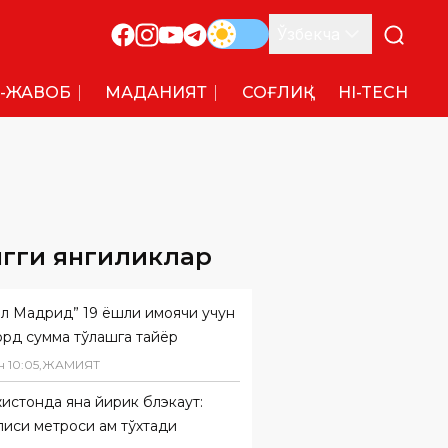
Ўзбекча
-ЖАВОБ
МАДАНИЯТ
СОҒЛИҚ
HI-TECH
нгги янгиликлар
л Мадрид” 19 ёшли ҳимоячи учун
орд сумма тўлашга тайёр
н
10
:
05
,
ЖАМИЯТ
истонда яна йирик блэкаут:
иси метроси ҳам тўхтади