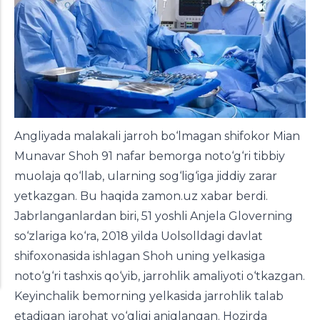
Angliyada malakali jarroh bo‘lmagan shifokor Mian
Munavar Shoh 91 nafar bemorga noto‘g‘ri tibbiy
muolaja qo‘llab, ularning sog‘lig‘iga jiddiy zarar
yetkazgan. Bu haqida zamon.uz
xabar berdi
.
Jabrlanganlardan biri, 51 yoshli Anjela Gloverning
so‘zlariga ko‘ra, 2018 yilda Uolsolldagi davlat
shifoxonasida ishlagan Shoh uning yelkasiga
noto‘g‘ri tashxis qo‘yib, jarrohlik amaliyoti o‘tkazgan.
Keyinchalik bemorning yelkasida jarrohlik talab
etadigan jarohat yo‘qligi aniqlangan. Hozirda