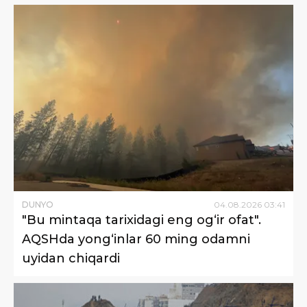
DUNYO
04
.
08
.
2026
03
:
41
"Bu mintaqa tarixidagi eng og‘ir ofat".
AQSHda yong‘inlar 60 ming odamni
uyidan chiqardi