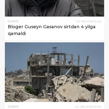
DUNYO
04
.
08
.
2026
13
:
03
Bloger Guseyn Gasanov sirtdan 4 yilga
qamaldi
DUNYO
04
.
08
.
2026
03
:
50