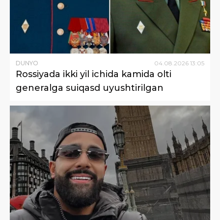
DUNYO
04
.
08
.
2026
13
:
05
Rossiyada ikki yil ichida kamida olti
generalga suiqasd uyushtirilgan