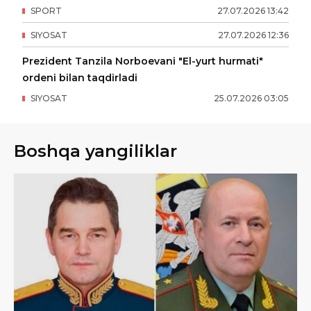
SPORT
27
.
07
.
2026
13
:
42
SIYOSAT
27
.
07
.
2026
12
:
36
Prezident Tanzila Norboevani "El-yurt hurmati"
ordeni bilan taqdirladi
SIYOSAT
25
.
07
.
2026
03
:
05
Boshqa yangiliklar