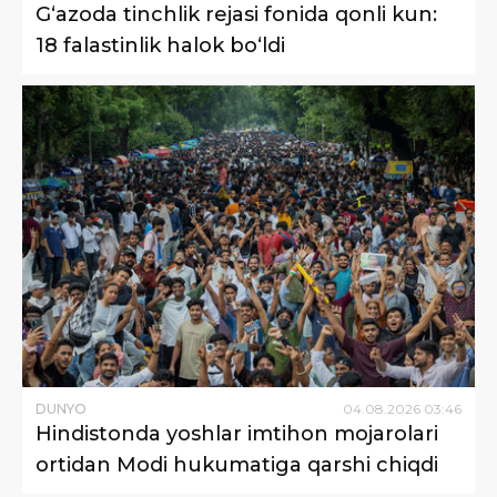
G‘azoda tinchlik rejasi fonida qonli kun:
18 falastinlik halok bo‘ldi
DUNYO
04
.
08
.
2026
03
:
46
Hindistonda yoshlar imtihon mojarolari
ortidan Modi hukumatiga qarshi chiqdi