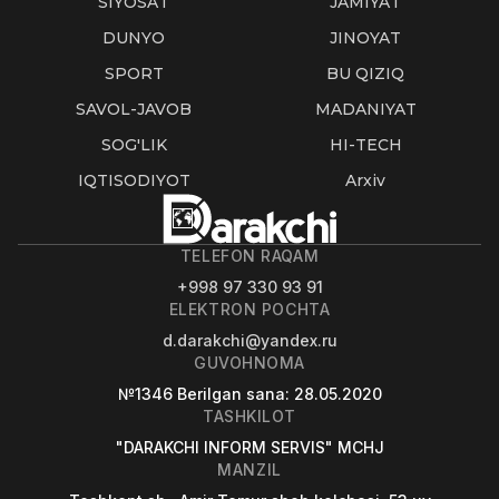
SIYOSAT
JAMIYAT
DUNYO
JINOYAT
SPORT
BU QIZIQ
SAVOL-JAVOB
MADANIYAT
SOG'LIK
HI-TECH
IQTISODIYOT
Arxiv
TELEFON RAQAM
+998 97 330 93 91
ELEKTRON POCHTA
d.darakchi@yandex.ru
GUVOHNOMA
№1346
Berilgan sana
: 28.05.2020
TASHKILOT
"DARAKCHI INFORM SERVIS" MCHJ
MANZIL