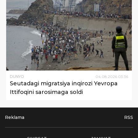
DUNYO
04
.
08
.
2026
03
:
36
Seutadagi migratsiya inqirozi Yevropa
Ittifoqini sarosimaga soldi
Reklama
RSS