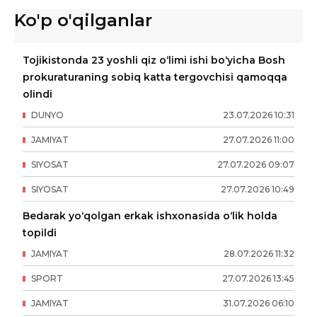
Ko'p o'qilganlar
Tojikistonda 23 yoshli qiz o‘limi ishi bo‘yicha Bosh
prokuraturaning sobiq katta tergovchisi qamoqqa
olindi
DUNYO
23
.
07
.
2026
10
:
31
JAMIYAT
27
.
07
.
2026
11
:
00
SIYOSAT
27
.
07
.
2026
09
:
07
SIYOSAT
27
.
07
.
2026
10
:
49
Bedarak yo‘qolgan erkak ishxonasida o‘lik holda
topildi
JAMIYAT
28
.
07
.
2026
11
:
32
SPORT
27
.
07
.
2026
13
:
45
JAMIYAT
31
.
07
.
2026
06
:
10