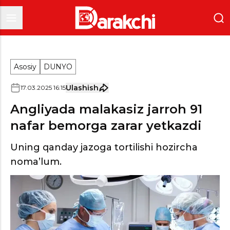
Asosiy
DUNYO
Ulashish
17
.
03
.
2025
16
:
15
Angliyada malakasiz jarroh 91
nafar bemorga zarar yetkazdi
Uning qanday jazoga tortilishi hozircha
noma’lum.