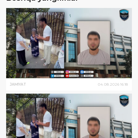
JAMIYAT
04
.
08
.
2026
16
:
18