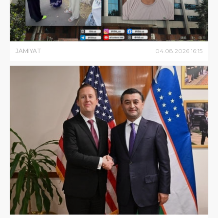
JAMIYAT
04
.
08
.
2026
16
:
15