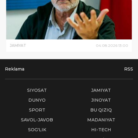
JAMIYAT
04
.
08
.
2026
13
:
00
Reklama
RSS
SIYOSAT
JAMIYAT
DUNYO
JINOYAT
SPORT
BU QIZIQ
SAVOL-JAVOB
MADANIYAT
SOG'LIK
HI-TECH