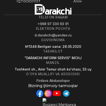
IQTISODIYOT
Arxiv
TELEFON RAQAM
+998 97 330 93 91
ELEKTRON POCHTA
d.darakchi@yandex.ru
GUVOHNOMA
№1346
Berilgan sana
: 28.05.2020
TASHKILOT
"DARAKCHI INFORM SERVIS" MCHJ
MANZIL
Toshkent sh., Amir Temur shoh ko'chasi, 53 uy
G'OYA MUALLIFI VA ASOSCHISI
Firdavs Abduxoliqov
Bizning ijtimoiy tarmoqlar