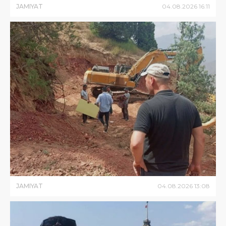
JAMIYAT
04
.
08
.
2026
16
:
11
JAMIYAT
04
.
08
.
2026
13
:
08