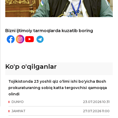
Bizni ijtimoiy tarmoqlarda kuzatib boring
Ko'p o'qilganlar
Tojikistonda 23 yoshli qiz o‘limi ishi bo‘yicha Bosh
prokuraturaning sobiq katta tergovchisi qamoqqa
olindi
DUNYO
23
.
07
.
2026
10
:
31
JAMIYAT
27
.
07
.
2026
11
:
00