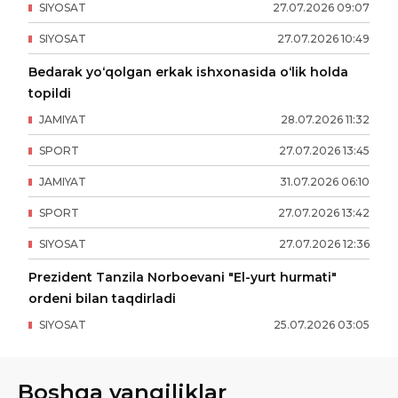
SIYOSAT
27
.
07
.
2026
09
:
07
SIYOSAT
27
.
07
.
2026
10
:
49
Bedarak yo‘qolgan erkak ishxonasida o‘lik holda
topildi
JAMIYAT
28
.
07
.
2026
11
:
32
SPORT
27
.
07
.
2026
13
:
45
JAMIYAT
31
.
07
.
2026
06
:
10
SPORT
27
.
07
.
2026
13
:
42
SIYOSAT
27
.
07
.
2026
12
:
36
Prezident Tanzila Norboevani "El-yurt hurmati"
ordeni bilan taqdirladi
SIYOSAT
25
.
07
.
2026
03
:
05
Boshqa yangiliklar