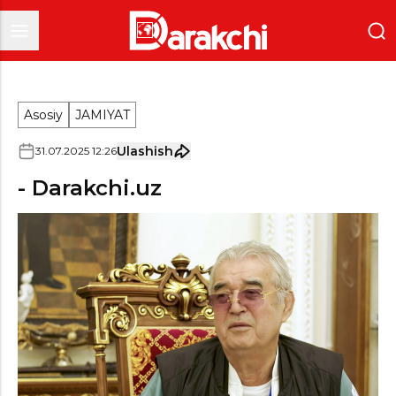
Asosiy
JAMIYAT
Ulashish
31
.
07
.
2025
12
:
26
- Darakchi.uz