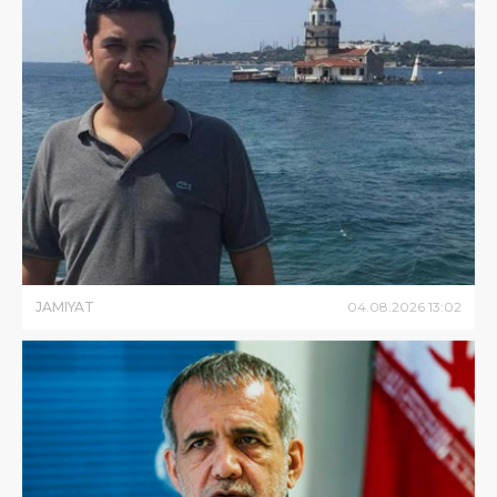
JAMIYAT
04
.
08
.
2026
13
:
02