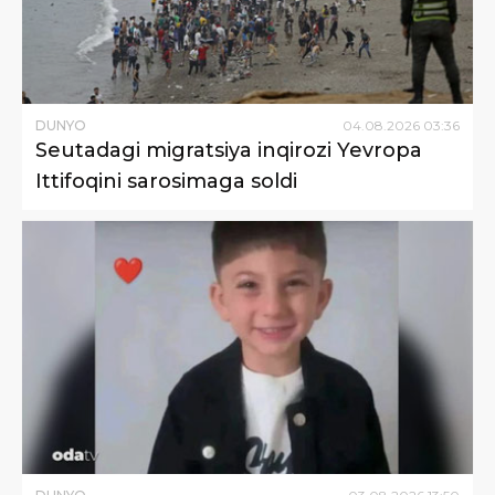
DUNYO
04
.
08
.
2026
03
:
36
Seutadagi migratsiya inqirozi Yevropa
Ittifoqini sarosimaga soldi