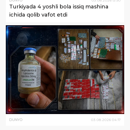
DUNYO
03
.
08
.
2026
13
:
50
Turkiyada 4 yoshli bola issiq mashina
ichida qolib vafot etdi
DUNYO
03
.
08
.
2026
04
:
17