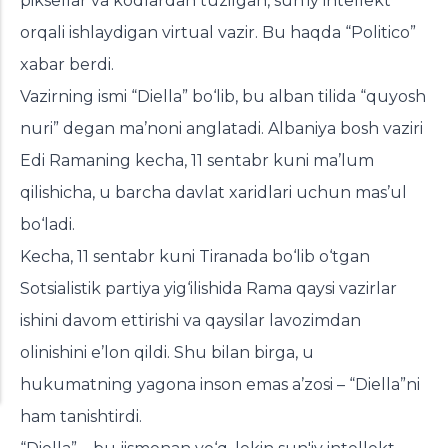
piksellar va kodlardan tuzilgan, sun'iy intellekt
orqali ishlaydigan virtual vazir. Bu haqda “Politico”
xabar berdi.
Vazirning ismi “Diella” bo‘lib, bu alban tilida “quyosh
nuri” degan ma’noni anglatadi. Albaniya bosh vaziri
Edi Ramaning kecha, 11 sentabr kuni ma’lum
qilishicha, u barcha davlat xaridlari uchun mas’ul
bo‘ladi.
Kecha, 11 sentabr kuni Tiranada bo‘lib o‘tgan
Sotsialistik partiya yig‘ilishida Rama qaysi vazirlar
ishini davom ettirishi va qaysilar lavozimdan
olinishini e’lon qildi. Shu bilan birga, u
hukumatning yagona inson emas a’zosi – “Diella”ni
ham tanishtirdi.