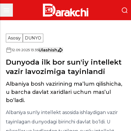
Asosiy
DUNYO
Ulashish
12
.
09
.
2025
13
:
35
Dunyoda ilk bor sun'iy intellekt
vazir lavozimiga tayinlandi
Albaniya bosh vazirining maʼlum qilishicha,
u barcha davlat xaridlari uchun masʼul
boʻladi.
Albaniya sun'iy intellekt asosida ishlaydigan vazir
tayinlagan dunyodagi birinchi davlat bo‘ldi. U