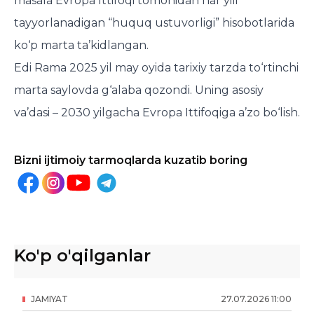
masala Evropa Ittifoqi tomonidan har yili
tayyorlanadigan “huquq ustuvorligi” hisobotlarida
ko‘p marta ta’kidlangan.
Edi Rama 2025 yil may oyida tarixiy tarzda to‘rtinchi
marta saylovda g‘alaba qozondi. Uning asosiy
va’dasi – 2030 yilgacha Evropa Ittifoqiga a’zo bo‘lish.
Bizni ijtimoiy tarmoqlarda kuzatib boring
Ko'p o'qilganlar
JAMIYAT
27
.
07
.
2026
11
:
00