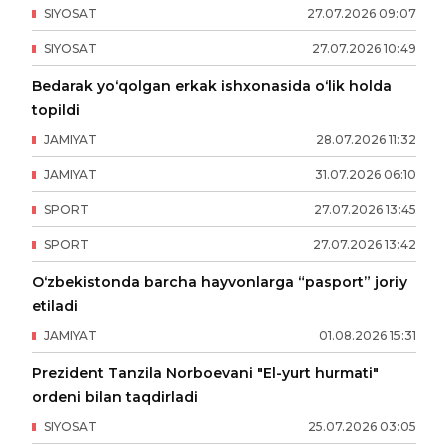
SIYOSAT
27
.
07
.
2026
09
:
07
SIYOSAT
27
.
07
.
2026
10
:
49
Bedarak yo‘qolgan erkak ishxonasida o‘lik holda
topildi
JAMIYAT
28
.
07
.
2026
11
:
32
JAMIYAT
31
.
07
.
2026
06
:
10
SPORT
27
.
07
.
2026
13
:
45
SPORT
27
.
07
.
2026
13
:
42
O‘zbekistonda barcha hayvonlarga “pasport” joriy
etiladi
JAMIYAT
01
.
08
.
2026
15
:
31
Prezident Tanzila Norboevani "El-yurt hurmati"
ordeni bilan taqdirladi
SIYOSAT
25
.
07
.
2026
03
:
05