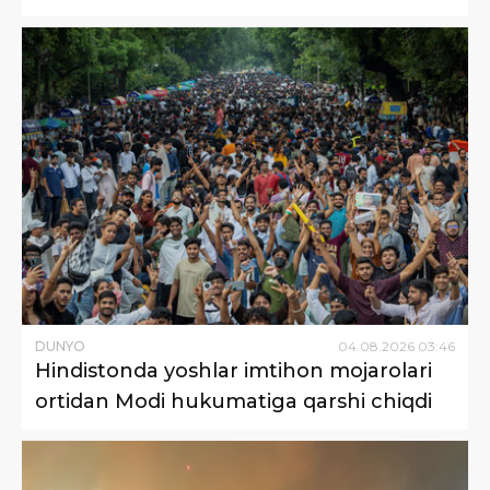
DUNYO
04
.
08
.
2026
03
:
46
Hindistonda yoshlar imtihon mojarolari
ortidan Modi hukumatiga qarshi chiqdi