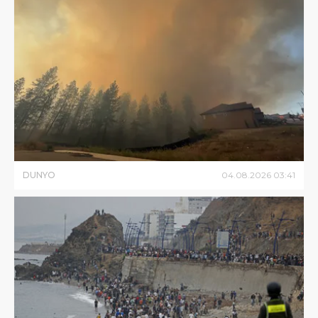
DUNYO
04
.
08
.
2026
03
:
41