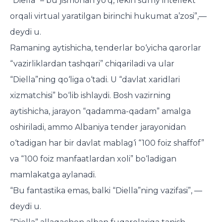
“Diella” – bu jismonan yo‘q, lekin sun'iy intellekt
orqali virtual yaratilgan birinchi hukumat a’zosi”,—
deydi u.
Ramaning aytishicha, tenderlar bo‘yicha qarorlar
“vazirliklardan tashqari” chiqariladi va ular
“Diella”ning qo‘liga o‘tadi. U “davlat xaridlari
xizmatchisi” bo‘lib ishlaydi. Bosh vazirning
aytishicha, jarayon “qadamma-qadam” amalga
oshiriladi, ammo Albaniya tender jarayonidan
o‘tadigan har bir davlat mablag‘i “100 foiz shaffof”
va “100 foiz manfaatlardan xoli” bo‘ladigan
mamlakatga aylanadi.
“Bu fantastika emas, balki “Diella”ning vazifasi”, —
deydi u.