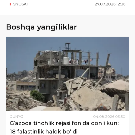
SIYOSAT
27
.
07
.
2026
12
:
36
Boshqa yangiliklar
DUNYO
04
.
08
.
2026
03
:
50
G‘azoda tinchlik rejasi fonida qonli kun:
18 falastinlik halok bo‘ldi