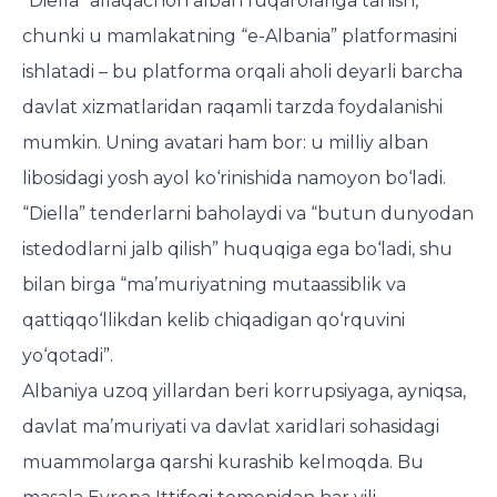
“Diella” allaqachon alban fuqarolariga tanish,
chunki u mamlakatning “e-Albania” platformasini
ishlatadi – bu platforma orqali aholi deyarli barcha
davlat xizmatlaridan raqamli tarzda foydalanishi
mumkin. Uning avatari ham bor: u milliy alban
libosidagi yosh ayol ko‘rinishida namoyon bo‘ladi.
“Diella” tenderlarni baholaydi va “butun dunyodan
istedodlarni jalb qilish” huquqiga ega bo‘ladi, shu
bilan birga “ma’muriyatning mutaassiblik va
qattiqqo‘llikdan kelib chiqadigan qo‘rquvini
yo‘qotadi”.
Albaniya uzoq yillardan beri korrupsiyaga, ayniqsa,
davlat ma’muriyati va davlat xaridlari sohasidagi
muammolarga qarshi kurashib kelmoqda. Bu