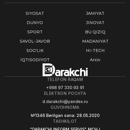
SIYOSAT
JAMIYAT
DUNYO
JINOYAT
SPORT
BU QIZIQ
SAVOL-JAVOB
MADANIYAT
SOG'LIK
HI-TECH
IQTISODIYOT
Arxiv
TELEFON RAQAM
+998 97 330 93 91
ELEKTRON POCHTA
d.darakchi@yandex.ru
GUVOHNOMA
№1346
Berilgan sana
: 28.05.2020
TASHKILOT
"DARAKCHI INFORM SERVIS" MCHJ