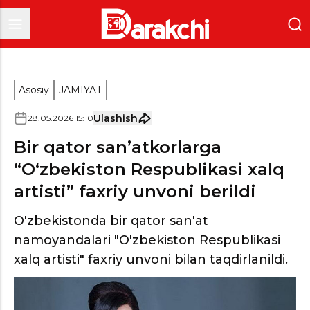
Asosiy
JAMIYAT
Ulashish
28
.
05
.
2026
15
:
10
Bir qator san’atkorlarga
“O‘zbekiston Respublikasi xalq
artisti” faxriy unvoni berildi
O'zbekistonda bir qator san'at
namoyandalari "O'zbekiston Respublikasi
xalq artisti" faxriy unvoni bilan taqdirlanildi.