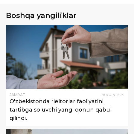
Boshqa yangiliklar
JAMIYAT
BUGUN
16
:
29
O'zbekistonda rieltorlar faoliyatini
tartibga soluvchi yangi qonun qabul
qilindi.