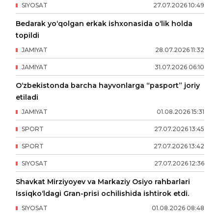
SIYOSAT
27
.
07
.
2026
10
:
49
Bedarak yo‘qolgan erkak ishxonasida o‘lik holda
topildi
JAMIYAT
28
.
07
.
2026
11
:
32
JAMIYAT
31
.
07
.
2026
06
:
10
O‘zbekistonda barcha hayvonlarga “pasport” joriy
etiladi
JAMIYAT
01
.
08
.
2026
15
:
31
SPORT
27
.
07
.
2026
13
:
45
SPORT
27
.
07
.
2026
13
:
42
SIYOSAT
27
.
07
.
2026
12
:
36
Shavkat Mirziyoyev va Markaziy Osiyo rahbarlari
Issiqko‘ldagi Gran-prisi ochilishida ishtirok etdi.
SIYOSAT
01
.
08
.
2026
08
:
48