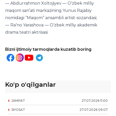
— Abdurrahmon Xoltojiyev — O‘zbek milliy
maqom san’ati markazining Yunus Rajabiy
nomidagi “Maqom” ansambli artist-sozandasi;
— Ra’no Yarashova — O‘zbek milliy akademik
drama teatri aktrisasi.
Bizni ijtimoiy tarmoqlarda kuzatib boring
Ko'p o'qilganlar
JAMIYAT
27
.
07
.
2026
11
:
00
SIYOSAT
27
.
07
.
2026
09
:
07