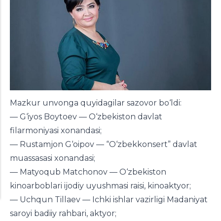
Mazkur unvonga quyidagilar sazovor bo‘ldi:
— G‘iyos Boytoev — O‘zbekiston davlat
filarmoniyasi xonandasi;
— Rustamjon G‘oipov — “O‘zbekkonsert” davlat
muassasasi xonandasi;
— Matyoqub Matchonov — O‘zbekiston
kinoarboblari ijodiy uyushmasi raisi, kinoaktyor;
— Uchqun Tillaev — Ichki ishlar vazirligi Madaniyat
saroyi badiiy rahbari, aktyor;