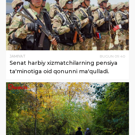
JAMIYAT
BUGUN
09
:
40
Senat harbiy xizmatchilarning pensiya
ta'minotiga oid qonunni ma'qulladi.