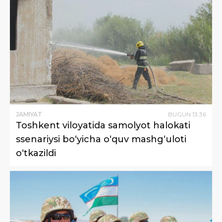
JAMIYAT
BUGUN
13
:
36
Toshkent viloyatida samolyot halokati
ssenariysi bo‘yicha o‘quv mashg‘uloti
o‘tkazildi