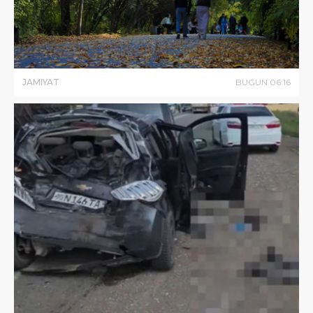
JAMIYAT
BUGUN
06
:
16