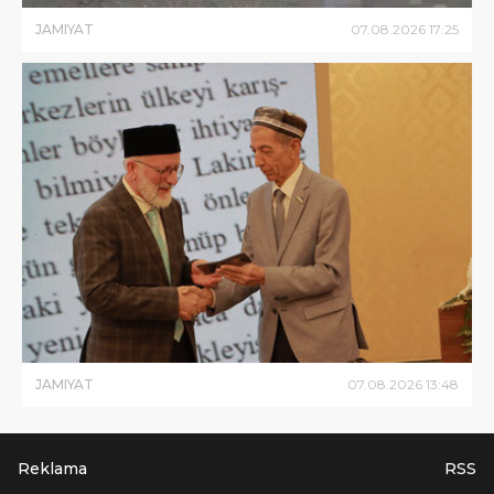
JAMIYAT
07
.
08
.
2026
17
:
25
JAMIYAT
07
.
08
.
2026
13
:
48
Reklama
RSS