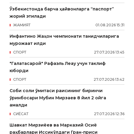
Ўзбекистонда барча ҳайвонларга “паспорт”
жорий этилади
ЖАМИЯТ
01
.
08
.
2026
15
:
31
Инфантино Жаҳон чемпионати танқидчиларига
мурожаат қилди
СПОРТ
27
.
07
.
2026
13
:
45
"Галатасарой" Рафаэль Леау учун таклиф
юборди
СПОРТ
27
.
07
.
2026
13
:
42
Собиқ солиқ қўмитаси раисининг биринчи
ўринбосари Мубин Мирзаев 8 йил 2 ойга
қамалди
СИËСАТ
27
.
07
.
2026
12
:
36
Шавкат Мирзиёев ва Марказий Осиё
раҳбарлари Иссиқкўлдаги Гран-приси