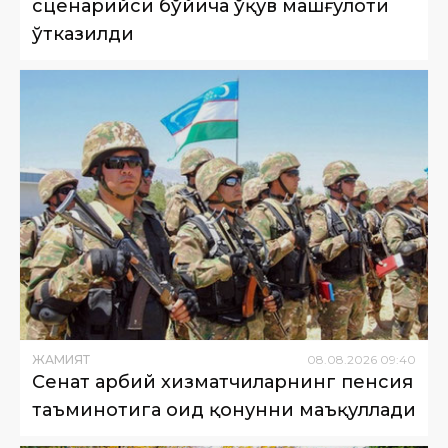
сценарийси бўйича ўқув машғулоти
ўтказилди
ЖАМИЯТ
08
.
08
.
2026
09
:
40
Сенат ҳарбий хизматчиларнинг пенсия
таъминотига оид қонунни маъқуллади