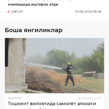
очилишида иштирок этди
СИËСАТ
01
.
08
.
2026
08
:
48
Бошқа янгиликлар
ЖАМИЯТ
08
.
08
.
2026
13
:
36
Тошкент вилоятида самолёт ҳалокати