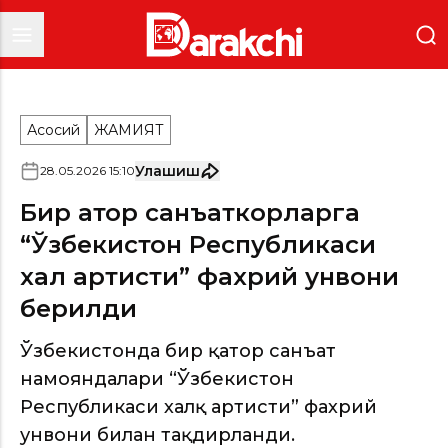
Асосий
ЖАМИЯТ
Улашиш
28
.
05
.
2026
15
:
10
Бир қатор санъаткорларга
“Ўзбекистон Республикаси
халқ артисти” фахрий унвони
берилди
Ўзбекистонда бир қатор санъат
намояндалари “Ўзбекистон
Республикаси халқ артисти” фахрий
унвони билан тақдирланди.