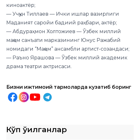
киноактёр;
— Учқун Тиллаев — Ички ишлар вазирлиги
Маданият саройи бадиий раҳбари, актёр;
— Абдураҳмон Холтожиев — Ўзбек миллий
мақом санъати марказининг Юнус Ражабий
номидаги “Мақом” ансамбли артист-созандаси;
— Раъно Ярашова — Ўзбек миллий академик
драма театри актрисаси.
Бизни ижтимоий тармоқларда кузатиб боринг
Кўп ўқилганлар