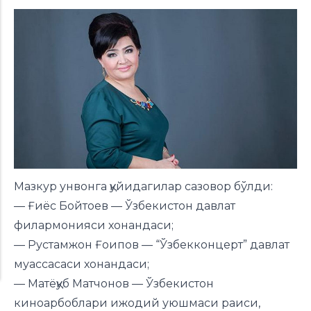
Мазкур унвонга қуйидагилар сазовор бўлди:
— Ғиёс Бойтоев — Ўзбекистон давлат
филармонияси хонандаси;
— Рустамжон Ғоипов — “Ўзбекконцерт” давлат
муассасаси хонандаси;
— Матёқуб Матчонов — Ўзбекистон
киноарбоблари ижодий уюшмаси раиси,