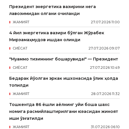
Президент энергетика вазирини нега
лавозимидан олгани очиқланди
ЖАМИЯТ
27
.
07
.
2026
11
:
00
4 йил энергетика вазири бўлган Жўрабек
Мирзамаҳмудов ишдан олинди
СИËСАТ
27
.
07
.
2026
09
:
07
"Муаммо тизимнинг бошқарувида!" — Президент
СИËСАТ
27
.
07
.
2026
10
:
49
Бедарак йўқолган эркак ишхонасида ўлик ҳолда
топилди
ЖАМИЯТ
28
.
07
.
2026
11
:
32
Тошкентда 86 ёшли аёлнинг уйи бошқа шахс
номига расмийлаштирилгани юзасидан жиноят
иши қўзғатилди
ЖАМИЯТ
31
.
07
.
2026
06
:
10