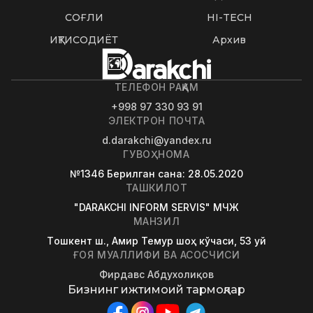
СОҒЛИҚ
HI-TECH
ИҚТИСОДИЁТ
Архив
ТЕЛЕФОН РАҚАМ
+998 97 330 93 91
ЭЛЕКТРОН ПОЧТА
d.darakchi@yandex.ru
ГУВОҲНОМА
№1346
Берилган сана
: 28.05.2020
ТАШКИЛОТ
"DARAKCHI INFORM SERVIS" МЧЖ
МАНЗИЛ
Tошкент ш., Амир Темур шоҳ кўчаси, 53 уй
ҒОЯ МУАЛЛИФИ ВА АСОСЧИСИ
Фирдавс Абдухолиқов
Бизнинг ижтимоий тармоқлар