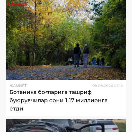
ЖАМИЯТ
08
.
08
.
2026
06
:
16
Ботаника боғларига ташриф
буюрувчилар сони 1,17 миллионга
етди