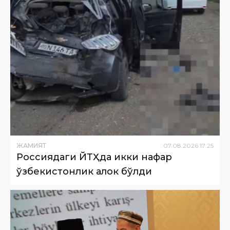
ЖАМИЯТ
07
.
08
.
2026
17
:
25
Россиядаги ЙТҲда икки нафар
ўзбекистонлик ҳалок бўлди