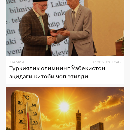
ЖАМИЯТ
07
.
08
.
2026
13
:
48
Туркиялик олимнинг Ўзбекистон
ҳақидаги китоби чоп этилди