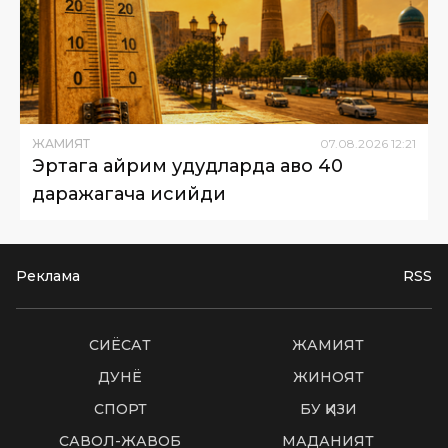
ЖАМИЯТ
07
.
08
.
2026
12
:
21
Эртага айрим ҳудудларда ҳаво 40
даражагача исийди
Реклама
RSS
СИËСАТ
ЖАМИЯТ
ДУНË
ЖИНОЯТ
СПОРТ
БУ ҚИЗИҚ
САВОЛ-ЖАВОБ
МАДАНИЯТ