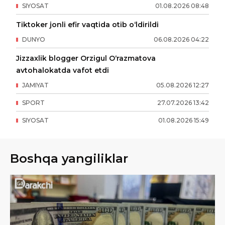
SIYOSAT
01
.
08
.
2026
08
:
48
Tiktoker jonli efir vaqtida otib o‘ldirildi
DUNYO
06
.
08
.
2026
04
:
22
Jizzaxlik blogger Orzigul O‘razmatova
avtohalokatda vafot etdi
JAMIYAT
05
.
08
.
2026
12
:
27
SPORT
27
.
07
.
2026
13
:
42
SIYOSAT
01
.
08
.
2026
15
:
49
Boshqa yangiliklar