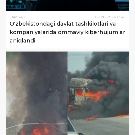
JAMIYAT
09
.
08
.
2026
17
:
42
O'zbekistondagi davlat tashkilotlari va
kompaniyalarida ommaviy kiberhujumlar
aniqlandi