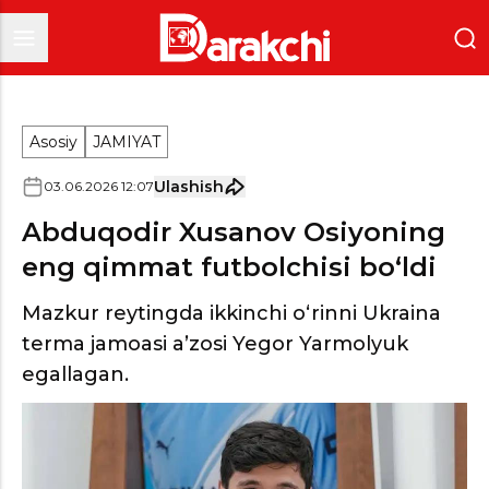
Asosiy
JAMIYAT
Ulashish
03
.
06
.
2026
12
:
07
Abduqodir Xusanov Osiyoning
eng qimmat futbolchisi bo‘ldi
Mazkur reytingda ikkinchi o‘rinni Ukraina
terma jamoasi a’zosi Yegor Yarmolyuk
egallagan.