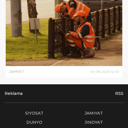
JAMIYAT
09
.
08
.
2026
12
:
43
Reklama
RSS
SIYOSAT
JAMIYAT
DUNYO
JINOYAT