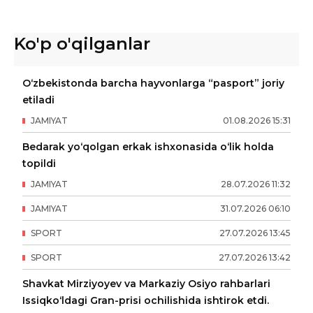
Ko'p o'qilganlar
O‘zbekistonda barcha hayvonlarga “pasport” joriy
etiladi
JAMIYAT
01
.
08
.
2026
15
:
31
Bedarak yo‘qolgan erkak ishxonasida o‘lik holda
topildi
JAMIYAT
28
.
07
.
2026
11
:
32
JAMIYAT
31
.
07
.
2026
06
:
10
SPORT
27
.
07
.
2026
13
:
45
SPORT
27
.
07
.
2026
13
:
42
Shavkat Mirziyoyev va Markaziy Osiyo rahbarlari
Issiqko‘ldagi Gran-prisi ochilishida ishtirok etdi.