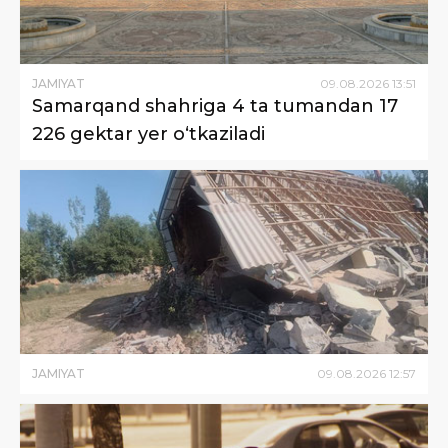
JAMIYAT
09
.
08
.
2026
13
:
51
Samarqand shahriga 4 ta tumandan 17
226 gektar yer o‘tkaziladi
JAMIYAT
09
.
08
.
2026
12
:
57