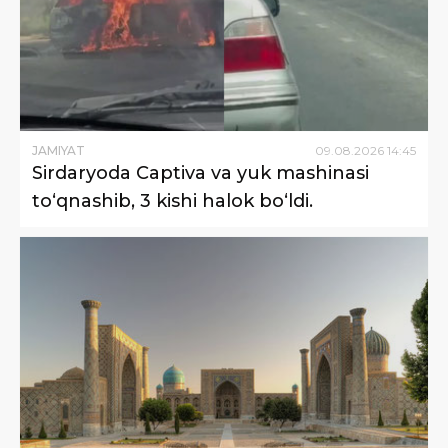
JAMIYAT
09
.
08
.
2026
14
:
45
Sirdaryoda Captiva va yuk mashinasi
to‘qnashib, 3 kishi halok bo‘ldi.