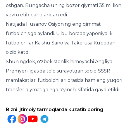
oshgan. Bungacha uning bozor qiymati 35 million
yevro etib baholangan edi.
Natijada Husanov Osiyoning eng qimmat
futbolchisiga aylandi. U bu borada yaponiyalik
futbolchilar Kaishu Sano va Takefusa Kubodan
o'zib ketdi.
Shuningdek, o'zbekistonlik himoyachi Angliya
Premyer-ligasida to'p surayotgan sobiq SSSR
mamlakatlari futbolchilari orasida ham eng yuqori
transfer qiymatiga ega o'yinchi sifatida qayd etildi.
Bizni ijtimoiy tarmoqlarda kuzatib boring