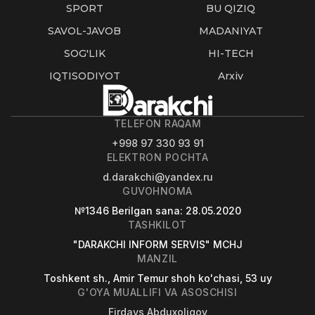
SPORT
BU QIZIQ
SAVOL-JAVOB
MADANIYAT
SOG'LIK
HI-TECH
IQTISODIYOT
Arxiv
TELEFON RAQAM
+998 97 330 93 91
ELEKTRON POCHTA
d.darakchi@yandex.ru
GUVOHNOMA
№1346
Berilgan sana
: 28.05.2020
TASHKILOT
"DARAKCHI INFORM SERVIS" MCHJ
MANZIL
Toshkent sh., Amir Temur shoh ko'chasi, 53 uy
G'OYA MUALLIFI VA ASOSCHISI
Firdavs Abduxoliqov