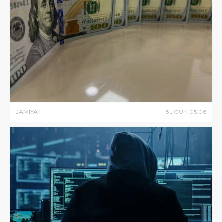
JAMIYAT
BUGUN
05
:
06