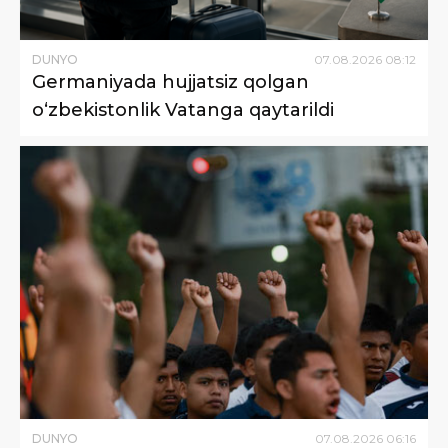
DUNYO
07
.
08
.
2026
08
:
12
Germaniyada hujjatsiz qolgan
o‘zbekistonlik Vatanga qaytarildi
DUNYO
07
.
08
.
2026
06
:
16