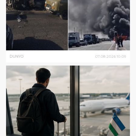
DUNYO
07
.
08
.
2026
10
:
09