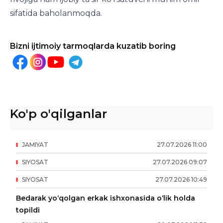
sifatida baholanmoqda.
Bizni ijtimoiy tarmoqlarda kuzatib boring
Ko'p o'qilganlar
JAMIYAT
27
.
07
.
2026
11
:
00
SIYOSAT
27
.
07
.
2026
09
:
07
SIYOSAT
27
.
07
.
2026
10
:
49
Bedarak yo‘qolgan erkak ishxonasida o‘lik holda
topildi