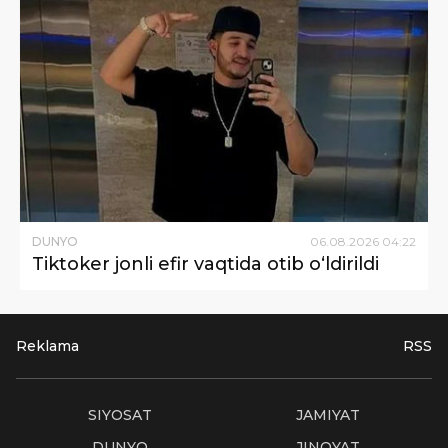
DUNYO
06
.
08
.
2026
04
:
22
Tiktoker jonli efir vaqtida otib o‘ldirildi
Reklama
RSS
SIYOSAT
JAMIYAT
DUNYO
JINOYAT