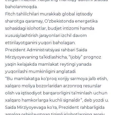
baholanmoqda.
Fitch tahlilchilari murakkab global iqtisodiy
sharoitga qaramay, O‘zbekistonda energetika
sohasidagi islohotlar, budjet intizomi hamda
xususiylashtirish jarayonlari izchil davom
ettirilayotganini yuqori baholagan.
Prezident Administratsiyasi rahbari Saida
Mirziyoyevaning ta’kidlashicha, “Ijobiy” prognoz
yaqin kelajakda mamlakat reytingi yanada
yuqorilashi mumkinligini anglatadi.
“Bu mamlakatga ko‘proq xorijiy sarmoya jalb etish,
xalqaro moliya bozorlaridan arzonroq resurslar
olish va iqtisodiyot barqarorligini ta’minlash uchun
xalqaro hamkorlarga kuchli signaldir”, deb yozdi u.
Saida Mirziyoyevaga ko‘ra, Prezident rahbarligida
amalga oshirilayotgan tizimli islohotlarning asosiy