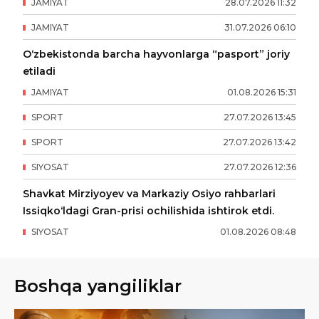
JAMIYAT
28
.
07
.
2026
11
:
32
JAMIYAT
31
.
07
.
2026
06
:
10
O‘zbekistonda barcha hayvonlarga “pasport” joriy
etiladi
JAMIYAT
01
.
08
.
2026
15
:
31
SPORT
27
.
07
.
2026
13
:
45
SPORT
27
.
07
.
2026
13
:
42
SIYOSAT
27
.
07
.
2026
12
:
36
Shavkat Mirziyoyev va Markaziy Osiyo rahbarlari
Issiqko‘ldagi Gran-prisi ochilishida ishtirok etdi.
SIYOSAT
01
.
08
.
2026
08
:
48
Boshqa yangiliklar