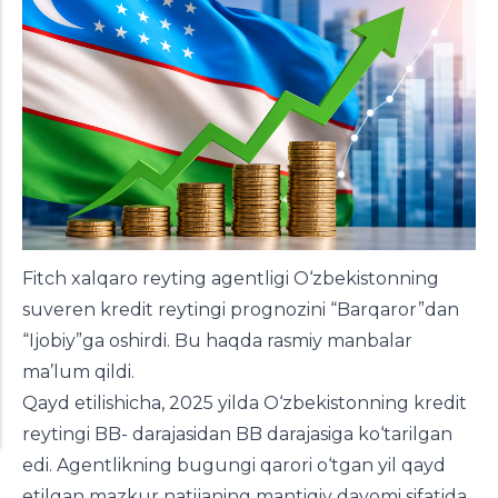
Fitch xalqaro reyting agentligi O‘zbekistonning
suveren kredit reytingi prognozini “Barqaror”dan
“Ijobiy”ga oshirdi. Bu haqda rasmiy manbalar
ma’lum qildi.
Qayd etilishicha, 2025 yilda O‘zbekistonning kredit
reytingi BB- darajasidan BB darajasiga ko‘tarilgan
edi. Agentlikning bugungi qarori o‘tgan yil qayd
etilgan mazkur natijaning mantiqiy davomi sifatida