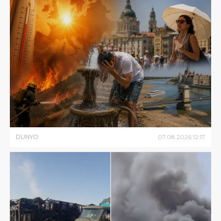
DUNYO
07
.
08
.
2026
12
:
17