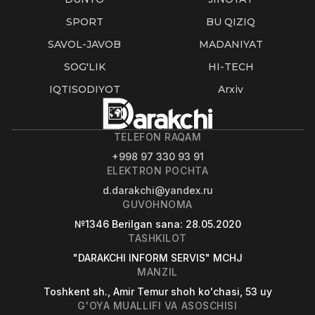
SPORT
BU QIZIQ
SAVOL-JAVOB
MADANIYAT
SOG'LIK
HI-TECH
IQTISODIYOT
Arxiv
TELEFON RAQAM
+998 97 330 93 91
ELEKTRON POCHTA
d.darakchi@yandex.ru
GUVOHNOMA
№1346
Berilgan sana
: 28.05.2020
TASHKILOT
"DARAKCHI INFORM SERVIS" MCHJ
MANZIL
Toshkent sh., Amir Temur shoh ko'chasi, 53 uy
G'OYA MUALLIFI VA ASOSCHISI