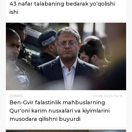
43 nafar talabaning bedarak yo‘qolishi
ishi
DUNYO
07
.
08
.
2026
04
:
13
Ben-Gvir falastinlik mahbuslarning
Qur'oni karim nusxalari va kiyimlarini
musodara qilishni buyurdi