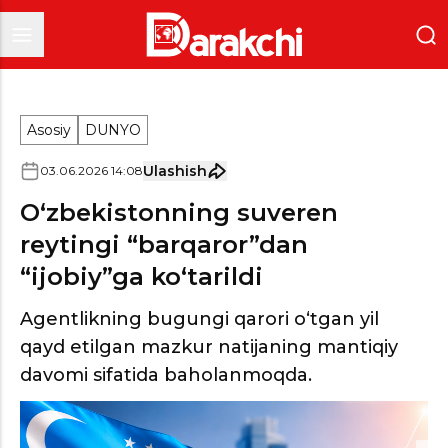
Asosiy
DUNYO
Ulashish
03
.
06
.
2026
14
:
08
O‘zbekistonning suveren
reytingi “barqaror”dan
“ijobiy”ga ko‘tarildi
Agentlikning bugungi qarori o‘tgan yil
qayd etilgan mazkur natijaning mantiqiy
davomi sifatida baholanmoqda.