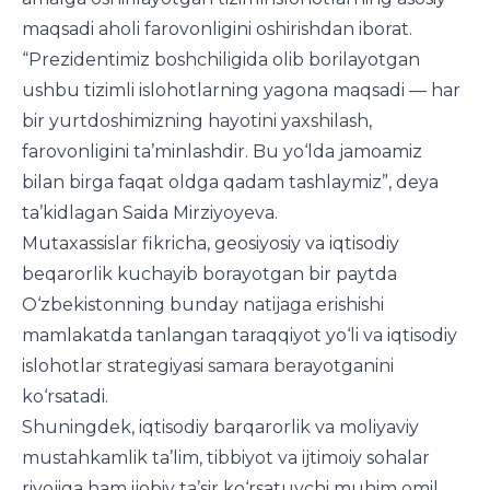
maqsadi aholi farovonligini oshirishdan iborat.
“Prezidentimiz boshchiligida olib borilayotgan
ushbu tizimli islohotlarning yagona maqsadi — har
bir yurtdoshimizning hayotini yaxshilash,
farovonligini ta’minlashdir. Bu yo‘lda jamoamiz
bilan birga faqat oldga qadam tashlaymiz”, deya
ta’kidlagan Saida Mirziyoyeva.
Mutaxassislar fikricha, geosiyosiy va iqtisodiy
beqarorlik kuchayib borayotgan bir paytda
O‘zbekistonning bunday natijaga erishishi
mamlakatda tanlangan taraqqiyot yo‘li va iqtisodiy
islohotlar strategiyasi samara berayotganini
ko‘rsatadi.
Shuningdek, iqtisodiy barqarorlik va moliyaviy
mustahkamlik ta’lim, tibbiyot va ijtimoiy sohalar
rivojiga ham ijobiy ta’sir ko‘rsatuvchi muhim omil