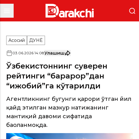
Асосий
ДУНË
Улашиш
03
.
06
.
2026
14
:
08
Ўзбекистоннинг суверен
рейтинги “барқарор”дан
“ижобий”га кўтарилди
Агентликнинг бугунги қарори ўтган йил
қайд этилган мазкур натижанинг
мантиқий давоми сифатида
баҳоланмоқда.