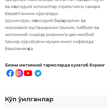
ва иқтисодий ислоҳотлар стратегияси самара
бераётганини кўрсатади.
Шунингдек, иқтисодий барқарорлик ва
молиявий мустаҳкамлик таълим, тиббиёт ва
ижтимоий соҳалар ривожига ҳам ижобий
таъсир кўрсатувчи муҳим омил сифатида
баҳоланмоқда.
Бизни ижтимоий тармоқларда кузатиб боринг
Кўп ўқилганлар