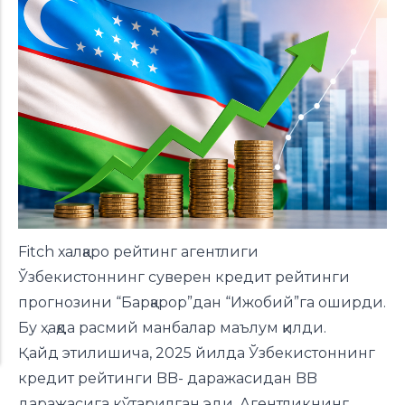
Fitch халқаро рейтинг агентлиги
Ўзбекистоннинг суверен кредит рейтинги
прогнозини “Барқарор”дан “Ижобий”га оширди.
Бу ҳақда расмий манбалар маълум қилди.
Қайд этилишича, 2025 йилда Ўзбекистоннинг
кредит рейтинги BB- даражасидан BB
даражасига кўтарилган эди. Агентликнинг