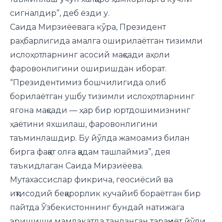
сигналдир”, деб ёзди у.
Саида Мирзиёевага кўра, Президент
раҳбарлигида амалга оширилаётган тизимли
ислоҳотларнинг асосий мақсади аҳоли
фаровонлигини оширишдан иборат.
“Президентимиз бошчилигида олиб
борилаётган ушбу тизимли ислоҳотларнинг
ягона мақсади — ҳар бир юртдошимизнинг
ҳаётини яхшилаш, фаровонлигини
таъминлашдир. Бу йўлда жамоамиз билан
бирга фақат олға қадам ташлаймиз”, дея
таъкидлаган Саида Мирзиёева.
Мутахассислар фикрича, геосиёсий ва
иқтисодий беқарорлик кучайиб бораётган бир
пайтда Ўзбекистоннинг бундай натижага
эришиши мамлакатда танланган тараққиёт йўли