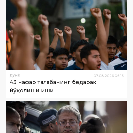
ДУНË
07
.
08
.
2026
06
:
16
43 нафар талабанинг бедарак
йўқолиши иши