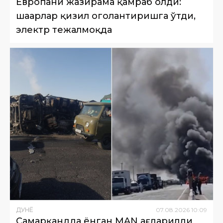
Европани жазирама қамраб олди:
шаҳарлар қизил огоҳлантиришга ўтди,
электр тежалмоқда
ДУНË
07
.
08
.
2026
10
:
09
Самарқандда ёнган MAN ағдарилди