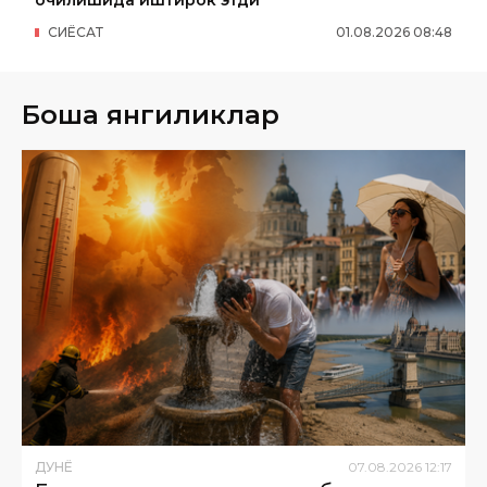
СИËСАТ
01
.
08
.
2026
08
:
48
Бошқа янгиликлар
ДУНË
07
.
08
.
2026
12
:
17