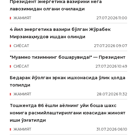
Президент энергетика вазирини нега
лавозимидан олгани очиқланди
ЖАМИЯТ
27
.
07
.
2026
11
:
00
4 йил энергетика вазири бўлган Жўрабек
Мирзамаҳмудов ишдан олинди
СИËСАТ
27
.
07
.
2026
09
:
07
"Муаммо тизимнинг бошқарувида!" — Президент
СИËСАТ
27
.
07
.
2026
10
:
49
Бедарак йўқолган эркак ишхонасида ўлик ҳолда
топилди
ЖАМИЯТ
28
.
07
.
2026
11
:
32
Тошкентда 86 ёшли аёлнинг уйи бошқа шахс
номига расмийлаштирилгани юзасидан жиноят
иши қўзғатилди
ЖАМИЯТ
31
.
07
.
2026
06
:
10