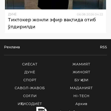
ДУНË
06
.
08
.
2026
04
:
22
Тиктокер жонли эфир вақтида отиб
ўлдирилди
Реклама
RSS
СИËСАТ
ЖАМИЯТ
ДУНË
ЖИНОЯТ
СПОРТ
БУ ҚИЗИҚ
САВОЛ-ЖАВОБ
МАДАНИЯТ
СОҒЛИҚ
HI-TECH
ИҚТИСОДИЁТ
Архив