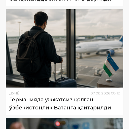
ДУНË
07
.
08
.
2026
08
:
12
Германияда ҳужжатсиз қолган
ўзбекистонлик Ватанга қайтарилди