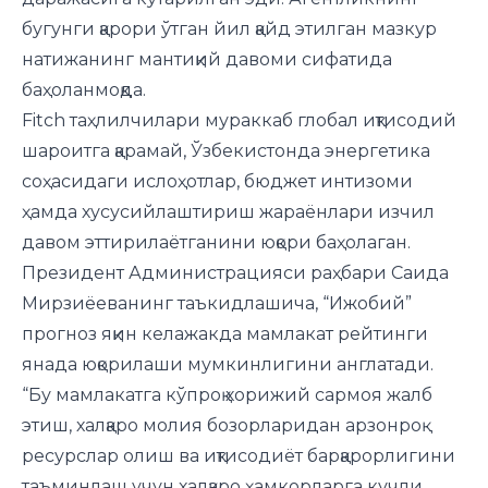
бугунги қарори ўтган йил қайд этилган мазкур
натижанинг мантиқий давоми сифатида
баҳоланмоқда.
Fitch таҳлилчилари мураккаб глобал иқтисодий
шароитга қарамай, Ўзбекистонда энергетика
соҳасидаги ислоҳотлар, бюджет интизоми
ҳамда хусусийлаштириш жараёнлари изчил
давом эттирилаётганини юқори баҳолаган.
Президент Администрацияси раҳбари Саида
Мирзиёеванинг таъкидлашича, “Ижобий”
прогноз яқин келажакда мамлакат рейтинги
янада юқорилаши мумкинлигини англатади.
“Бу мамлакатга кўпроқ хорижий сармоя жалб
этиш, халқаро молия бозорларидан арзонроқ
ресурслар олиш ва иқтисодиёт барқарорлигини
таъминлаш учун халқаро ҳамкорларга кучли