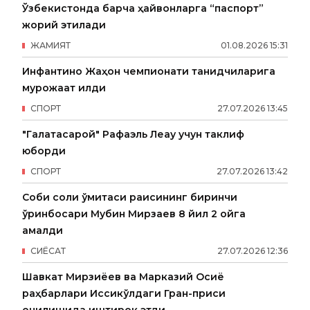
Ўзбекистонда барча ҳайвонларга “паспорт”
жорий этилади
ЖАМИЯТ
01
.
08
.
2026
15
:
31
Инфантино Жаҳон чемпионати танқидчиларига
мурожаат қилди
СПОРТ
27
.
07
.
2026
13
:
45
"Галатасарой" Рафаэль Леау учун таклиф
юборди
СПОРТ
27
.
07
.
2026
13
:
42
Собиқ солиқ қўмитаси раисининг биринчи
ўринбосари Мубин Мирзаев 8 йил 2 ойга
қамалди
СИËСАТ
27
.
07
.
2026
12
:
36
Шавкат Мирзиёев ва Марказий Осиё
раҳбарлари Иссиқкўлдаги Гран-приси
очилишида иштирок этди