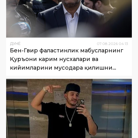
ДУНË
07
.
08
.
2026
04
:
13
Бен-Гвир фаластинлик маҳбусларнинг
Қуръони карим нусхалари ва
кийимларини мусодара қилишни
буюрди