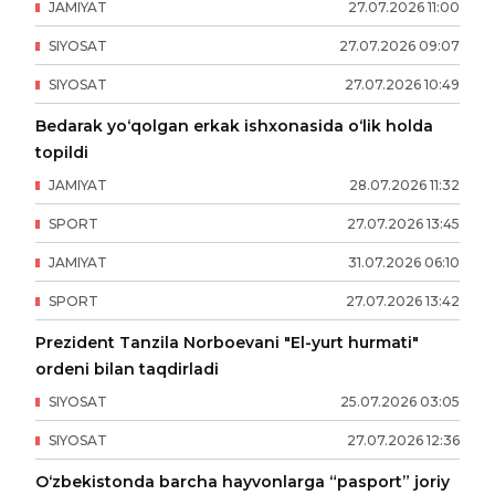
JAMIYAT
27
.
07
.
2026
11
:
00
SIYOSAT
27
.
07
.
2026
09
:
07
SIYOSAT
27
.
07
.
2026
10
:
49
Bedarak yo‘qolgan erkak ishxonasida o‘lik holda
topildi
JAMIYAT
28
.
07
.
2026
11
:
32
SPORT
27
.
07
.
2026
13
:
45
JAMIYAT
31
.
07
.
2026
06
:
10
SPORT
27
.
07
.
2026
13
:
42
Prezident Tanzila Norboevani "El-yurt hurmati"
ordeni bilan taqdirladi
SIYOSAT
25
.
07
.
2026
03
:
05
SIYOSAT
27
.
07
.
2026
12
:
36
O‘zbekistonda barcha hayvonlarga “pasport” joriy