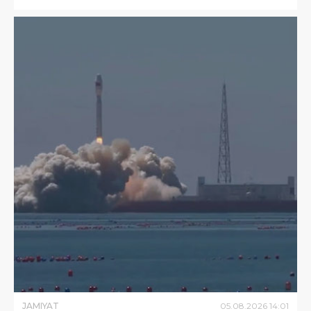
JAMIYAT
05
.
08
.
2026
14
:
01