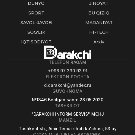
DUNYO
JINOYAT
SPORT
BU QIZIQ
SAVOL-JAVOB
MADANIYAT
SOG'LIK
HI-TECH
IQTISODIYOT
Arxiv
TELEFON RAQAM
+998 97 330 93 91
ELEKTRON POCHTA
d.darakchi@yandex.ru
GUVOHNOMA
№1346
Berilgan sana
: 28.05.2020
TASHKILOT
"DARAKCHI INFORM SERVIS" MCHJ
MANZIL
Toshkent sh., Amir Temur shoh ko'chasi, 53 uy
G'OYA MUALLIFI VA ASOSCHISI