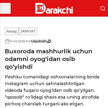
Asosiy
JAMIYAT
Ulashish
14
.
02
.
2026
11
:
41
Buxoroda mashhurlik uchun
odamni oyog‘idan osib
qo‘yishdi
Peshku tumanidagi oshxonalarning birida
Instagram uchun sahnalashtirilgan
videoda fuqaro oyog‘idan osib qo‘yilgan,
"qassob" ro‘lidagi shaxs esa uning atrofida
pichoq charxlab turgani aks etgan.