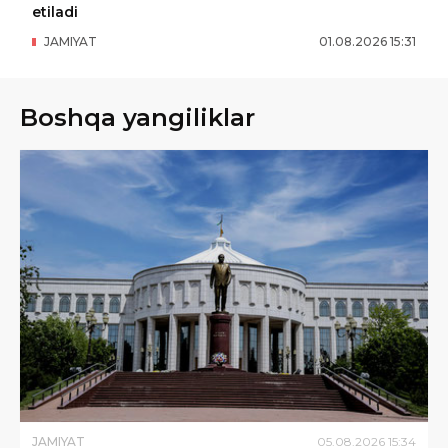
etiladi
JAMIYAT
01
.
08
.
2026
15
:
31
Boshqa yangiliklar
JAMIYAT
05
.
08
.
2026
15
:
34