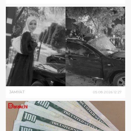
JAMIYAT
05
.
08
.
2026
12
:
27