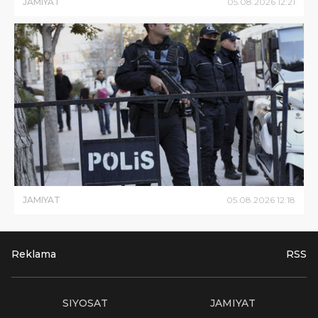
JAMIYAT
05
.
08
.
2026
12
:
21
JAMIYAT
05
.
08
.
2026
12
:
18
Reklama
RSS
SIYOSAT
JAMIYAT