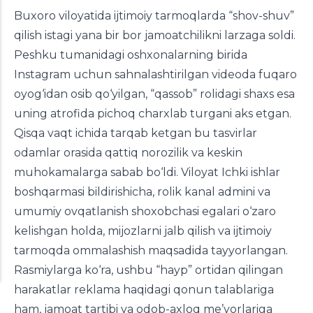
Buxoro viloyatida ijtimoiy tarmoqlarda “shov-shuv”
qilish istagi yana bir bor jamoatchilikni larzaga soldi.
Peshku tumanidagi oshxonalarning birida
Instagram uchun sahnalashtirilgan videoda fuqaro
oyog‘idan osib qo‘yilgan, “qassob” rolidagi shaxs esa
uning atrofida pichoq charxlab turgani aks etgan.
Qisqa vaqt ichida tarqab ketgan bu tasvirlar
odamlar orasida qattiq norozilik va keskin
muhokamalarga sabab bo‘ldi. Viloyat Ichki ishlar
boshqarmasi bildirishicha, rolik kanal admini va
umumiy ovqatlanish shoxobchasi egalari o‘zaro
kelishgan holda, mijozlarni jalb qilish va ijtimoiy
tarmoqda ommalashish maqsadida tayyorlangan.
Rasmiylarga ko‘ra, ushbu “hayp” ortidan qilingan
harakatlar reklama haqidagi qonun talablariga
ham, jamoat tartibi va odob-axloq me’yorlariga