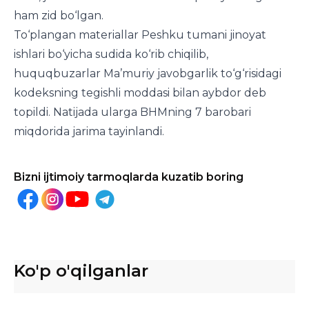
ham zid bo‘lgan.
To‘plangan materiallar Peshku tumani jinoyat
ishlari bo‘yicha sudida ko‘rib chiqilib,
huquqbuzarlar Ma’muriy javobgarlik to‘g‘risidagi
kodeksning tegishli moddasi bilan aybdor deb
topildi. Natijada ularga BHMning 7 barobari
miqdorida jarima tayinlandi.
Bizni ijtimoiy tarmoqlarda kuzatib boring
Ko'p o'qilganlar