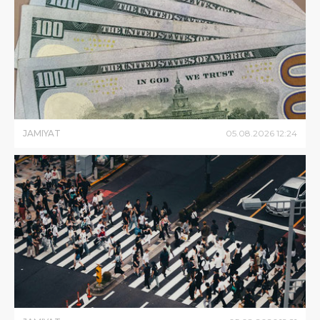
JAMIYAT
05
.
08
.
2026
12
:
24