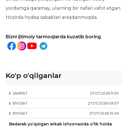
yordamga qaramay, ularning bir nafari vafot etgan.
Hozirda hodisa sabablari aniqdanmoqda.
Bizni ijtimoiy tarmoqlarda kuzatib boring
Ko'p o'qilganlar
JAMIYAT
27
.
07
.
2026
11
:
00
SIYOSAT
27
.
07
.
2026
09
:
07
SIYOSAT
27
.
07
.
2026
10
:
49
Bedarak yo‘qolgan erkak ishxonasida o‘lik holda