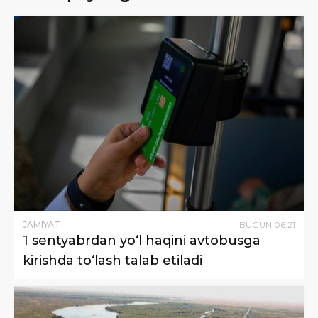
JAMIYAT
BUGUN
06
:
21
1 sentyabrdan yo‘l haqini avtobusga
kirishda to‘lash talab etiladi