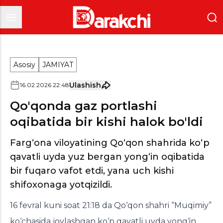
Asosiy
JAMIYAT
Ulashish
16
.
02
.
2026
22
:
48
Qo'qonda gaz portlashi
oqibatida bir kishi halok bo'ldi
Farg‘ona viloyatining Qo‘qon shahrida ko‘p
qavatli uyda yuz bergan yong‘in oqibatida
bir fuqaro vafot etdi, yana uch kishi
shifoxonaga yotqizildi.
16 fevral kuni soat 21:18 da Qo‘qon shahri “Muqimiy”
ko‘chasida joylashgan ko‘p qavatli uyda yong‘in