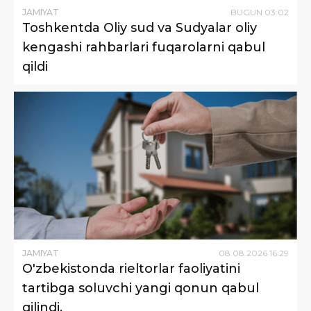
JAMIYAT
BUGUN
03
:
02
Toshkentda Oliy sud va Sudyalar oliy
kengashi rahbarlari fuqarolarni qabul
qildi
JAMIYAT
08
.
08
.
2026
16
:
29
O'zbekistonda rieltorlar faoliyatini
tartibga soluvchi yangi qonun qabul
qilindi.