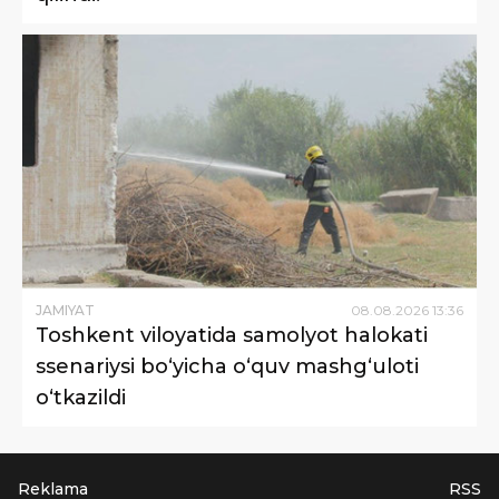
JAMIYAT
08
.
08
.
2026
13
:
36
Toshkent viloyatida samolyot halokati
ssenariysi bo‘yicha o‘quv mashg‘uloti
o‘tkazildi
Reklama
RSS