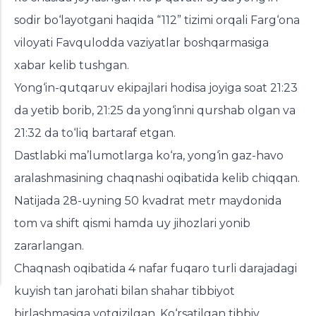
sodir bo‘layotgani haqida “112” tizimi orqali Farg‘ona
viloyati Favqulodda vaziyatlar boshqarmasiga
xabar kelib
tushgan.
Yong‘in-qutqaruv ekipajlari hodisa joyiga soat 21:23
da yetib borib, 21:25 da yong‘inni qurshab olgan va
21:32 da to‘liq bartaraf etgan.
Dastlabki ma’lumotlarga ko‘ra, yong‘in gaz-havo
aralashmasining chaqnashi oqibatida kelib chiqqan.
Natijada 28-uyning 50 kvadrat metr maydonida
tom va shift qismi hamda uy jihozlari yonib
zararlangan.
Chaqnash oqibatida 4 nafar fuqaro turli darajadagi
kuyish tan jarohati bilan shahar tibbiyot
birlashmasiga yotqizilgan. Ko‘rsatilgan tibbiy