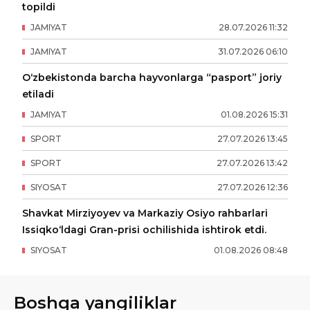
topildi
JAMIYAT
28
.
07
.
2026
11
:
32
JAMIYAT
31
.
07
.
2026
06
:
10
O‘zbekistonda barcha hayvonlarga “pasport” joriy
etiladi
JAMIYAT
01
.
08
.
2026
15
:
31
SPORT
27
.
07
.
2026
13
:
45
SPORT
27
.
07
.
2026
13
:
42
SIYOSAT
27
.
07
.
2026
12
:
36
Shavkat Mirziyoyev va Markaziy Osiyo rahbarlari
Issiqko‘ldagi Gran-prisi ochilishida ishtirok etdi.
SIYOSAT
01
.
08
.
2026
08
:
48
Boshqa yangiliklar