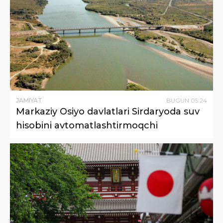
JAMIYAT
BUGUN
05
:
24
Markaziy Osiyo davlatlari Sirdaryoda suv
hisobini avtomatlashtirmoqchi