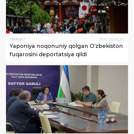
JAMIYAT
BUGUN
03
:
30
Yaponiya noqonuniy qolgan O‘zbekiston
fuqarosini deportatsiya qildi