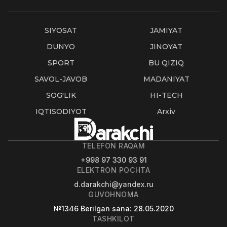
SIYOSAT
JAMIYAT
DUNYO
JINOYAT
SPORT
BU QIZIQ
SAVOL-JAVOB
MADANIYAT
SOG'LIK
HI-TECH
IQTISODIYOT
Arxiv
TELEFON RAQAM
+998 97 330 93 91
ELEKTRON POCHTA
d.darakchi@yandex.ru
GUVOHNOMA
№1346
Berilgan sana
: 28.05.2020
TASHKILOT