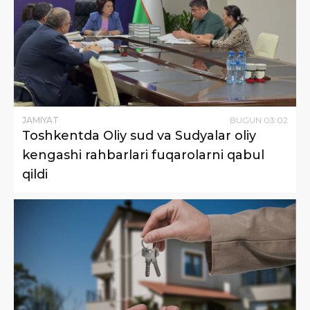
JAMIYAT
BUGUN
03
:
02
Toshkentda Oliy sud va Sudyalar oliy
kengashi rahbarlari fuqarolarni qabul
qildi