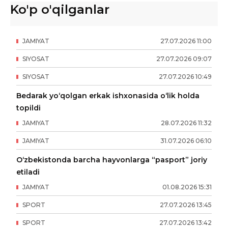
Ko'p o'qilganlar
JAMIYAT
27
.
07
.
2026
11
:
00
SIYOSAT
27
.
07
.
2026
09
:
07
SIYOSAT
27
.
07
.
2026
10
:
49
Bedarak yo‘qolgan erkak ishxonasida o‘lik holda
topildi
JAMIYAT
28
.
07
.
2026
11
:
32
JAMIYAT
31
.
07
.
2026
06
:
10
O‘zbekistonda barcha hayvonlarga “pasport” joriy
etiladi
JAMIYAT
01
.
08
.
2026
15
:
31
SPORT
27
.
07
.
2026
13
:
45
SPORT
27
.
07
.
2026
13
:
42