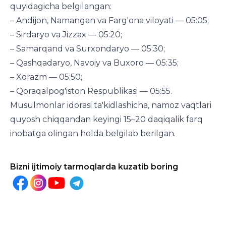
quyidagicha belgilangan:
– Andijon, Namangan va Farg'ona viloyati — 05:05;
– Sirdaryo va Jizzax — 05:20;
– Samarqand va Surxondaryo — 05:30;
– Qashqadaryo, Navoiy va Buxoro — 05:35;
– Xorazm — 05:50;
– Qoraqalpog'iston Respublikasi — 05:55.
Musulmonlar idorasi ta'kidlashicha, namoz vaqtlari
quyosh chiqqandan keyingi 15–20 daqiqalik farq
inobatga olingan holda belgilab berilgan.
Bizni ijtimoiy tarmoqlarda kuzatib boring