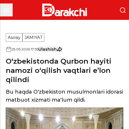
Asosiy
JAMIYAT
Ulashish
25
.
05
.
2026
17
:
55
O‘zbekistonda Qurbon hayiti
namozi o‘qilish vaqtlari e’lon
qilindi
Bu haqda O'zbekiston musulmonlari idorasi
matbuot xizmati ma'lum qildi.