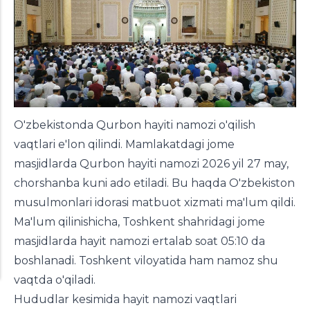
O'zbekistonda Qurbon hayiti namozi o'qilish
vaqtlari e'lon qilindi. Mamlakatdagi jome
masjidlarda Qurbon hayiti namozi 2026 yil 27 may,
chorshanba kuni ado etiladi. Bu haqda O'zbekiston
musulmonlari idorasi matbuot xizmati ma'lum qildi.
Ma'lum qilinishicha, Toshkent shahridagi jome
masjidlarda hayit namozi ertalab soat 05:10 da
boshlanadi. Toshkent viloyatida ham namoz shu
vaqtda o'qiladi.
Hududlar kesimida hayit namozi vaqtlari