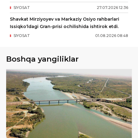
SIYOSAT
27
.
07
.
2026
12
:
36
Shavkat Mirziyoyev va Markaziy Osiyo rahbarlari
Issiqko‘ldagi Gran-prisi ochilishida ishtirok etdi.
SIYOSAT
01
.
08
.
2026
08
:
48
Boshqa yangiliklar