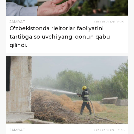
JAMIYAT
08
.
08
.
2026
16
:
29
O'zbekistonda rieltorlar faoliyatini
tartibga soluvchi yangi qonun qabul
qilindi.
JAMIYAT
08
.
08
.
2026
13
:
36