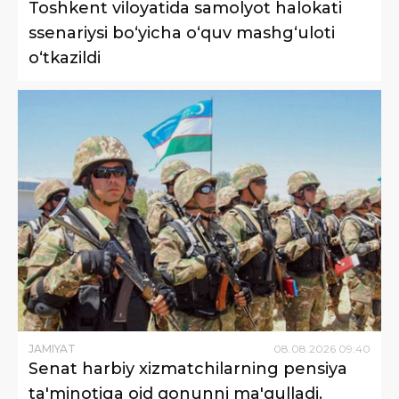
Toshkent viloyatida samolyot halokati
ssenariysi bo‘yicha o‘quv mashg‘uloti
o‘tkazildi
JAMIYAT
08
.
08
.
2026
09
:
40
Senat harbiy xizmatchilarning pensiya
ta'minotiga oid qonunni ma'qulladi.