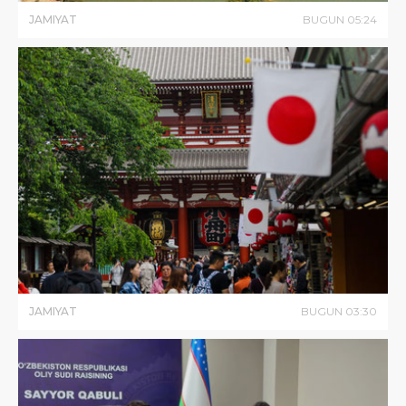
JAMIYAT
BUGUN
05
:
24
JAMIYAT
BUGUN
03
:
30