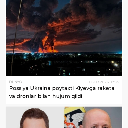
DUNYO
05
.
08
.
2026
08
:
35
Rossiya Ukraina poytaxti Kiyevga raketa
va dronlar bilan hujum qildi