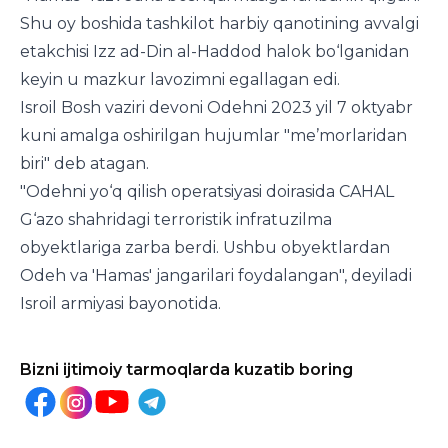
Shu oy boshida tashkilot harbiy qanotining avvalgi
etakchisi Izz ad-Din al-Haddod halok bo‘lganidan
keyin u mazkur lavozimni egallagan edi.
Isroil Bosh vaziri devoni Odehni 2023 yil 7 oktyabr
kuni amalga oshirilgan hujumlar "me’morlaridan
biri" deb atagan.
"Odehni yo‘q qilish operatsiyasi doirasida CAHAL
G‘azo shahridagi terroristik infratuzilma
obyektlariga zarba berdi. Ushbu obyektlardan
Odeh va 'Hamas' jangarilari foydalangan", deyiladi
Isroil armiyasi bayonotida.
Bizni ijtimoiy tarmoqlarda kuzatib boring