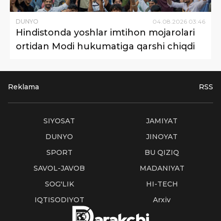
DUNYO
04
.
08
.
2026
03
:
46
Hindistonda yoshlar imtihon mojarolari
ortidan Modi hukumatiga qarshi chiqdi
Reklama
RSS
SIYOSAT
JAMIYAT
DUNYO
JINOYAT
SPORT
BU QIZIQ
SAVOL-JAVOB
MADANIYAT
SOG'LIK
HI-TECH
IQTISODIYOT
Arxiv