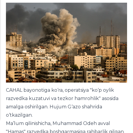
CAHAL bayonotiga ko‘ra, operatsiya "ko‘p oylik
razvedka kuzatuvi va tezkor hamrohlik" asosida
amalga oshirilgan. Hujum G‘azo shahrida
o‘tkazilgan.
Ma’lum qilinishicha, Muhammad Odeh avval
"Hamas" razvedka boshqarmasiga rahbarlik qilgan.