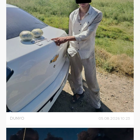
DUNYO
05
.
08
.
2026
10
:
23