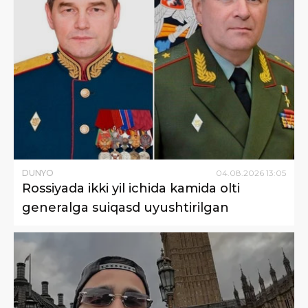
DUNYO
04
.
08
.
2026
13
:
05
Rossiyada ikki yil ichida kamida olti
generalga suiqasd uyushtirilgan