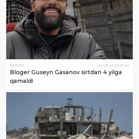
DUNYO
04
.
08
.
2026
13
:
03
Bloger Guseyn Gasanov sirtdan 4 yilga
qamaldi