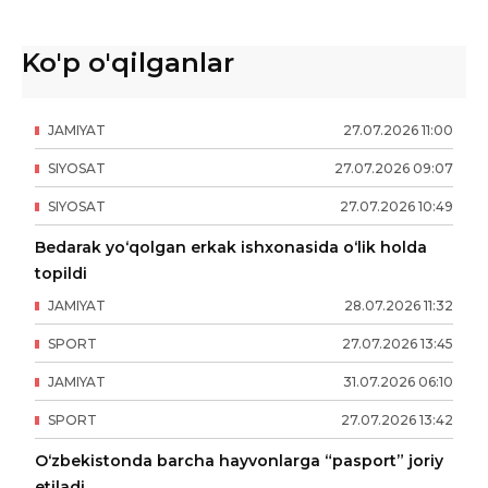
Ko'p o'qilganlar
JAMIYAT
27
.
07
.
2026
11
:
00
SIYOSAT
27
.
07
.
2026
09
:
07
SIYOSAT
27
.
07
.
2026
10
:
49
Bedarak yo‘qolgan erkak ishxonasida o‘lik holda
topildi
JAMIYAT
28
.
07
.
2026
11
:
32
SPORT
27
.
07
.
2026
13
:
45
JAMIYAT
31
.
07
.
2026
06
:
10
SPORT
27
.
07
.
2026
13
:
42
O‘zbekistonda barcha hayvonlarga “pasport” joriy
etiladi