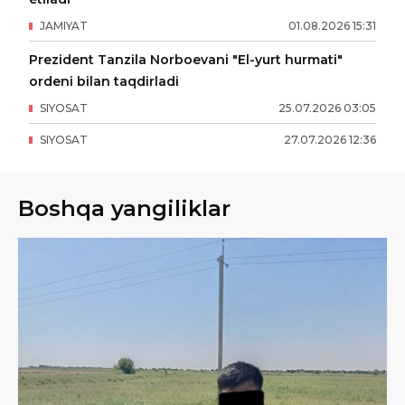
JAMIYAT
01
.
08
.
2026
15
:
31
Prezident Tanzila Norboevani "El-yurt hurmati"
ordeni bilan taqdirladi
SIYOSAT
25
.
07
.
2026
03
:
05
SIYOSAT
27
.
07
.
2026
12
:
36
Boshqa yangiliklar