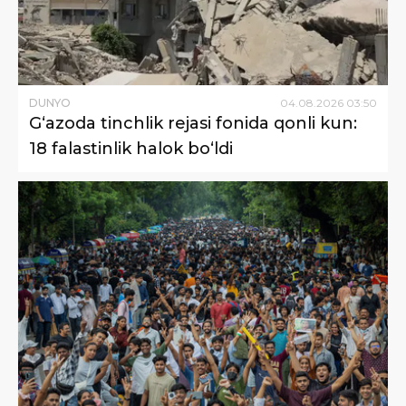
DUNYO
04
.
08
.
2026
03
:
50
G‘azoda tinchlik rejasi fonida qonli kun:
18 falastinlik halok bo‘ldi