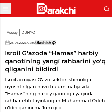
Asosiy
DUNYO
Ulashish
28
.
05
.
2026
02
:
59
Isroil G‘azoda “Hamas” harbiy
qanotining yangi rahbarini yo‘q
qilganini bildirdi
Isroil armiyasi G‘azo sektori shimoliga
uyushtirilgan havo hujumi natijasida
“Hamas”ning harbiy qanotiga yaqinda
rahbar etib tayinlangan Muhammad Odeh
o‘ldirilganini ma’lum qildi.