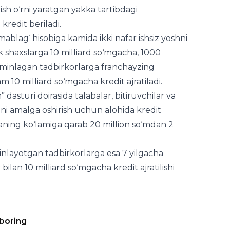
ish o‘rni yaratgan yakka tartibdagi
kredit beriladi.
mablag‘ hisobiga kamida ikki nafar ishsiz yoshni
dik shaxslarga 10 milliard so‘mgacha, 1000
a’minlagan tadbirkorlarga franchayzing
 10 milliard so‘mgacha kredit ajratiladi.
asturi doirasida talabalar, bitiruvchilar va
ini amalga oshirish uchun alohida kredit
yihaning ko‘lamiga qarab 20 million so‘mdan 2
minlayotgan tadbirkorlarga esa 7 yilgacha
ilan 10 milliard so‘mgacha kredit ajratilishi
 boring