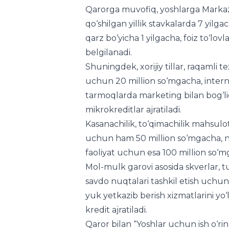
Qarorga muvofiq, yoshlarga Markazi
qo‘shilgan yillik stavkalarda 7 yilg
qarz bo‘yicha 1 yilgacha, foiz to‘lov
belgilanadi.
Shuningdek, xorijiy tillar, raqamli 
uchun 20 million so‘mgacha, internet
tarmoqlarda marketing bilan bog‘li
mikrokreditlar ajratiladi.
Kasanachilik, to‘qimachilik mahsulotl
uchun ham 50 million so‘mgacha, no
faoliyat uchun esa 100 million so‘mg
Mol-mulk garovi asosida skverlar, t
savdo nuqtalari tashkil etish uchun
yuk yetkazib berish xizmatlarini yo
kredit ajratiladi.
Qaror bilan “Yoshlar uchun ish o‘rinl