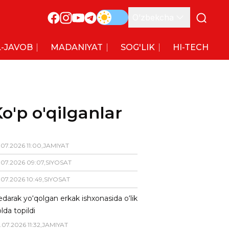
O’zbekcha
-JAVOB
MADANIYAT
SOG'LIK
HI-TECH
o'p o'qilganlar
.
07
.
2026
11
:
00
,
JAMIYAT
.
07
.
2026
09
:
07
,
SIYOSAT
.
07
.
2026
10
:
49
,
SIYOSAT
darak yo‘qolgan erkak ishxonasida o‘lik
lda topildi
.
07
.
2026
11
:
32
,
JAMIYAT