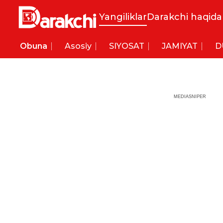
Yangiliklar
Darakchi haqida
Obuna
Asosiy
SIYOSAT
JAMIYAT
D
MEDIASNIPER