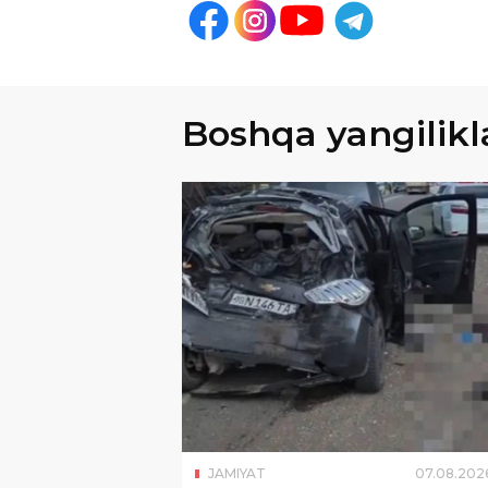
Boshqa yangilikl
JAMIYAT
07
.
08
.
202