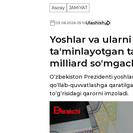
Asosiy
JAMIYAT
Ulashish
03
.
06
.
2026
05
:
10
Yoshlar va ularni
ta'minlayotgan t
milliard so'mgach
O‘zbekiston Prezidenti yoshlar
qo‘llab-quvvatlashga qaratilg
to‘g‘risidagi qarorni imzoladi.