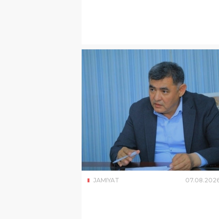
JAMIYAT
07
.
08
.
202