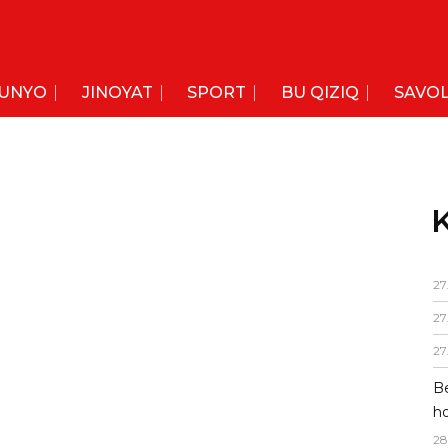
UNYO
JINOYAT
SPORT
BU QIZIQ
SAVOL
K
27
27
27
Be
ho
28