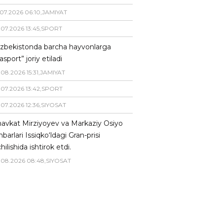
07
.
2026
06
:
10
,
JAMIYAT
.
07
.
2026
13
:
45
,
SPORT
zbekistonda barcha hayvonlarga
asport” joriy etiladi
.
08
.
2026
15
:
31
,
JAMIYAT
.
07
.
2026
13
:
42
,
SPORT
.
07
.
2026
12
:
36
,
SIYOSAT
avkat Mirziyoyev va Markaziy Osiyo
hbarlari Issiqko‘ldagi Gran-prisi
hilishida ishtirok etdi.
.
08
.
2026
08
:
48
,
SIYOSAT