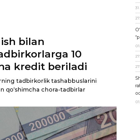
31
.
27
O‘
“p
 ish bilan
01
adbirkorlarga 10
27
a kredit beriladi
27
Sh
ning tadbirkorlik tashabbuslarini
ra
an qo‘shimcha chora-tadbirlar
oc
01