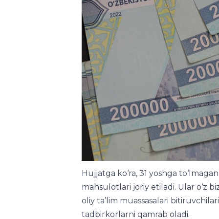
Hujjatga ko‘ra, 31 yoshga to‘lmagan
mahsulotlari joriy etiladi. Ular o‘z b
oliy ta’lim muassasalari bitiruvchil
tadbirkorlarni qamrab oladi.