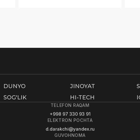
DUNYO
JINOYAT
SOG'LIK
HI-TECH
TELEFON RAQAM
+998 97 330 93 91
ELEKTRON POCHTA
d.darakchi@yandex.ru
GUVOHNOMA