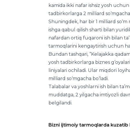
kamida ikki nafar ishsiz yosh uchun 
tadbirkorlarga 2 milliard so‘mgacha 
Shuningdek, har bir 1 milliard so‘m 
ishga qabul qilish sharti bilan yuri
nafardan ortiq fuqaroni ish bilan t
tarmoqlarini kengaytirish uchun ham
Bundan tashqari, “Kelajakka qadam” d
yosh tadbirkorlarga biznes g‘oyalar
liniyalari ochiladi. Ular miqdori lo
milliard so‘mgacha bo‘ladi.
Talabalar va yoshlarni ish bilan ta’
muddatga, 2 yilgacha imtiyozli davr b
belgilandi.
Bizni ijtimoiy tarmoqlarda kuzatib