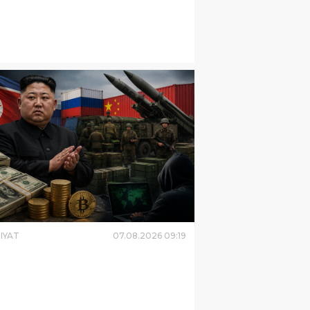
IYAT
07
.
08
.
2026
09
:
19