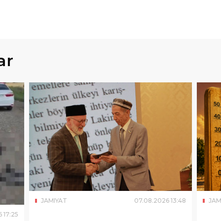
ar
JAMIYAT
07
.
08
.
2026
13
:
48
JAM
6
17
:
25