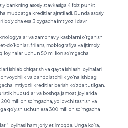
y bankning asosiy stavkasiga 4 foiz punkt
acha muddatga kreditlar ajratiladi. Bunda asosiy
lari bo‘yicha esa 3 oygacha imtiyozli davr
texnologiyalar va zamonaviy kasblarni o‘rganish
-do‘konlar, frilans, moblografiya va ijtimoiy
q loyihalar uchun 50 million so‘mgacha
ari ishlab chiqarish va qayta ishlash loyihalari
nvoychilik va qandolatchilik yo‘nalishidagi
acha imtiyozli kreditlar berish ko‘zda tutilgan.
uristik hududlar va boshqa jamoat joylarida
 200 million so‘mgacha, yo‘lovchi tashish va
‘lga qo‘yish uchun esa 300 million so‘mgacha
ari” loyihasi ham joriy etilmoqda. Unga ko‘ra,