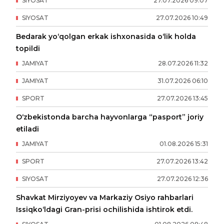
SIYOSAT
27
.
07
.
2026
09
:
07
SIYOSAT
27
.
07
.
2026
10
:
49
Bedarak yo‘qolgan erkak ishxonasida o‘lik holda
topildi
JAMIYAT
28
.
07
.
2026
11
:
32
JAMIYAT
31
.
07
.
2026
06
:
10
SPORT
27
.
07
.
2026
13
:
45
O‘zbekistonda barcha hayvonlarga “pasport” joriy
etiladi
JAMIYAT
01
.
08
.
2026
15
:
31
SPORT
27
.
07
.
2026
13
:
42
SIYOSAT
27
.
07
.
2026
12
:
36
Shavkat Mirziyoyev va Markaziy Osiyo rahbarlari
Issiqko‘ldagi Gran-prisi ochilishida ishtirok etdi.