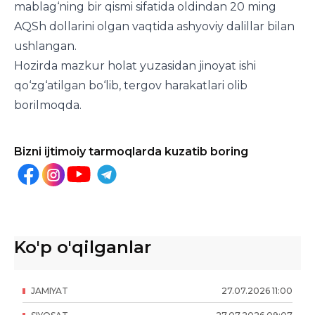
mablag‘ning bir qismi sifatida oldindan 20 ming
AQSh dollarini olgan vaqtida ashyoviy dalillar bilan
ushlangan.
Hozirda mazkur holat yuzasidan jinoyat ishi
qo‘zg‘atilgan bo‘lib, tergov harakatlari olib
borilmoqda.
Bizni ijtimoiy tarmoqlarda kuzatib boring
Ko'p o'qilganlar
JAMIYAT
27
.
07
.
2026
11
:
00