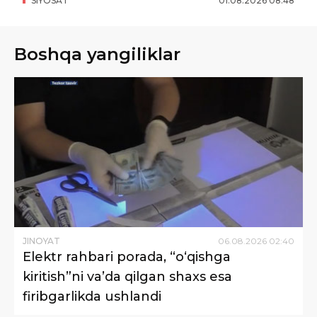
SIYOSAT
01
.
08
.
2026
08
:
48
Boshqa yangiliklar
JINOYAT
06
.
08
.
2026
02
:
40
Elektr rahbari porada, “o‘qishga
kiritish”ni va’da qilgan shaxs esa
firibgarlikda ushlandi