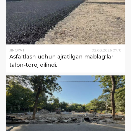
JINOYAT
02
.
08
.
2026
07
:
18
Asfaltlash uchun ajratilgan mablag'lar
talon-toroj qilindi.