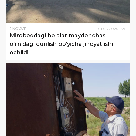
JINOYAT
01
.
08
.
2026
11
:
35
Miroboddagi bolalar maydonchasi
o‘rnidagi qurilish bo‘yicha jinoyat ishi
ochildi