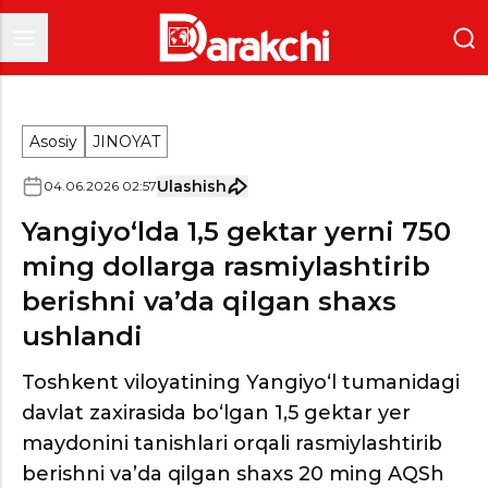
Asosiy
JINOYAT
Ulashish
04
.
06
.
2026
02
:
57
Yangiyo‘lda 1,5 gektar yerni 750
ming dollarga rasmiylashtirib
berishni va’da qilgan shaxs
ushlandi
Toshkent viloyatining Yangiyo‘l tumanidagi
davlat zaxirasida bo‘lgan 1,5 gektar yer
maydonini tanishlari orqali rasmiylashtirib
berishni va’da qilgan shaxs 20 ming AQSh