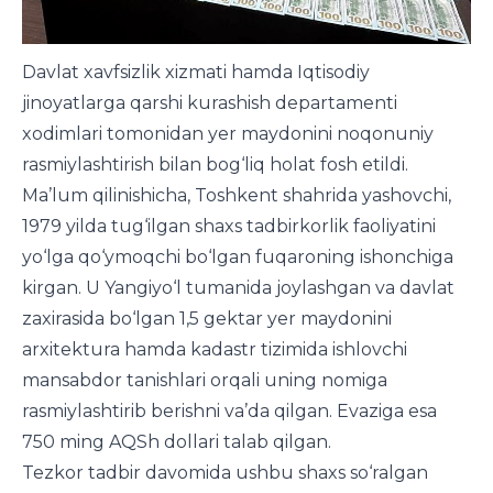
Davlat xavfsizlik xizmati hamda Iqtisodiy
jinoyatlarga qarshi kurashish departamenti
xodimlari tomonidan yer maydonini noqonuniy
rasmiylashtirish bilan bog‘liq holat fosh etildi.
Ma’lum qilinishicha, Toshkent shahrida yashovchi,
1979 yilda tug‘ilgan shaxs tadbirkorlik faoliyatini
yo‘lga qo‘ymoqchi bo‘lgan fuqaroning ishonchiga
kirgan. U Yangiyo‘l tumanida joylashgan va davlat
zaxirasida bo‘lgan 1,5 gektar yer maydonini
arxitektura hamda kadastr tizimida ishlovchi
mansabdor tanishlari orqali uning nomiga
rasmiylashtirib berishni va’da qilgan. Evaziga esa
750 ming AQSh dollari talab qilgan.
Tezkor tadbir davomida ushbu shaxs so‘ralgan