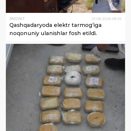
JINOYAT
01
.
08
.
2026
08
:
29
Qashqadaryoda elektr tarmog‘iga
noqonuniy ulanishlar fosh etildi.