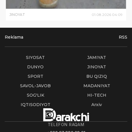
JINOYAT
01
.
08
.
2026
04
:
09
Reklama
RSS
SIYOSAT
JAMIYAT
DUNYO
JINOYAT
SPORT
BU QIZIQ
SAVOL-JAVOB
MADANIYAT
SOG'LIK
HI-TECH
IQTISODIYOT
Arxiv
TELEFON RAQAM