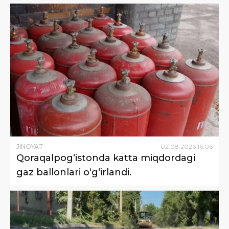
JINOYAT
02
.
08
.
2026
16
:
06
Qoraqalpog‘istonda katta miqdordagi
gaz ballonlari o‘g‘irlandi.