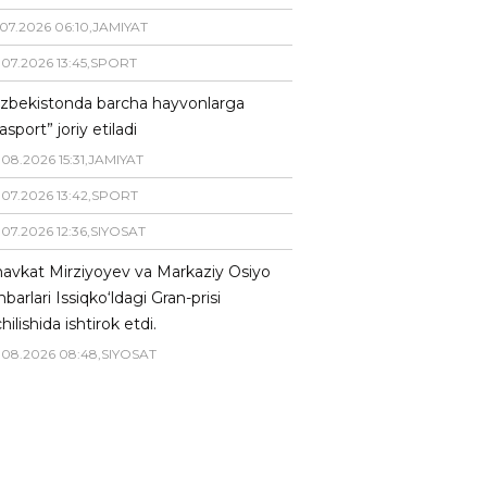
07
.
2026
06
:
10
,
JAMIYAT
.
07
.
2026
13
:
45
,
SPORT
zbekistonda barcha hayvonlarga
asport” joriy etiladi
.
08
.
2026
15
:
31
,
JAMIYAT
.
07
.
2026
13
:
42
,
SPORT
.
07
.
2026
12
:
36
,
SIYOSAT
avkat Mirziyoyev va Markaziy Osiyo
hbarlari Issiqko‘ldagi Gran-prisi
hilishida ishtirok etdi.
.
08
.
2026
08
:
48
,
SIYOSAT