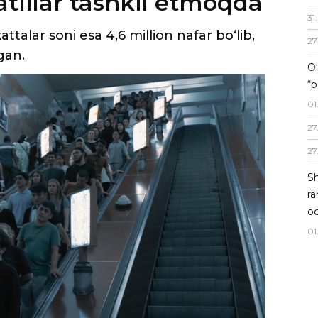
tlilar tashkil etmoqda
31
.
talar soni esa 4,6 million nafar bo‘lib,
27
lgan.
O‘
“p
01
27
27
Sh
ra
oc
01