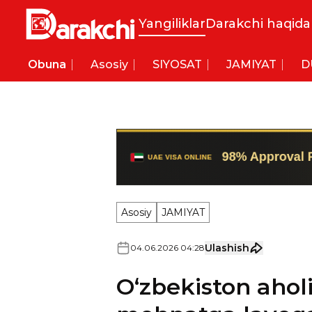
Yangiliklar
Darakchi haqida
Obuna
Asosiy
SIYOSAT
JAMIYAT
D
Asosiy
JAMIYAT
Ulashish
04
.
06
.
2026
04
:
28
O‘zbekiston aholi