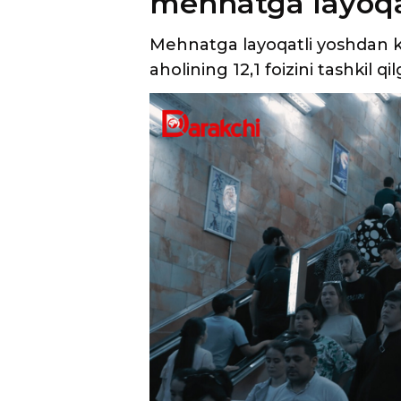
mehnatga layoqa
Mehnatga layoqatli yoshdan kat
aholining 12,1 foizini tashkil qi