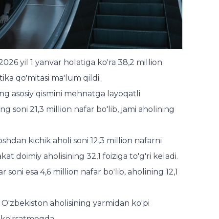
026 yil 1 yanvar holatiga ko'ra 38,2 million
tika qo'mitasi
ma'lum qildi.
ing asosiy qismini mehnatga layoqatli
g soni 21,3 million nafar bo'lib, jami aholining
dan kichik aholi soni 12,3 million nafarni
t doimiy aholisining 32,1 foiziga to'g'ri keladi.
oni esa 4,6 million nafar bo'lib, aholining 12,1
r O'zbekiston aholisining yarmidan ko'pi
 ko'rsatmoqda.