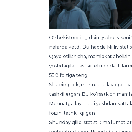
O'zbekistonning doimiy aholisi soni 2
nafarga yetdi. Bu haqda Milliy statis
Qayd etilishicha, mamlakat aholisin
yoshdagilar tashkil etmoqda. Ularnin
55,8 foiziga teng.
Shuningdek, mehnatga layoqatli yosh
tashkil etgan. Bu ko'rsatkich mamlaka
Mehnatga layoqatli yoshdan kattalar s
foizini tashkil qilgan.
Shunday qilib, statistik ma'lumotla
mehnatga layoqatli yoshda ekanini