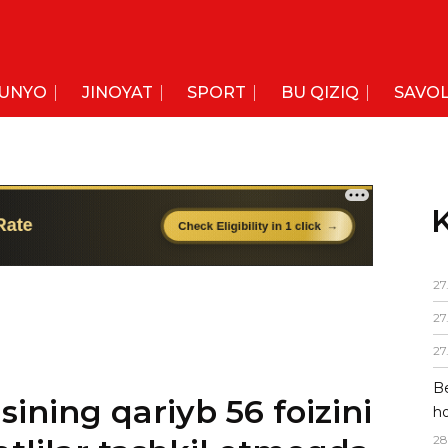
UNYO
JINOYAT
SPORT
BU QIZIQ
SAVOL
K
27
27
27
Be
sining qariyb 56 foizini
ho
28