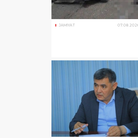
JAMIYAT
07
.
08
.
202