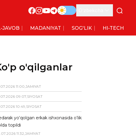
O’zbekcha
-JAVOB
MADANIYAT
SOG'LIK
HI-TECH
o'p o'qilganlar
.
07
.
2026
11
:
00
,
JAMIYAT
.
07
.
2026
09
:
07
,
SIYOSAT
.
07
.
2026
10
:
49
,
SIYOSAT
darak yo‘qolgan erkak ishxonasida o‘lik
lda topildi
.
07
.
2026
11
:
32
,
JAMIYAT