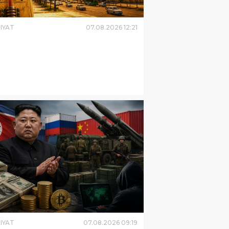
IYAT
07
.
08
.
2026
12
:
21
IYAT
07
.
08
.
2026
09
:
19