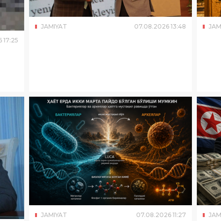
JAMIYAT
07
.
08
.
2026
13
:
48
JAM
6
17
:
25
JAMIYAT
07
.
08
.
2026
11
:
27
JAM