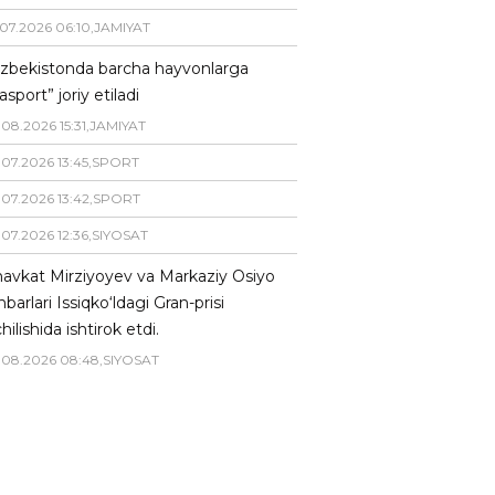
07
.
2026
06
:
10
,
JAMIYAT
zbekistonda barcha hayvonlarga
asport” joriy etiladi
.
08
.
2026
15
:
31
,
JAMIYAT
.
07
.
2026
13
:
45
,
SPORT
.
07
.
2026
13
:
42
,
SPORT
.
07
.
2026
12
:
36
,
SIYOSAT
avkat Mirziyoyev va Markaziy Osiyo
hbarlari Issiqko‘ldagi Gran-prisi
hilishida ishtirok etdi.
.
08
.
2026
08
:
48
,
SIYOSAT