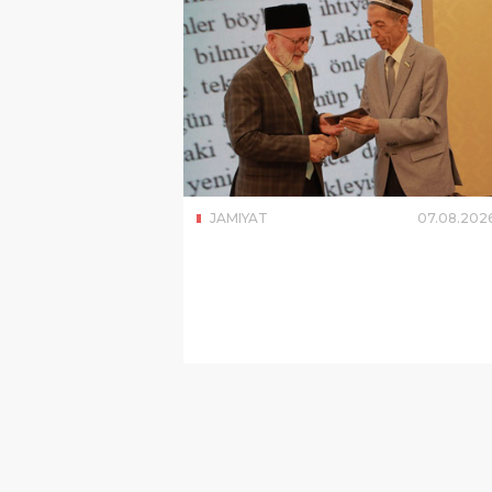
JAMIYAT
07
.
08
.
202