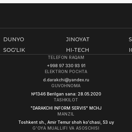
DUNYO
JINOYAT
SOG'LIK
HI-TECH
TELEFON RAQAM
+998 97 330 93 91
ELEKTRON POCHTA
d.darakchi@yandex.ru
GUVOHNOMA
№1346
Berilgan sana
: 28.05.2020
TASHKILOT
"DARAKCHI INFORM SERVIS" MCHJ
MANZIL
Toshkent sh., Amir Temur shoh ko'chasi, 53 uy
G'OYA MUALLIFI VA ASOSCHISI