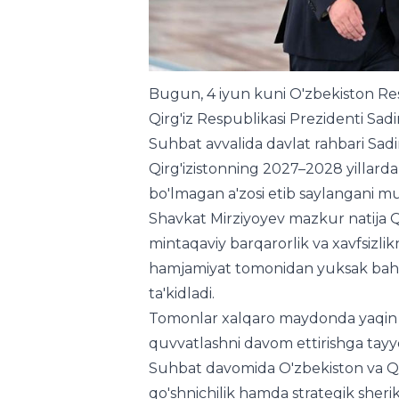
Bugun, 4 iyun kuni O'zbekiston Res
Qirg'iz Respublikasi Prezidenti Sadi
Suhbat avvalida davlat rahbari Sadir
Qirg'izistonning 2027–2028 yillard
bo'lmagan a'zosi etib saylangani m
Shavkat Mirziyoyev mazkur natija Qir
mintaqaviy barqarorlik va xavfsizlik
hamjamiyat tomonidan yuksak bahol
ta'kidladi.
Tomonlar xalqaro maydonda yaqin m
quvvatlashni davom ettirishga tayyor
Suhbat davomida O'zbekiston va Qirg'
qo'shnichilik hamda strategik sherik