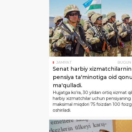
JAMIYAT
BUGUN
Senat harbiy xizmatchilarni
pensiya ta'minotiga oid qon
ma'qulladi.
Hujjatga ko‘ra, 30 yildan ortiq xizmat q
harbiy xizmatchilar uchun pensiyaning
maksimal miqdori 75 foizdan 100 foizg
oshiriladi.