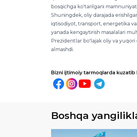
bosqichga ko'tarilgani mamnuniyat b
Shuningdek, oliy darajada erishilgan
iqtisodiyot, transport, energetika
yanada kengaytirish masalalari muh
Prezidentlar bo'lajak oliy va yuqori
almashdi.
Bizni ijtimoiy tarmoqlarda kuzatib
Boshqa yangilikl