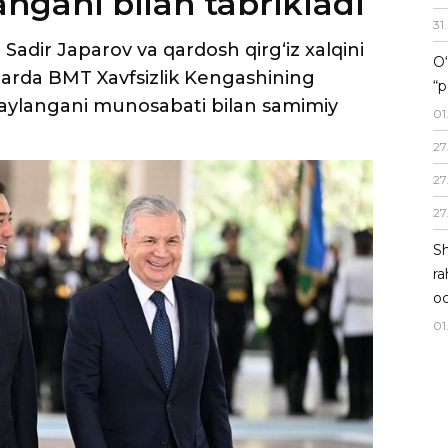
ngani bilan tabrikladi
31
.
 Sadir Japarov va qardosh qirg‘iz xalqini
O‘
llarda BMT Xavfsizlik Kengashining
“p
saylangani munosabati bilan samimiy
01
27
27
27
Sh
ra
oc
01