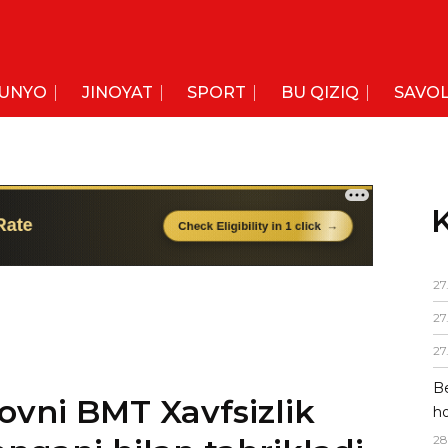
UNYO
JINOYAT
SPORT
BU QIZIQ
SAVOL
K
27
27
27
Be
ovni BMT Xavfsizlik
ho
28