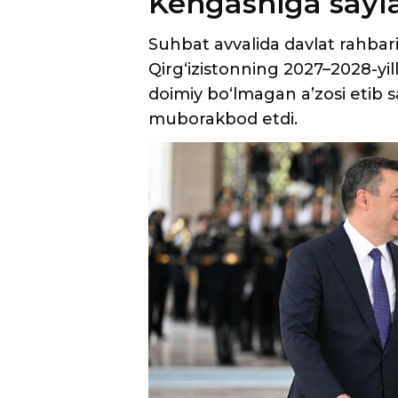
Kengashiga sayla
Suhbat avvalida davlat rahbari
Qirg‘izistonning 2027–2028-yi
doimiy bo‘lmagan a’zosi etib 
muborakbod etdi.