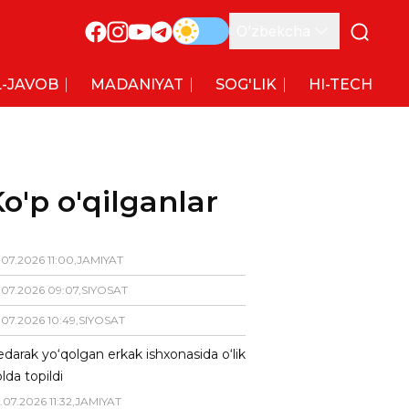
O’zbekcha
-JAVOB
MADANIYAT
SOG'LIK
HI-TECH
o'p o'qilganlar
.
07
.
2026
11
:
00
,
JAMIYAT
.
07
.
2026
09
:
07
,
SIYOSAT
.
07
.
2026
10
:
49
,
SIYOSAT
darak yo‘qolgan erkak ishxonasida o‘lik
lda topildi
.
07
.
2026
11
:
32
,
JAMIYAT