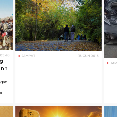
09
:
40
JAMIYAT
BUGUN
06
:
16
ng
JAM
unni
ilgan
a