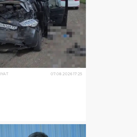
IYAT
07
.
08
.
2026
17
:
25