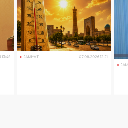
6
13
:
48
JAMIYAT
07
.
08
.
2026
12
:
21
JAM