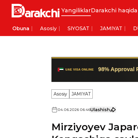
Yangiliklar
Darakchi haqida
Obuna
Asosiy
SIYOSAT
JAMIYAT
D
Asosiy
JAMIYAT
Ulashish
04
.
06
.
2026
06
:
46
Mirziyoyev Japar