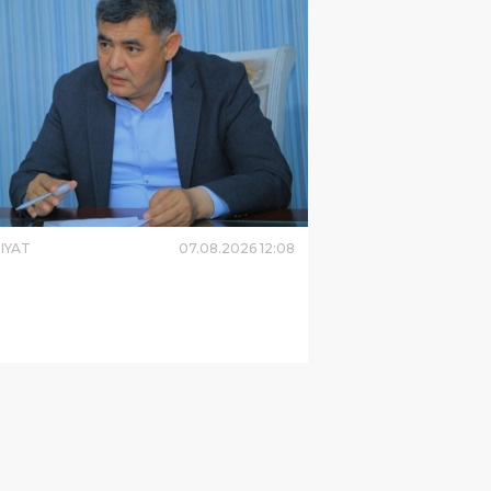
IYAT
07
.
08
.
2026
12
:
08