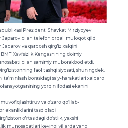
publikasi Prezidenti Shavkat Mirziyoyev
r Japarov bilan telefon orqali muloqot qildi.
 Japarov va qardosh qirg'iz xalqini
a BMT Xavfsizlik Kengashining doimiy
unosabati bilan samimiy muborakbod etdi.
g'izistonning faol tashqi siyosati, shuningdek,
ni ta'minlash borasidagi sa'y-harakatlari xalqaro
anayotganining yorqin ifodasi ekanini
uvofiqlashtiruv va o'zaro qo'llab-
 ekanliklarini tasdiqladi.
iziston o'rtasidagi do'stlik, yaxshi
lik munosabatlari keyingi yillarda yangi