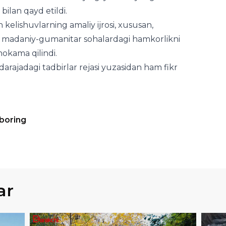
ilan qayd etildi.
 kelishuvlarning amaliy ijrosi, xususan,
 va madaniy-gumanitar sohalardagi hamkorlikni
okama qilindi.
 darajadagi tadbirlar rejasi yuzasidan ham fikr
 boring
ar