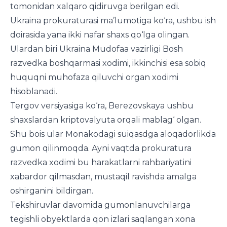
tomonidan xalqaro qidiruvga berilgan edi.
Ukraina prokuraturasi ma’lumotiga ko‘ra, ushbu ish
doirasida yana ikki nafar shaxs qo‘lga olingan.
Ulardan biri Ukraina Mudofaa vazirligi Bosh
razvedka boshqarmasi xodimi, ikkinchisi esa sobiq
huquqni muhofaza qiluvchi organ xodimi
hisoblanadi.
Tergov versiyasiga ko‘ra, Berezovskaya ushbu
shaxslardan kriptovalyuta orqali mablag‘ olgan.
Shu bois ular Monakodagi suiqasdga aloqadorlikda
gumon qilinmoqda. Ayni vaqtda prokuratura
razvedka xodimi bu harakatlarni rahbariyatini
xabardor qilmasdan, mustaqil ravishda amalga
oshirganini bildirgan.
Tekshiruvlar davomida gumonlanuvchilarga
tegishli obyektlarda qon izlari saqlangan xona