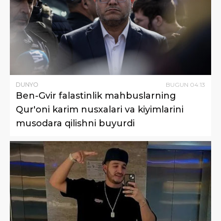
DUNYO
BUGUN
04
:
13
Ben-Gvir falastinlik mahbuslarning
Qur'oni karim nusxalari va kiyimlarini
musodara qilishni buyurdi