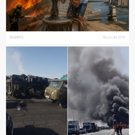
DUNYO
BUGUN
12
:
17