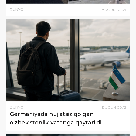
DUNYO
BUGUN
10
:
09
DUNYO
BUGUN
08
:
12
Germaniyada hujjatsiz qolgan
o‘zbekistonlik Vatanga qaytarildi