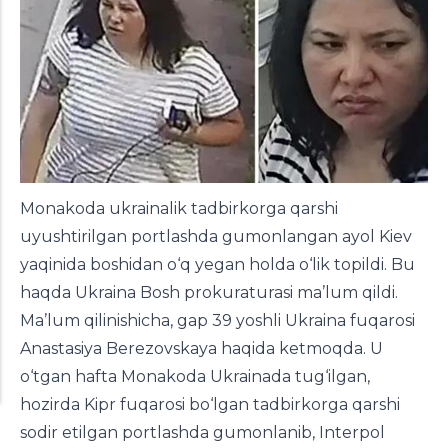
Monakoda ukrainalik tadbirkorga qarshi
uyushtirilgan portlashda gumonlangan ayol Kiev
yaqinida boshidan o‘q yegan holda o‘lik topildi. Bu
haqda Ukraina Bosh prokuraturasi ma’lum qildi.
Ma’lum qilinishicha, gap 39 yoshli Ukraina fuqarosi
Anastasiya Berezovskaya haqida ketmoqda. U
o‘tgan hafta Monakoda Ukrainada tug‘ilgan,
hozirda Kipr fuqarosi bo‘lgan tadbirkorga qarshi
sodir etilgan portlashda gumonlanib, Interpol