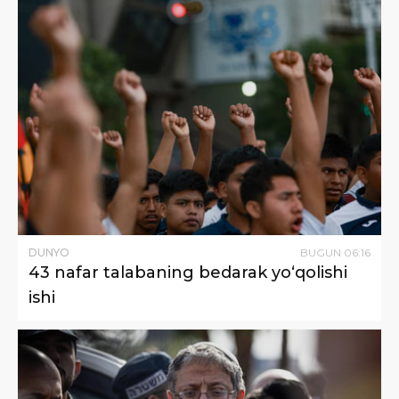
DUNYO
BUGUN
06
:
16
43 nafar talabaning bedarak yo‘qolishi
ishi