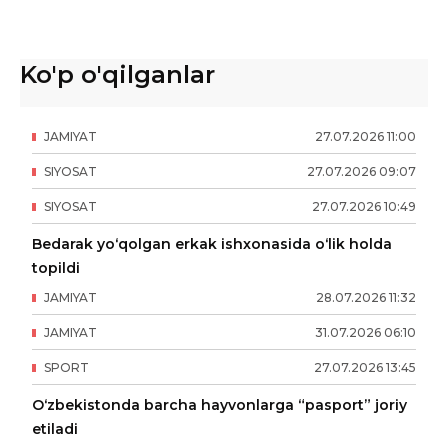
Ko'p o'qilganlar
JAMIYAT
27
.
07
.
2026
11
:
00
SIYOSAT
27
.
07
.
2026
09
:
07
SIYOSAT
27
.
07
.
2026
10
:
49
Bedarak yo‘qolgan erkak ishxonasida o‘lik holda
topildi
JAMIYAT
28
.
07
.
2026
11
:
32
JAMIYAT
31
.
07
.
2026
06
:
10
SPORT
27
.
07
.
2026
13
:
45
O‘zbekistonda barcha hayvonlarga “pasport” joriy
etiladi