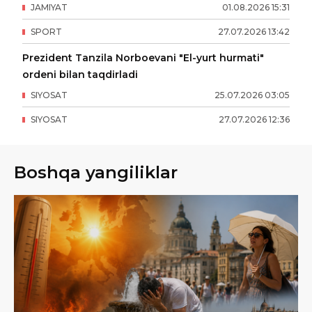
JAMIYAT
01
.
08
.
2026
15
:
31
SPORT
27
.
07
.
2026
13
:
42
Prezident Tanzila Norboevani "El-yurt hurmati"
ordeni bilan taqdirladi
SIYOSAT
25
.
07
.
2026
03
:
05
SIYOSAT
27
.
07
.
2026
12
:
36
Boshqa yangiliklar