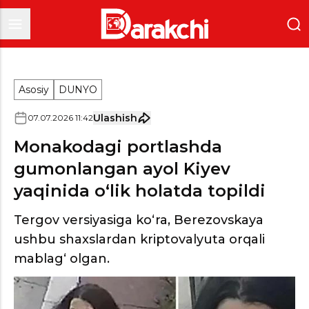
Asosiy
DUNYO
Ulashish
07
.
07
.
2026
11
:
42
Monakodagi portlashda
gumonlangan ayol Kiyev
yaqinida o‘lik holatda topildi
Tergov versiyasiga ko‘ra, Berezovskaya
ushbu shaxslardan kriptovalyuta orqali
mablag‘ olgan.