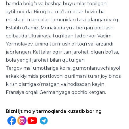
hamda bolg‘a va boshqa buyumlar topilgani
aytilmoqda. Biroq bu ma’lumotlar hozircha
mustaqil manbalar tomonidan tasdiqlangani yo‘q.
Eslatib o‘tamiz, Monakoda yuz bergan portlash
oqibatida Ukrainada tug‘ilgan tadbirkor Vadim
Yermolayev, uning turmush o‘rtog‘i va farzandi
jabrlangan. Kattalar og‘ir tan jarohati olgan bo‘lsa,
bola yengil jarohat bilan qutulgan.
Tergov ma’lumotlariga ko‘ra, gumonlanuvchi ayol
erkak kiyimida portlovchi qurilmani turar joy binosi
kirish qismiga o‘rnatgan va hodisadan keyin
Fransiya orqali Germaniyaga qochib ketgan.
Bizni ijtimoiy tarmoqlarda kuzatib boring