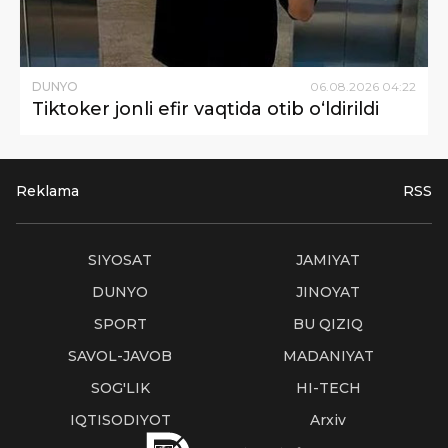
DUNYO
06
.
08
.
2026
04
:
22
Tiktoker jonli efir vaqtida otib o‘ldirildi
Reklama
RSS
SIYOSAT
JAMIYAT
DUNYO
JINOYAT
SPORT
BU QIZIQ
SAVOL-JAVOB
MADANIYAT
SOG'LIK
HI-TECH
IQTISODIYOT
Arxiv