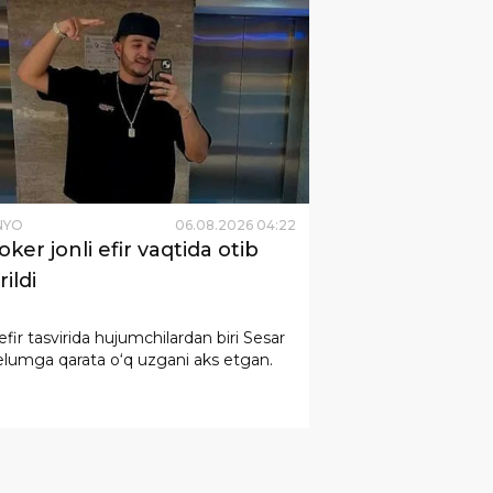
NYO
06
.
08
.
2026
04
:
22
oker jonli efir vaqtida otib
rildi
 efir tasvirida hujumchilardan biri Sesar
lumga qarata o‘q uzgani aks etgan.