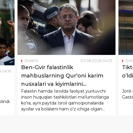
DUNYO
07
.
08
.
2026
04
:
13
DU
Ben-Gvir falastinlik
Tikt
6
06
:
16
mahbuslarning Qur'oni karim
o‘ldi
nusxalari va kiyimlarini
Falastin hamda Isroilda faoliyat yurituvchi
Jonli
musodara qilishni buyurdi
inson huquqlari tashkilotlari ma'lumotlariga
Gaste
lindi.
ko'ra, ayni paytda Isroil qamoqxonalarida
ayollar va bolalarni ham o'z ichiga olgan
taxminan 9,5 ming nafar falastinlik mahbus
saqlanmoqda.