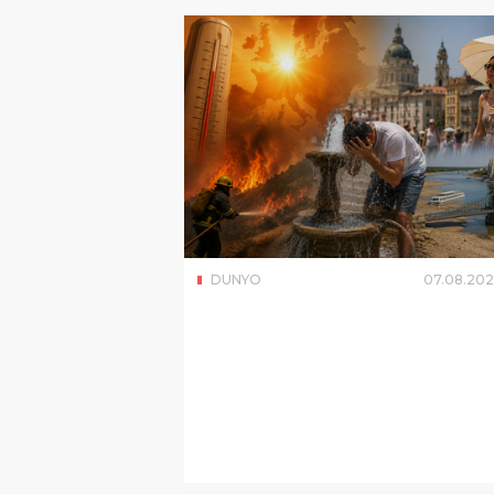
DUNYO
07
.
08
.
202