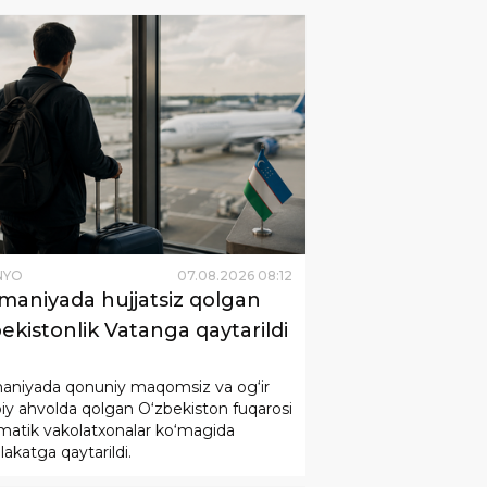
NYO
07
.
08
.
2026
08
:
12
maniyada hujjatsiz qolgan
ekistonlik Vatanga qaytarildi
aniyada qonuniy maqomsiz va og‘ir
oiy ahvolda qolgan O‘zbekiston fuqarosi
matik vakolatxonalar ko‘magida
katga qaytarildi.