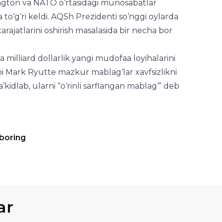
 milliard dollarlik yangi mudofaa loyihalarini
bi Mark Ryutte mazkur mablag‘lar xavfsizlikni
kidlab, ularni “o‘rinli sarflangan mablag‘” deb
 boring
ar