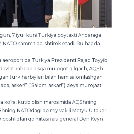
n, 7 iyul kuni Turkiya poytaxti Anqaraga
n NATO sammitida ishtirok etadi. Bu haqda
a aeroportida Turkiya Prezidenti Rajab Toyyib
 davlat rahbari qisqa muloqot qilgach, AQSh
rgan turk harbiylari bilan ham salomlashgan.
aba, asker!” (“Salom, askar!”) deya murojaat
 ko‘ra, kutib olish marosimida AQShning
QShning NATOdagi doimiy vakili Metyu Uitaker
oshliqlari qo‘mitasi raisi general Den Keyn
ngton va NATO o‘rtasidagi munosabatlar
to‘g‘ri keldi. AQSh Prezidenti so‘nggi oylarda
rajatlarini oshirish masalasida bir necha bor