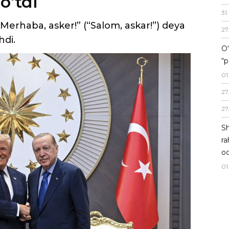
31
.
27
O‘
“p
01
27
27
Sh
ra
oc
01