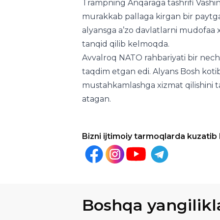
tanqid qilib kelmoqda.
Avvalroq NATO rahbariyati bir necha
taqdim etgan edi. Alyans Bosh koti
mustahkamlashga xizmat qilishini ta’
atagan.
Bizni ijtimoiy tarmoqlarda kuzatib
Boshqa yangilikl