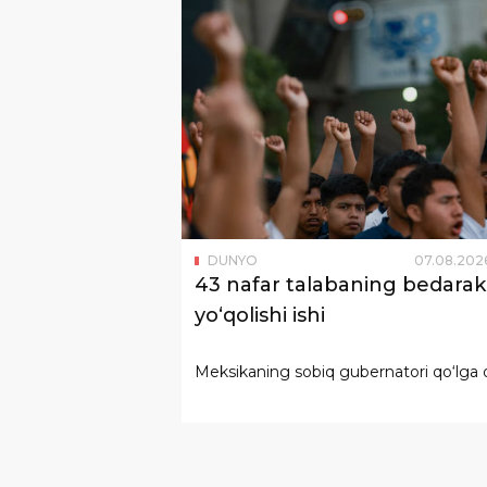
DUNYO
07
.
08
.
202
43 nafar talabaning bedarak
yo‘qolishi ishi
Meksikaning sobiq gubernatori qo‘lga o