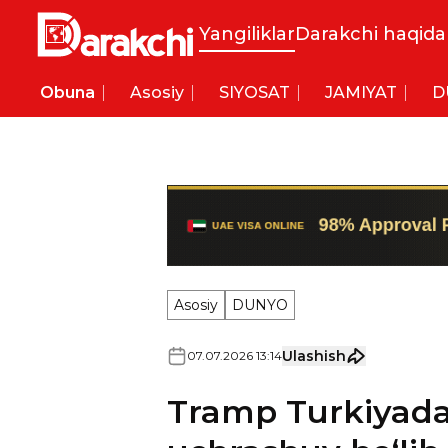
Yangiliklar
Darakchi haqida
Obuna
Asosiy
SIYOSAT
JAMIYAT
D
Asosiy
DUNYO
Ulashish
07
.
07
.
2026
13
:
14
Tramp Turkiyada:
uchrashuv boʻlib 
Tramp harbiylarga turk tilida 
murojaat qilgani e'tiborga tus