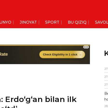
UNYO
JINOYAT
SPORT
BU QIZIQ
SAVOL
K
27
27
 Erdoʻgʻan bilan ilk
27
oʻtdi
Be
ho
“Merhaba, asker!” (“Salom, askar!”) deya
28
hdi.