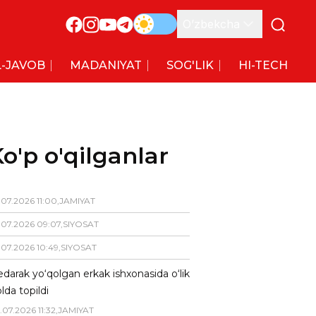
O’zbekcha
-JAVOB
MADANIYAT
SOG'LIK
HI-TECH
o'p o'qilganlar
.
07
.
2026
11
:
00
,
JAMIYAT
.
07
.
2026
09
:
07
,
SIYOSAT
.
07
.
2026
10
:
49
,
SIYOSAT
darak yo‘qolgan erkak ishxonasida o‘lik
lda topildi
.
07
.
2026
11
:
32
,
JAMIYAT