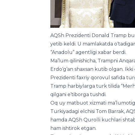
AQSh Prezidenti Donald Tramp bugu
yetib keldi. U mamlakatda o‘tadiga
“Anadolu” agentligi xabar berdi.
Ma’lum qilinishicha, Trampni Anqar
Erdo‘g‘an shaxsan kutib olgan. Ikki
Prezidenti faxriy qorovul safida tu
Tramp harbiylarga turk tilida “Merh
qilgani e’tiborga tushdi.
Oq uy matbuot xizmati ma’lumotiga
Turkiyadagi elchisi Tom Barrak, A
hamda AQSh Qurolli kuchlari shtab b
ham ishtirok etgan.
Trampning Anqaraga tashrifi Vashi
murakkab pallaga kirgan bir paytga 
alyansga a’zo davlatlarni mudofaa xa