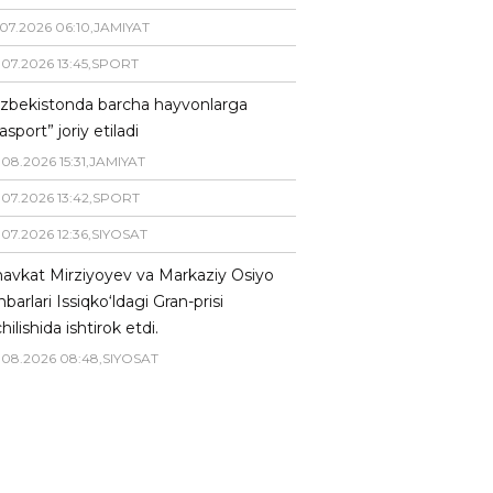
07
.
2026
06
:
10
,
JAMIYAT
.
07
.
2026
13
:
45
,
SPORT
zbekistonda barcha hayvonlarga
asport” joriy etiladi
.
08
.
2026
15
:
31
,
JAMIYAT
.
07
.
2026
13
:
42
,
SPORT
.
07
.
2026
12
:
36
,
SIYOSAT
avkat Mirziyoyev va Markaziy Osiyo
hbarlari Issiqko‘ldagi Gran-prisi
hilishida ishtirok etdi.
.
08
.
2026
08
:
48
,
SIYOSAT