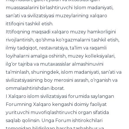
muassasalarini birlashtiruvchi Islom madaniyati,
san’ati va sivilizatsiyasi muzeylarining xalqaro
ittifoqini tashkil etish.
Ittifoqning maqsadi xalqaro muzey hamkorligini
rivojlantirish, qo‘shma ko‘rgazmalarni tashkil etish,
ilmiy tadqiqot, restavratsiya, ta’lim va raqamli
loyihalarni amalga oshirish, muzey kolleksiyalari,
ilg‘or tajriba va mutaxassislar almashinuvini
ta’minlash, shuningdek, islom madaniyati, san’ati va
sivilizatsiyasining boy merosini asrash, o‘rganish va
ommalashtirishdan iborat.
I
Xalqaro islom sivilizatsiyasi forumida saylangan
Forumning Xalqaro kengashi doimiy faoliyat
yurituvchi muvofiqlashtiruvchi organ sifatida
saqlab qolinsin. Unga Forum ishtirokchilari
tomonidan bildirilgan barcha tashabbus va