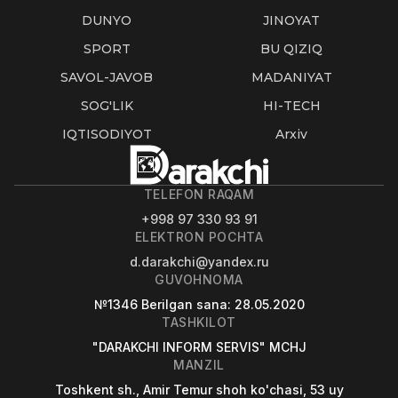
DUNYO
JINOYAT
SPORT
BU QIZIQ
SAVOL-JAVOB
MADANIYAT
SOG'LIK
HI-TECH
IQTISODIYOT
Arxiv
TELEFON RAQAM
+998 97 330 93 91
ELEKTRON POCHTA
d.darakchi@yandex.ru
GUVOHNOMA
№1346
Berilgan sana
: 28.05.2020
TASHKILOT
"DARAKCHI INFORM SERVIS" MCHJ
MANZIL
Toshkent sh., Amir Temur shoh ko'chasi, 53 uy