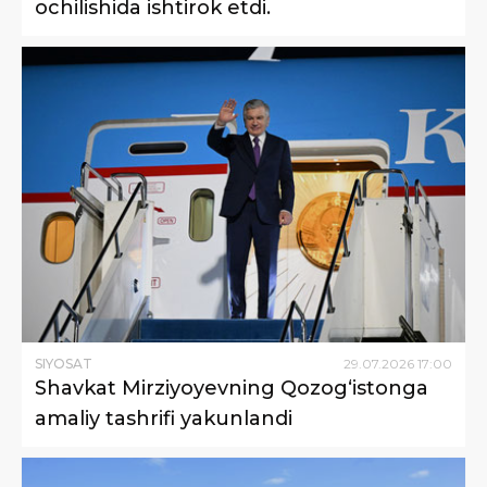
ochilishida ishtirok etdi.
SIYOSAT
29
.
07
.
2026
17
:
00
Shavkat Mirziyoyevning Qozog‘istonga
amaliy tashrifi yakunlandi