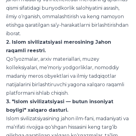
qismi sifatidagi bunyodkorlik salohiyatini asrash,
ilmiy o‘rganish, ommalashtirish va keng namoyon
etishga qaratilgan sa’y-harakatlarni birlashtirishdan
iborat.
2. Islom sivilizatsiyasi merosining Jahon
raqamli reestri.
Qo‘lyozmalar, arxiv materiallari, muzey
kolleksiyalari, me’moriy yodgorliklar, nomoddiy
madaniy meros obyektlari va ilmiy tadqiqotlar
natijalarini birlashtiruvchi yagona xalqaro raqamli
platformani ishlab chiqish.
3. "Islom sivilizatsiyasi — butun insoniyat
boyligi" xalqaro dasturi.
Islom sivilizatsiyasining jahon ilm-fani, madaniyati va
ma’rifati rivojiga qo‘shgan hissasini keng targ‘ib
qilishga qaratilgan xalqaro ko‘rgazmalar, ta’lim