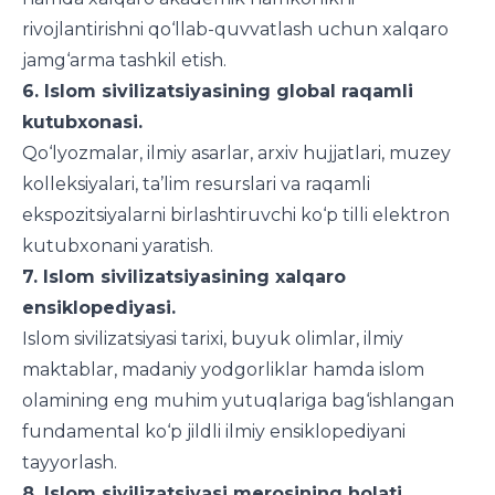
rivojlantirishni qo‘llab-quvvatlash uchun xalqaro
jamg‘arma tashkil etish.
6. Islom sivilizatsiyasining global raqamli
kutubxonasi.
Qo‘lyozmalar, ilmiy asarlar, arxiv hujjatlari, muzey
kolleksiyalari, ta’lim resurslari va raqamli
ekspozitsiyalarni birlashtiruvchi ko‘p tilli elektron
kutubxonani yaratish.
7. Islom sivilizatsiyasining xalqaro
ensiklopediyasi.
Islom sivilizatsiyasi tarixi, buyuk olimlar, ilmiy
maktablar, madaniy yodgorliklar hamda islom
olamining eng muhim yutuqlariga bag‘ishlangan
fundamental ko‘p jildli ilmiy ensiklopediyani
tayyorlash.
8. Islom sivilizatsiyasi merosining holati