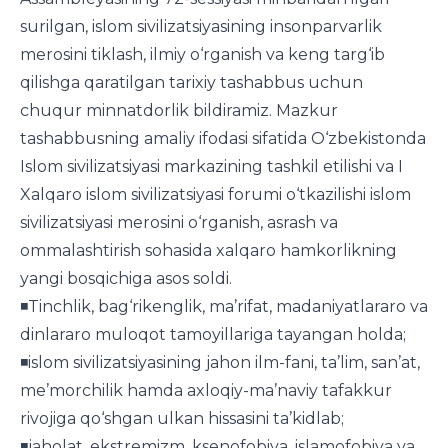
surilgan, islom sivilizatsiyasining insonparvarlik
merosini tiklash, ilmiy o‘rganish va keng targ‘ib
qilishga qaratilgan tarixiy tashabbus uchun
chuqur minnatdorlik bildiramiz. Mazkur
tashabbusning amaliy ifodasi sifatida O‘zbekistonda
Islom sivilizatsiyasi markazining tashkil etilishi va I
Xalqaro islom sivilizatsiyasi forumi o‘tkazilishi islom
sivilizatsiyasi merosini o‘rganish, asrash va
ommalashtirish sohasida xalqaro hamkorlikning
yangi bosqichiga asos soldi.
◾️Tinchlik, bag‘rikenglik, ma’rifat, madaniyatlararo va
dinlararo muloqot tamoyillariga tayangan holda;
◾️islom sivilizatsiyasining jahon ilm-fani, ta’lim, san’at,
me’morchilik hamda axloqiy-ma’naviy tafakkur
rivojiga qo‘shgan ulkan hissasini ta’kidlab;
◾️jaholat, ekstremizm, ksenofobiya, islamofobiya va