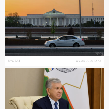
SIYOSAT
04
.
08
.
2026
10
:
43