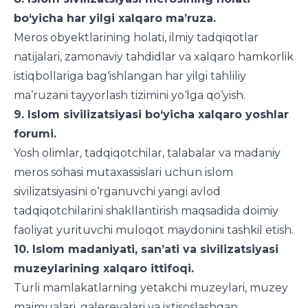
bo‘yicha har yilgi xalqaro ma’ruza.
Meros obyektlarining holati, ilmiy tadqiqotlar
natijalari, zamonaviy tahdidlar va xalqaro hamkorlik
istiqbollariga bag‘ishlangan har yilgi tahliliy
ma’ruzani tayyorlash tizimini yo‘lga qo‘yish.
9. Islom sivilizatsiyasi bo‘yicha xalqaro yoshlar
forumi.
Yosh olimlar, tadqiqotchilar, talabalar va madaniy
meros sohasi mutaxassislari uchun islom
sivilizatsiyasini o‘rganuvchi yangi avlod
tadqiqotchilarini shakllantirish maqsadida doimiy
faoliyat yurituvchi muloqot maydonini tashkil etish.
10. Islom madaniyati, san’ati va sivilizatsiyasi
muzeylarining xalqaro ittifoqi.
Turli mamlakatlarning yetakchi muzeylari, muzey
majmualari, galereyalari va ixtisoslashgan