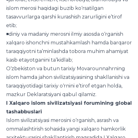
islom merosi haqidagi buzib ko‘rsatilgan
tasavvurlarga qarshi kurashish zarurligini e’tirof
etib;
◾️diniy va madaniy merosni ilmiy asosda o‘rganish
xalqaro ishonchni mustahkamlash hamda barqaror
taraqqiyotni ta’minlashda tobora muhim ahamiyat
kasb etayotganini ta’kidlab;
O‘zbekiston va butun tarixiy Movarounnahrning
islom hamda jahon sivilizatsiyasining shakllanishi va
taraqqiyotidagi tarixiy o‘rnini e’tirof etgan holda,
mazkur Deklaratsiyani qabul qilamiz.
I
Xalqaro islom sivilizatsiyasi forumining global
tashabbuslari
Islom sivilizatsiyasi merosini o‘rganish, asrash va
ommalashtirish sohasida yangi xalqaro hamkorlik
arxitekturasini shakllantirish maqsadida I Xalqaro