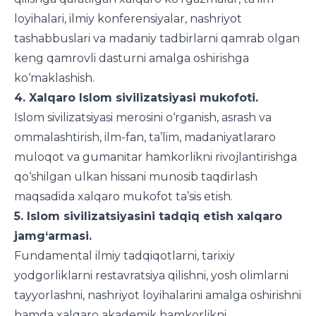
loyihalari, ilmiy konferensiyalar, nashriyot
tashabbuslari va madaniy tadbirlarni qamrab olgan
keng qamrovli dasturni amalga oshirishga
ko‘maklashish.
4. Xalqaro Islom sivilizatsiyasi mukofoti.
Islom sivilizatsiyasi merosini o‘rganish, asrash va
ommalashtirish, ilm-fan, ta’lim, madaniyatlararo
muloqot va gumanitar hamkorlikni rivojlantirishga
qo‘shilgan ulkan hissani munosib taqdirlash
maqsadida xalqaro mukofot ta’sis etish.
5. Islom sivilizatsiyasini tadqiq etish xalqaro
jamg‘armasi.
Fundamental ilmiy tadqiqotlarni, tarixiy
yodgorliklarni restavratsiya qilishni, yosh olimlarni
tayyorlashni, nashriyot loyihalarini amalga oshirishni
hamda xalqaro akademik hamkorlikni