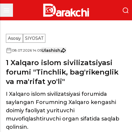
Asosiy
SIYOSAT
Ulashish
08
.
07
.
2026
14
:
05
1 Xalqaro islom sivilizatsiyasi
forumi "Tinchlik, bag'rikenglik
va ma'rifat yo'li"
I Xalqaro islom sivilizatsiyasi forumida
saylangan Forumning Xalqaro kengashi
doimiy faoliyat yurituvchi
muvofiqlashtiruvchi organ sifatida saqlab
qolinsin.