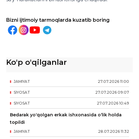
Bizni ijtimoiy tarmoqlarda kuzatib boring
Ko'p o'qilganlar
JAMIYAT
27
.
07
.
2026
11
:
00
SIYOSAT
27
.
07
.
2026
09
:
07
SIYOSAT
27
.
07
.
2026
10
:
49
Bedarak yo‘qolgan erkak ishxonasida o‘lik holda
topildi
JAMIYAT
28
.
07
.
2026
11
:
32