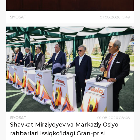
SIYOSAT
01
.
08
.
2026
15
:
49
SIYOSAT
01
.
08
.
2026
08
:
48
Shavkat Mirziyoyev va Markaziy Osiyo
rahbarlari Issiqko‘ldagi Gran-prisi