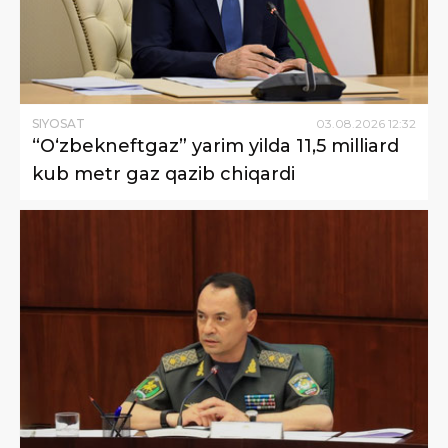
SIYOSAT
03
.
08
.
2026
12
:
32
“Oʻzbekneftgaz” yarim yilda 11,5 milliard
kub metr gaz qazib chiqardi