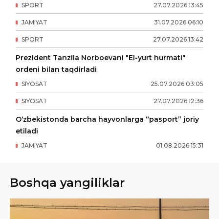
SPORT
27
.
07
.
2026
13
:
45
JAMIYAT
31
.
07
.
2026
06
:
10
SPORT
27
.
07
.
2026
13
:
42
Prezident Tanzila Norboevani "El-yurt hurmati"
ordeni bilan taqdirladi
SIYOSAT
25
.
07
.
2026
03
:
05
SIYOSAT
27
.
07
.
2026
12
:
36
O‘zbekistonda barcha hayvonlarga “pasport” joriy
etiladi
JAMIYAT
01
.
08
.
2026
15
:
31
Boshqa yangiliklar