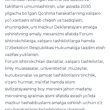
takliflarni umumlashtirish, ular asosida 2030
yilgacha bo‘lgan Qo‘shma harakatlarning xalqaro
yo‘l xaritasini ishlab chiqish va tasdiqlash,
shuningdek, uni mazkur Deklaratsiyani amalga
oshirishning amaliy mexanizmi sifatida Forum
ishtirokchilariga, xalqaro tashkilotlarga hamda
O‘zbekiston Respublikasi Hukumatiga taqdim etish
vazifasi yuklansin.
Forum ishtirokchilari davlatlar, xalqaro tashkilotlar,
ilmiy muassasalar, universitetlar, muzeylar,
kutubxonalar va jamoat tashkilotlarini tinchlik,
o‘zaro hurmat, ma’rifat hamda islom
sivilizatsiyasining boy merosini jahon madaniy
merosining ajralmas qismi sifatida asrash yo‘lida
mazkur tashabbuslarni amalga oshirish uchun o‘z
sa’y-harakatlarini birlashtirishga chaqiradi
.