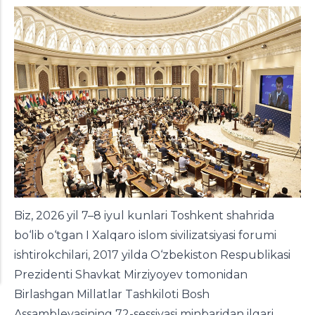
Biz, 2026 yil 7–8 iyul kunlari Toshkent shahrida
bo‘lib o‘tgan I Xalqaro islom sivilizatsiyasi forumi
ishtirokchilari, 2017 yilda O‘zbekiston Respublikasi
Prezidenti Shavkat Mirziyoyev tomonidan
Birlashgan Millatlar Tashkiloti Bosh
Assambleyasining 72-sessiyasi minbaridan ilgari