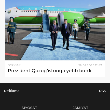
SIYOSAT
29
.
07
.
2026
12
:
43
Prezident Qozog‘istonga yetib bordi
Reklama
RSS
SIYOSAT
JAMIYAT