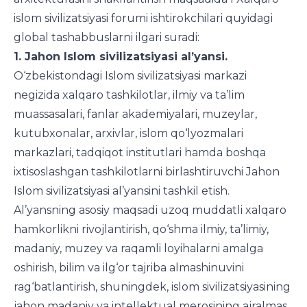
islom sivilizatsiyasi forumi ishtirokchilari quyidagi
global tashabbuslarni ilgari suradi:
1. Jahon Islom sivilizatsiyasi al’yansi.
O‘zbekistondagi Islom sivilizatsiyasi markazi
negizida xalqaro tashkilotlar, ilmiy va ta’lim
muassasalari, fanlar akademiyalari, muzeylar,
kutubxonalar, arxivlar, islom qo‘lyozmalari
markazlari, tadqiqot institutlari hamda boshqa
ixtisoslashgan tashkilotlarni birlashtiruvchi Jahon
Islom sivilizatsiyasi al’yansini tashkil etish.
Al’yansning asosiy maqsadi uzoq muddatli xalqaro
hamkorlikni rivojlantirish, qo‘shma ilmiy, ta’limiy,
madaniy, muzey va raqamli loyihalarni amalga
oshirish, bilim va ilg‘or tajriba almashinuvini
rag‘batlantirish, shuningdek, islom sivilizatsiyasining
jahon madaniy va intellektual merosining ajralmas