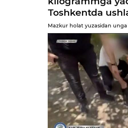
kilogrammga yaq
Toshkentda ushl
Mazkur holat yuzasidan unga ni