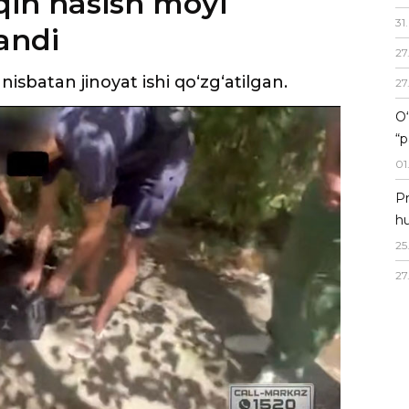
in hasish moyi
31
.
andi
27
sbatan jinoyat ishi qo‘zg‘atilgan.
27
O‘
“p
01
Pr
hu
25
27