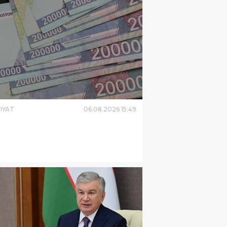
IYAT
06
.
08
.
2026
15
:
49