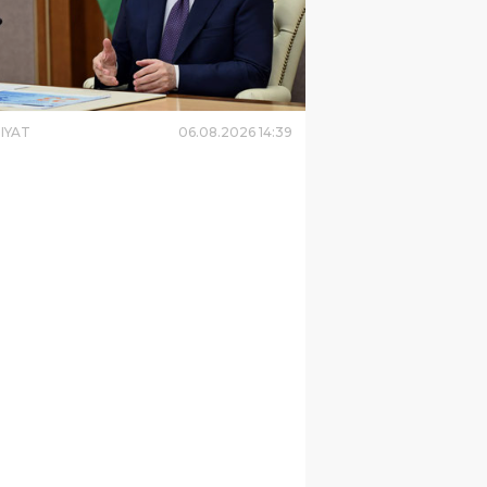
IYAT
06
.
08
.
2026
14
:
39