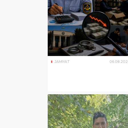
JAMIYAT
06
.
08
.
202