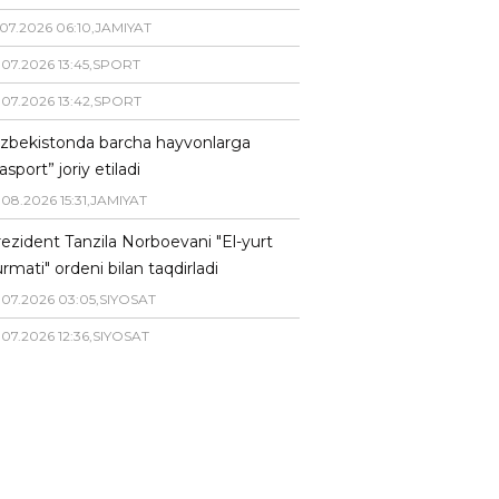
07
.
2026
06
:
10
,
JAMIYAT
.
07
.
2026
13
:
45
,
SPORT
.
07
.
2026
13
:
42
,
SPORT
zbekistonda barcha hayvonlarga
asport” joriy etiladi
.
08
.
2026
15
:
31
,
JAMIYAT
ezident Tanzila Norboevani "El-yurt
rmati" ordeni bilan taqdirladi
.
07
.
2026
03
:
05
,
SIYOSAT
.
07
.
2026
12
:
36
,
SIYOSAT