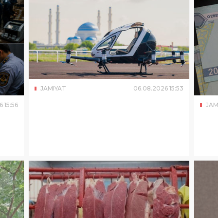
JAMIYAT
06
.
08
.
2026
15
:
53
6
15
:
56
JAM