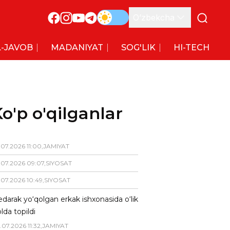
O’zbekcha
-JAVOB
MADANIYAT
SOG'LIK
HI-TECH
o'p o'qilganlar
.
07
.
2026
11
:
00
,
JAMIYAT
.
07
.
2026
09
:
07
,
SIYOSAT
.
07
.
2026
10
:
49
,
SIYOSAT
darak yo‘qolgan erkak ishxonasida o‘lik
lda topildi
.
07
.
2026
11
:
32
,
JAMIYAT