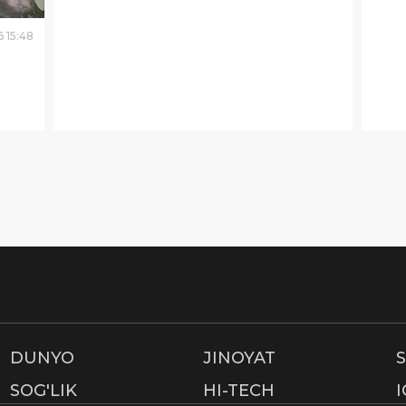
6
15
:
48
DUNYO
JINOYAT
SOG'LIK
HI-TECH