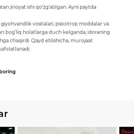
n jinoyat ishi qo‘zg‘atilgan. Ayni paytda
i giyohvandlik vositalari, psixotrop moddalar va
n bog‘liq holatlarga duch kelganda, idoraning
hga chaqirdi. Qayd etilishicha, murojaat
kafolatlanadi.
 boring
ar