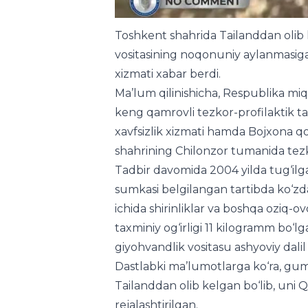
Toshkent shahrida Tailanddan olib 
vositasining noqonuniy aylanmasiga 
xizmati xabar berdi.
Ma’lum qilinishicha, Respublika miq
keng qamrovli tezkor-profilaktik tad
xavfsizlik xizmati hamda Bojxona q
shahrining Chilonzor tumanida tezk
Tadbir davomida 2004 yilda tug‘ilg
sumkasi belgilangan tartibda ko‘zd
ichida shirinliklar va boshqa oziq-ov
taxminiy og‘irligi 11 kilogramm bo‘l
giyohvandlik vositasu ashyoviy dalil 
Dastlabki ma’lumotlarga ko‘ra, g
Tailanddan olib kelgan bo‘lib, uni 
rejalashtirilgan.