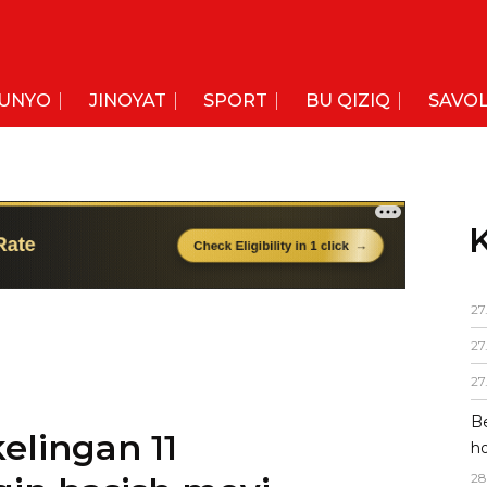
UNYO
JINOYAT
SPORT
BU QIZIQ
SAVOL
K
27
27
27
Be
elingan 11
ho
28