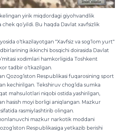
kelingan yirik miqdordagi giyohvandlik
chek qo‘yildi. Bu haqda Davlat xavfsizlik
yosida o‘tkazilayotgan "Xavfsiz va sog‘lom yurt"
birlarining ikkinchi bosqichi doirasida Davlat
o‘mitasi xodimlari hamkorligida Toshkent
or tadbir o‘tkazilgan.
an Qozog‘iston Respublikasi fuqarosining sport
an kechirilgan. Tekshiruv chog‘ida sumka
qat mahsulotlari niqobi ostida yashirilgan,
gan hasish moyi borligi aniqlangan. Mazkur
sifatida rasmiylashtirib olingan.
umonlanuvchi mazkur narkotik moddani
Qozog‘iston Respublikasiga yetkazib berishi