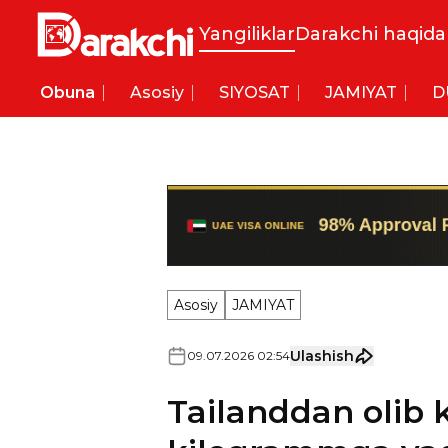
Yangiliklar
Darakchi haqida
Obuna
Asosiy
SIYOSAT
JAMIYAT
D
Asosiy
JAMIYAT
Ulashish
09
.
07
.
2026
02
:
54
Tailanddan olib k