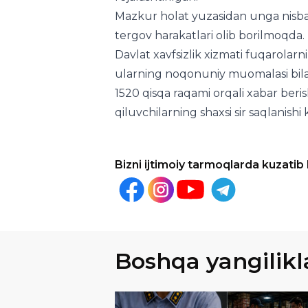
Mazkur holat yuzasidan unga nisbata
tergov harakatlari olib borilmoqda.
Davlat xavfsizlik xizmati fuqarolarn
ularning noqonuniy muomalasi bila
1520 qisqa raqami orqali xabar beris
qiluvchilarning shaxsi sir saqlanishi 
Bizni ijtimoiy tarmoqlarda kuzatib
Boshqa yangilikl