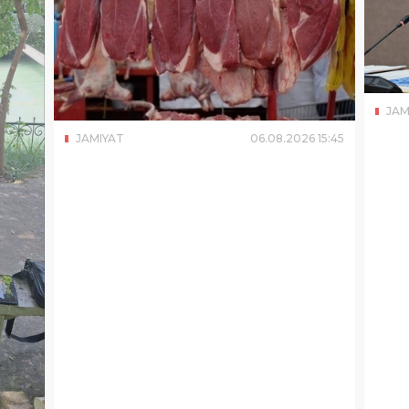
JAM
JAMIYAT
06
.
08
.
2026
15
:
45