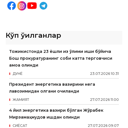
Кўп ўқилганлар
Тожикистонда 23 ёшли қиз ўлими иши бўйича
Бош прокуратуранинг собиқ катта терговчиси
қамоққа олинди
ДУНË
23
.
07
.
2026
10
:
31
Президент энергетика вазирини нега
лавозимидан олгани очиқланди
ЖАМИЯТ
27
.
07
.
2026
11
:
00
4 йил энергетика вазири бўлган Жўрабек
Мирзамаҳмудов ишдан олинди
СИËСАТ
27
.
07
.
2026
09
:
07