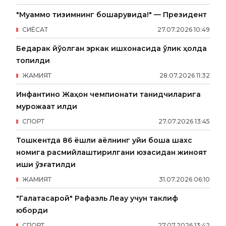
"Муаммо тизимнинг бошқарувида!" — Президент
СИËСАТ
27
.
07
.
2026
10
:
49
Бедарак йўқолган эркак ишхонасида ўлик ҳолда
топилди
ЖАМИЯТ
28
.
07
.
2026
11
:
32
Инфантино Жаҳон чемпионати танқидчиларига
мурожаат қилди
СПОРТ
27
.
07
.
2026
13
:
45
Тошкентда 86 ёшли аёлнинг уйи бошқа шахс
номига расмийлаштирилгани юзасидан жиноят
иши қўзғатилди
ЖАМИЯТ
31
.
07
.
2026
06
:
10
"Галатасарой" Рафаэль Леау учун таклиф
юборди
СПОРТ
27
.
07
.
2026
13
:
42