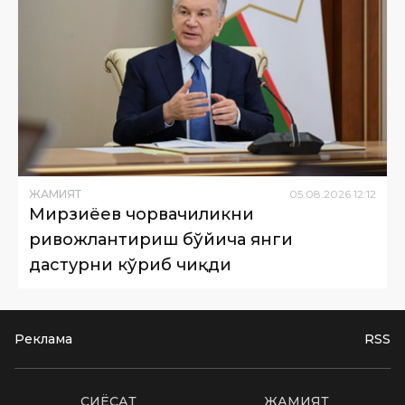
ЖАМИЯТ
05
.
08
.
2026
12
:
12
Мирзиёев чорвачиликни
ривожлантириш бўйича янги
дастурни кўриб чиқди
Реклама
RSS
СИËСАТ
ЖАМИЯТ