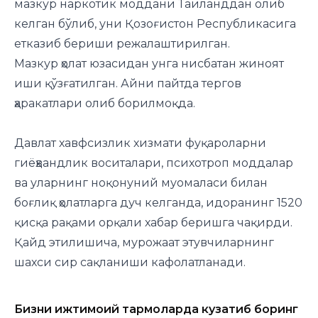
мазкур наркотик моддани Таиланддан олиб
келган бўлиб, уни Қозоғистон Республикасига
етказиб бериши режалаштирилган.
Мазкур ҳолат юзасидан унга нисбатан жиноят
иши қўзғатилган. Айни пайтда тергов
ҳаракатлари олиб борилмоқда.
Давлат хавфсизлик хизмати фуқароларни
гиёҳвандлик воситалари, психотроп моддалар
ва уларнинг ноқонуний муомаласи билан
боғлиқ ҳолатларга дуч келганда, идоранинг 1520
қисқа рақами орқали хабар беришга чақирди.
Қайд этилишича, мурожаат этувчиларнинг
шахси сир сақланиши кафолатланади.
Бизни ижтимоий тармоқларда кузатиб боринг