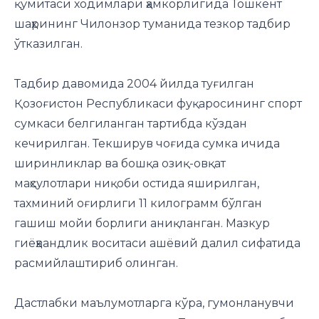
қўмитаси ходимлари ҳамкорлигида Тошкент
шаҳрининг Чилонзор туманида тезкор тадбир
ўтказилган.
Тадбир давомида 2004 йилда туғилган
Қозоғистон Республикаси фуқаросининг спорт
сумкаси белгиланган тартибда кўздан
кечирилган. Текширув чоғида сумка ичида
ширинликлар ва бошқа озиқ-овқат
маҳсулотлари ниқоби остида яширилган,
тахминий оғирлиги 11 килограмм бўлган
гашиш мойи борлиги аниқланган. Мазкур
гиёҳвандлик воситаси ашёвий далил сифатида
расмийлаштириб олинган.
Дастлабки маълумотларга кўра, гумонланувчи