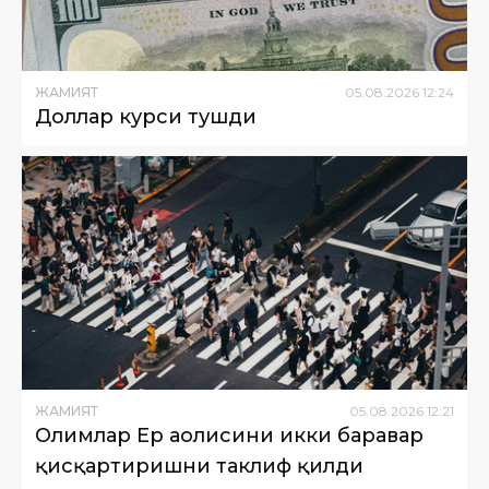
ЖАМИЯТ
05
.
08
.
2026
12
:
24
Доллар курси тушди
ЖАМИЯТ
05
.
08
.
2026
12
:
21
Олимлар Ер аҳолисини икки баравар
қисқартиришни таклиф қилди