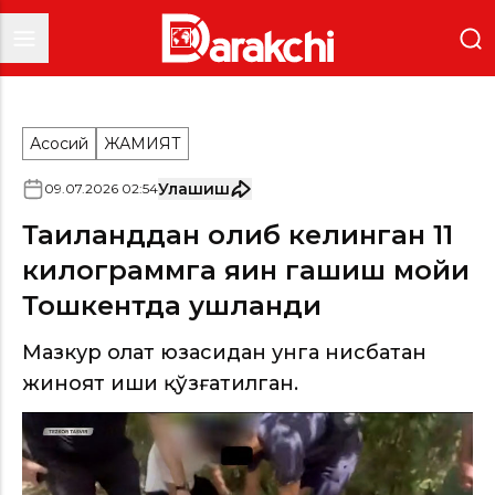
Асосий
ЖАМИЯТ
Улашиш
09
.
07
.
2026
02
:
54
Таиланддан олиб келинган 11
килограммга яқин гашиш мойи
Тошкентда ушланди
Мазкур ҳолат юзасидан унга нисбатан
жиноят иши қўзғатилган.