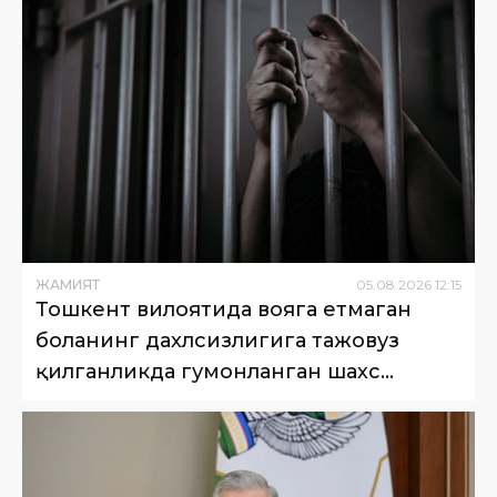
ЖАМИЯТ
05
.
08
.
2026
12
:
15
Тошкент вилоятида вояга етмаган
боланинг дахлсизлигига тажовуз
қилганликда гумонланган шахс
қамоққа олинди