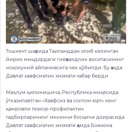
Тошкент шаҳрида Таиланддан олиб келинган
йирик миқдордаги гиёҳвандлик воситасининг
ноқонуний айланмасига чек қўйилди. Бу ҳақда
Давлат хавфсизлик хизмати хабар берди.
Маълум қилинишича, Республика миқёсида
ўтказилаётган «Хавфсиз ва соғлом юрт» кенг
қамровли тезкор-профилактик
тадбирларининг иккинчи босқичи доирасида
Давлат хавфсизлик хизмати ҳамда Божхона