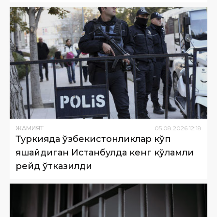
ЖАМИЯТ
05
.
08
.
2026
12
:
18
Туркияда ўзбекистонликлар кўп
яшайдиган Истанбулда кенг кўламли
рейд ўтказилди