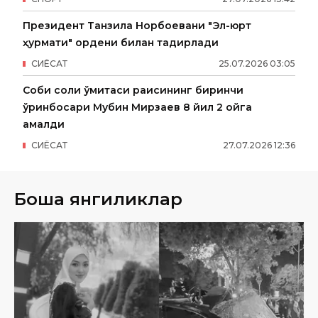
Президент Танзила Норбоевани "Эл-юрт
ҳурмати" ордени билан тақдирлади
СИËСАТ
25
.
07
.
2026
03
:
05
Собиқ солиқ қўмитаси раисининг биринчи
ўринбосари Мубин Мирзаев 8 йил 2 ойга
қамалди
СИËСАТ
27
.
07
.
2026
12
:
36
Бошқа янгиликлар