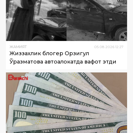
ЖАМИЯТ
05
.
08
.
2026
12
:
27
Жиззахлик блогер Орзигул
Ўразматова автоҳалокатда вафот этди