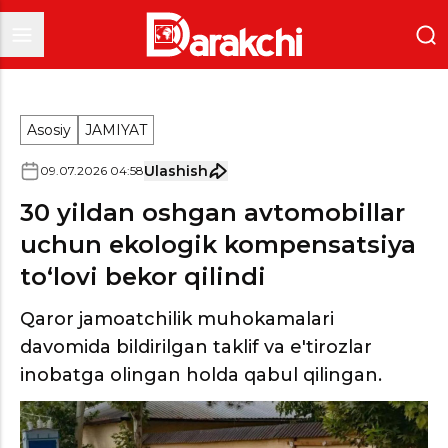
Asosiy
JAMIYAT
Ulashish
09
.
07
.
2026
04
:
58
30 yildan oshgan avtomobillar
uchun ekologik kompensatsiya
to‘lovi bekor qilindi
Qaror jamoatchilik muhokamalari
davomida bildirilgan taklif va e'tirozlar
inobatga olingan holda qabul qilingan.