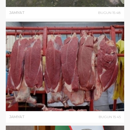
JAMIYAT
BUGUN
15
:
48
JAMIYAT
BUGUN
15
:
45