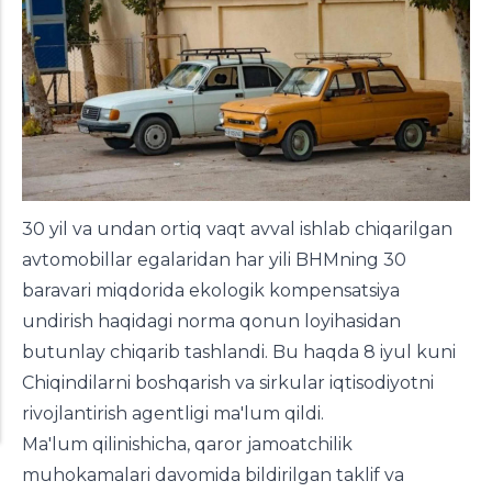
30 yil va undan ortiq vaqt avval ishlab chiqarilgan
avtomobillar egalaridan har yili BHMning 30
baravari miqdorida ekologik kompensatsiya
undirish haqidagi norma qonun loyihasidan
butunlay chiqarib tashlandi. Bu haqda 8 iyul kuni
Chiqindilarni boshqarish va sirkular iqtisodiyotni
rivojlantirish agentligi ma'lum qildi.
Ma'lum qilinishicha, qaror jamoatchilik
muhokamalari davomida bildirilgan taklif va