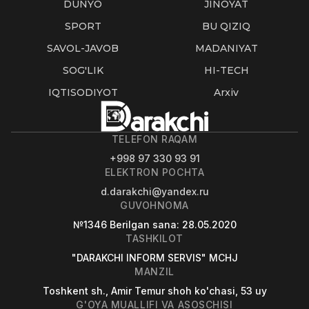
DUNYO
JINOYAT
SPORT
BU QIZIQ
SAVOL-JAVOB
MADANIYAT
SOG'LIK
HI-TECH
IQTISODIYOT
Arxiv
TELEFON RAQAM
+998 97 330 93 91
ELEKTRON POCHTA
d.darakchi@yandex.ru
GUVOHNOMA
№1346
Berilgan sana
: 28.05.2020
TASHKILOT
"DARAKCHI INFORM SERVIS" MCHJ
MANZIL
Toshkent sh., Amir Temur shoh ko'chasi, 53 uy
G'OYA MUALLIFI VA ASOSCHISI