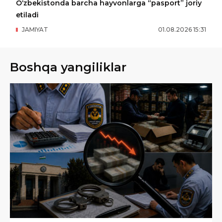
O‘zbekistonda barcha hayvonlarga “pasport” joriy
etiladi
JAMIYAT
01
.
08
.
2026
15
:
31
Boshqa yangiliklar