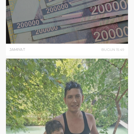
JAMIYAT
BUGUN
15
:
49