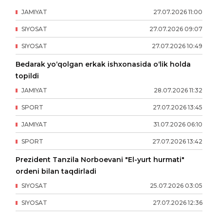
JAMIYAT
27
.
07
.
2026
11
:
00
SIYOSAT
27
.
07
.
2026
09
:
07
SIYOSAT
27
.
07
.
2026
10
:
49
Bedarak yo‘qolgan erkak ishxonasida o‘lik holda
topildi
JAMIYAT
28
.
07
.
2026
11
:
32
SPORT
27
.
07
.
2026
13
:
45
JAMIYAT
31
.
07
.
2026
06
:
10
SPORT
27
.
07
.
2026
13
:
42
Prezident Tanzila Norboevani "El-yurt hurmati"
ordeni bilan taqdirladi
SIYOSAT
25
.
07
.
2026
03
:
05
SIYOSAT
27
.
07
.
2026
12
:
36