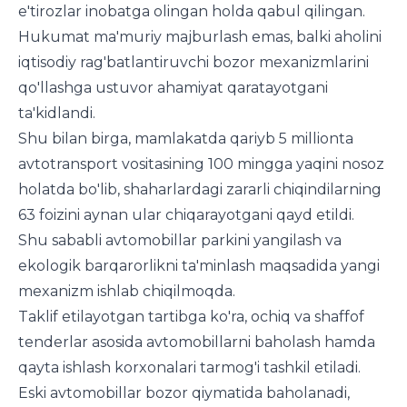
e'tirozlar inobatga olingan holda qabul qilingan.
Hukumat ma'muriy majburlash emas, balki aholini
iqtisodiy rag'batlantiruvchi bozor mexanizmlarini
qo'llashga ustuvor ahamiyat qaratayotgani
ta'kidlandi.
Shu bilan birga, mamlakatda qariyb 5 millionta
avtotransport vositasining 100 mingga yaqini nosoz
holatda bo'lib, shaharlardagi zararli chiqindilarning
63 foizini aynan ular chiqarayotgani qayd etildi.
Shu sababli avtomobillar parkini yangilash va
ekologik barqarorlikni ta'minlash maqsadida yangi
mexanizm ishlab chiqilmoqda.
Taklif etilayotgan tartibga ko'ra, ochiq va shaffof
tenderlar asosida avtomobillarni baholash hamda
qayta ishlash korxonalari tarmog'i tashkil etiladi.
Eski avtomobillar bozor qiymatida baholanadi,