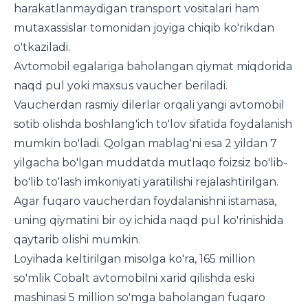
harakatlanmaydigan transport vositalari ham
mutaxassislar tomonidan joyiga chiqib ko'rikdan
o'tkaziladi.
Avtomobil egalariga baholangan qiymat miqdorida
naqd pul yoki maxsus vaucher beriladi.
Vaucherdan rasmiy dilerlar orqali yangi avtomobil
sotib olishda boshlang'ich to'lov sifatida foydalanish
mumkin bo'ladi. Qolgan mablag'ni esa 2 yildan 7
yilgacha bo'lgan muddatda mutlaqo foizsiz bo'lib-
bo'lib to'lash imkoniyati yaratilishi rejalashtirilgan.
Agar fuqaro vaucherdan foydalanishni istamasa,
uning qiymatini bir oy ichida naqd pul ko'rinishida
qaytarib olishi mumkin.
Loyihada keltirilgan misolga ko'ra, 165 million
so'mlik Cobalt avtomobilni xarid qilishda eski
mashinasi 5 million so'mga baholangan fuqaro