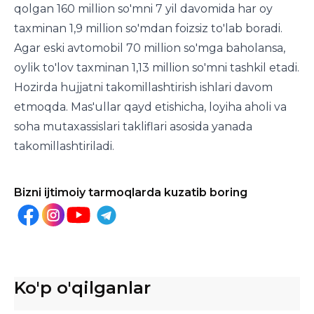
qolgan 160 million so'mni 7 yil davomida har oy
taxminan 1,9 million so'mdan foizsiz to'lab boradi.
Agar eski avtomobil 70 million so'mga baholansa,
oylik to'lov taxminan 1,13 million so'mni tashkil etadi.
Hozirda hujjatni takomillashtirish ishlari davom
etmoqda. Mas'ullar qayd etishicha, loyiha aholi va
soha mutaxassislari takliflari asosida yanada
takomillashtiriladi.
Bizni ijtimoiy tarmoqlarda kuzatib boring
Ko'p o'qilganlar