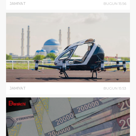
JAMIYAT
BUGUN
15
:
56
JAMIYAT
BUGUN
15
:
53