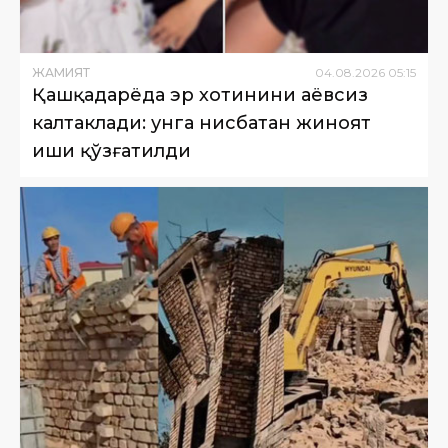
ЖАМИЯТ
04
.
08
.
2026
05
:
15
Қашқадарёда эр хотинини аёвсиз
калтаклади: унга нисбатан жиноят
иши қўзғатилди