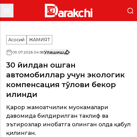
Асосий
ЖАМИЯТ
Улашиш
09
.
07
.
2026
04
:
58
30 йилдан ошган
автомобиллар учун экологик
компенсация тўлови бекор
қилинди
Қарор жамоатчилик муҳокамалари
давомида билдирилган таклиф ва
эътирозлар инобатга олинган ҳолда қабул
қилинган.