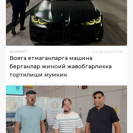
ЖАМИЯТ
04
.
08
.
2026
07
:
53
Вояга етмаганларга машина
берганлар жиноий жавобгарликка
тортилиши мумкин