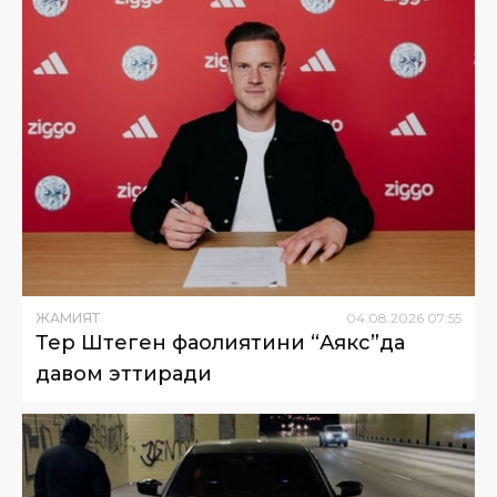
ЖАМИЯТ
04
.
08
.
2026
07
:
55
Тер Штеген фаолиятини “Аякс”да
давом эттиради