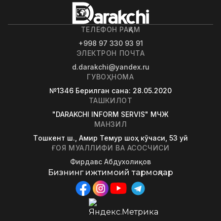
ТЕЛЕФОН РАҚАМ
+998 97 330 93 91
ЭЛЕКТРОН ПОЧТА
d.darakchi@yandex.ru
ГУВОҲНОМА
№1346
Берилган сана
: 28.05.2020
ТАШКИЛОТ
"DARAKCHI INFORM SERVIS" МЧЖ
МАНЗИЛ
Tошкент ш., Амир Темур шоҳ кўчаси, 53 уй
ҒОЯ МУАЛЛИФИ ВА АСОСЧИСИ
Фирдавс Абдухолиқов
Бизнинг ижтимоий тармоқлар