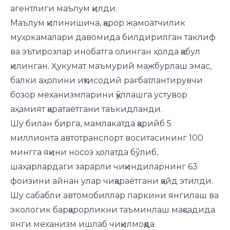
агентлиги маълум қилди.
Маълум қилинишича, қарор жамоатчилик
муҳокамалари давомида билдирилган таклиф
ва эътирозлар инобатга олинган ҳолда қабул
қилинган. Ҳукумат маъмурий мажбурлаш эмас,
балки аҳолини иқтисодий рағбатлантирувчи
бозор механизмларини қўллашга устувор
аҳамият қаратаётгани таъкидланди.
Шу билан бирга, мамлакатда қарийб 5
миллионта автотранспорт воситасининг 100
мингга яқини носоз ҳолатда бўлиб,
шаҳарлардаги зарарли чиқиндиларнинг 63
фоизини айнан улар чиқараётгани қайд этилди.
Шу сабабли автомобиллар паркини янгилаш ва
экологик барқарорликни таъминлаш мақсадида
янги механизм ишлаб чиқилмоқда.