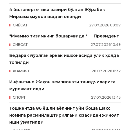
4 йил энергетика вазири бўлган Жўрабек
Мирзамаҳмудов ишдан олинди
СИËСАТ
27
.
07
.
2026
09
:
07
"Муаммо тизимнинг бошқарувида!" — Президент
СИËСАТ
27
.
07
.
2026
10
:
49
Бедарак йўқолган эркак ишхонасида ўлик ҳолда
топилди
ЖАМИЯТ
28
.
07
.
2026
11
:
32
Инфантино Жаҳон чемпионати танқидчиларига
мурожаат қилди
СПОРТ
27
.
07
.
2026
13
:
45
Тошкентда 86 ёшли аёлнинг уйи бошқа шахс
номига расмийлаштирилгани юзасидан жиноят
иши қўзғатилди