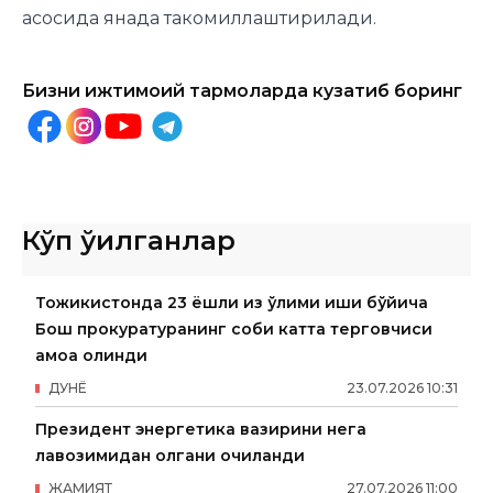
асосида янада такомиллаштирилади.
Бизни ижтимоий тармоқларда кузатиб боринг
Кўп ўқилганлар
Тожикистонда 23 ёшли қиз ўлими иши бўйича
Бош прокуратуранинг собиқ катта терговчиси
қамоққа олинди
ДУНË
23
.
07
.
2026
10
:
31
Президент энергетика вазирини нега
лавозимидан олгани очиқланди
ЖАМИЯТ
27
.
07
.
2026
11
:
00