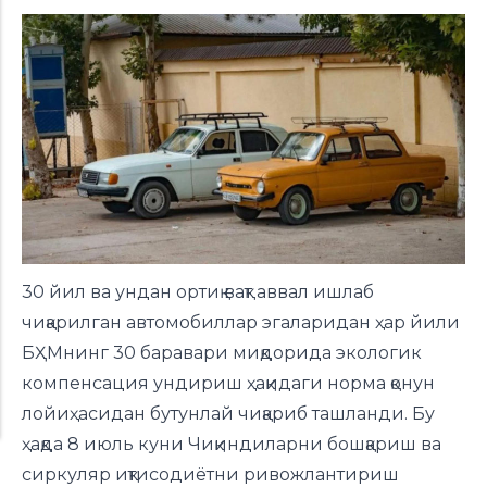
30 йил ва ундан ортиқ вақт аввал ишлаб
чиқарилган автомобиллар эгаларидан ҳар йили
БҲМнинг 30 баравари миқдорида экологик
компенсация ундириш ҳақидаги норма қонун
лойиҳасидан бутунлай чиқариб ташланди. Бу
ҳақда 8 июль куни Чиқиндиларни бошқариш ва
сиркуляр иқтисодиётни ривожлантириш