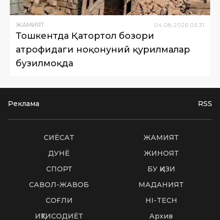
ЖАМИЯТ
04
.
08
.
2026
03
:
31
Тошкентда Қатортол бозори
атрофидаги ноқонуний қурилмалар
бузилмоқда
Реклама
RSS
СИËСАТ
ЖАМИЯТ
ДУНË
ЖИНОЯТ
СПОРТ
БУ ҚИЗИҚ
САВОЛ-ЖАВОБ
МАДАНИЯТ
СОҒЛИҚ
HI-TECH
ИҚТИСОДИЁТ
Архив