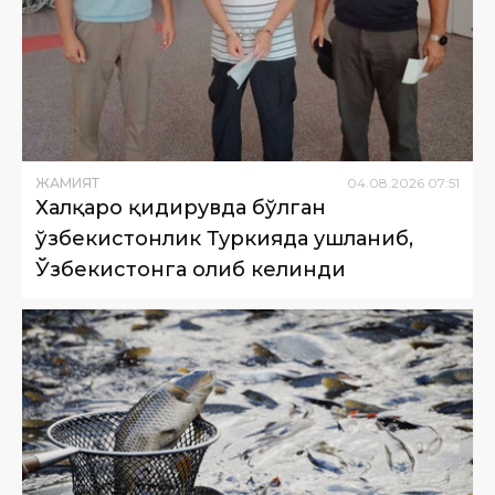
ЖАМИЯТ
04
.
08
.
2026
07
:
51
Халқаро қидирувда бўлган
ўзбекистонлик Туркияда ушланиб,
Ўзбекистонга олиб келинди