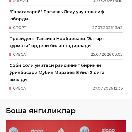
ЖАМИЯТ
31
.
07
.
2026
06
:
10
"Галатасарой" Рафаэль Леау учун таклиф
юборди
СПОРТ
27
.
07
.
2026
13
:
42
Президент Танзила Норбоевани "Эл-юрт
ҳурмати" ордени билан тақдирлади
СИËСАТ
25
.
07
.
2026
03
:
05
Собиқ солиқ қўмитаси раисининг биринчи
ўринбосари Мубин Мирзаев 8 йил 2 ойга
қамалди
СИËСАТ
27
.
07
.
2026
12
:
36
Бошқа янгиликлар