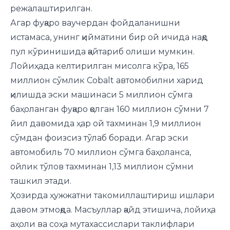
режалаштирилган.
Агар фуқаро ваучердан фойдаланишни
истамаса, унинг қийматини бир ой ичида нақд
пул кўринишида қайтариб олиши мумкин.
Лойиҳада келтирилган мисолга кўра, 165
миллион сўмлик Cobalt автомобилни харид
қилишда эски машинаси 5 миллион сўмга
баҳоланган фуқаро қолган 160 миллион сўмни 7
йил давомида ҳар ой тахминан 1,9 миллион
сўмдан фоизсиз тўлаб боради. Агар эски
автомобиль 70 миллион сўмга баҳоланса,
ойлик тўлов тахминан 1,13 миллион сўмни
ташкил этади.
Ҳозирда ҳужжатни такомиллаштириш ишлари
давом этмоқда. Масъуллар қайд этишича, лойиҳа
аҳоли ва соҳа мутахассислари таклифлари