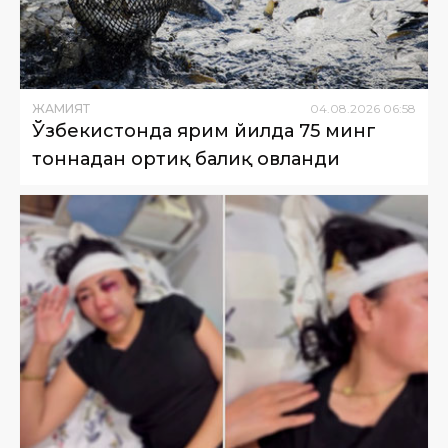
ЖАМИЯТ
04
.
08
.
2026
06
:
58
Ўзбекистонда ярим йилда 75 минг
тоннадан ортиқ балиқ овланди