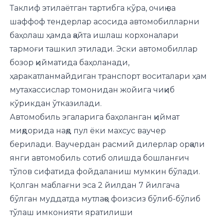
Таклиф этилаётган тартибга кўра, очиқ ва
шаффоф тендерлар асосида автомобилларни
баҳолаш ҳамда қайта ишлаш корхоналари
тармоғи ташкил этилади. Эски автомобиллар
бозор қийматида баҳоланади,
ҳаракатланмайдиган транспорт воситалари ҳам
мутахассислар томонидан жойига чиқиб
кўрикдан ўтказилади.
Автомобиль эгаларига баҳоланган қиймат
миқдорида нақд пул ёки махсус ваучер
берилади. Ваучердан расмий дилерлар орқали
янги автомобиль сотиб олишда бошланғич
тўлов сифатида фойдаланиш мумкин бўлади.
Қолган маблағни эса 2 йилдан 7 йилгача
бўлган муддатда мутлақо фоизсиз бўлиб-бўлиб
тўлаш имконияти яратилиши