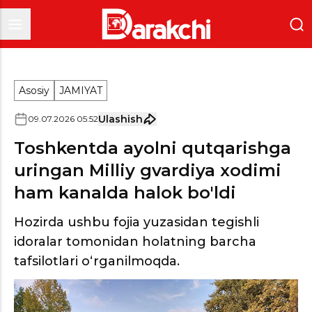
Asosiy
JAMIYAT
Ulashish
09
.
07
.
2026
05
:
52
Toshkentda ayolni qutqarishga
uringan Milliy gvardiya xodimi
ham kanalda halok bo'ldi
Hozirda ushbu fojia yuzasidan tegishli
idoralar tomonidan holatning barcha
tafsilotlari o‘rganilmoqda.