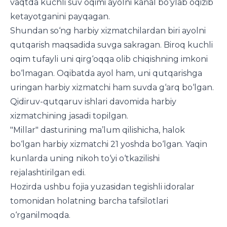
vaqtda kuchli suv oqimi ayolni kanal bo‘ylab oqizib
ketayotganini payqagan.
Shundan so‘ng harbiy xizmatchilardan biri ayolni
qutqarish maqsadida suvga sakragan. Biroq kuchli
oqim tufayli uni qirg‘oqqa olib chiqishning imkoni
bo‘lmagan. Oqibatda ayol ham, uni qutqarishga
uringan harbiy xizmatchi ham suvda g‘arq bo‘lgan.
Qidiruv-qutqaruv ishlari davomida harbiy
xizmatchining jasadi topilgan.
"Millar" dasturining ma’lum qilishicha, halok
bo‘lgan harbiy xizmatchi 21 yoshda bo‘lgan. Yaqin
kunlarda uning nikoh to‘yi o‘tkazilishi
rejalashtirilgan edi.
Hozirda ushbu fojia yuzasidan tegishli idoralar
tomonidan holatning barcha tafsilotlari
o‘rganilmoqda.