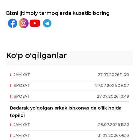
Bizni ijtimoiy tarmoqlarda kuzatib boring
Ko'p o'qilganlar
JAMIYAT
27
.
07
.
2026
11
:
00
SIYOSAT
27
.
07
.
2026
09
:
07
SIYOSAT
27
.
07
.
2026
10
:
49
Bedarak yo‘qolgan erkak ishxonasida o‘lik holda
topildi
JAMIYAT
28
.
07
.
2026
11
:
32
JAMIYAT
31
.
07
.
2026
06
:
10