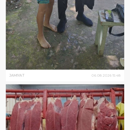
JAMIYAT
06
.
08
.
2026
15
:
48