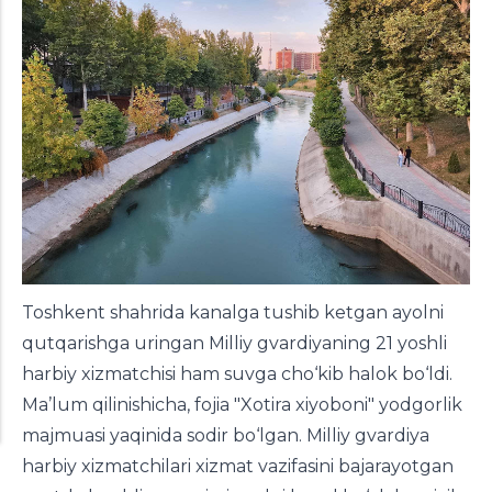
Toshkent shahrida kanalga tushib ketgan ayolni
qutqarishga uringan Milliy gvardiyaning 21 yoshli
harbiy xizmatchisi ham suvga cho‘kib halok bo‘ldi.
Ma’lum qilinishicha, fojia "Xotira xiyoboni" yodgorlik
majmuasi yaqinida sodir bo‘lgan. Milliy gvardiya
harbiy xizmatchilari xizmat vazifasini bajarayotgan