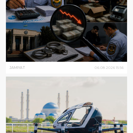
JAMIYAT
06
.
08
.
2026
15
:
56