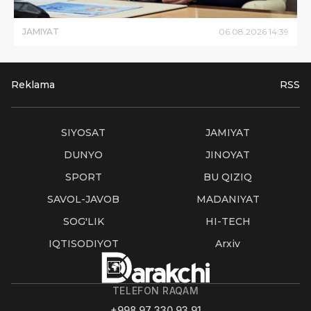
JAMIYAT
06
.
08
.
2026
14
:
39
Reklama
RSS
SIYOSAT
JAMIYAT
DUNYO
JINOYAT
SPORT
BU QIZIQ
SAVOL-JAVOB
MADANIYAT
SOG'LIK
HI-TECH
IQTISODIYOT
Arxiv
TELEFON RAQAM
+998 97 330 93 91