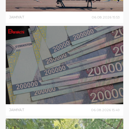
JAMIYAT
06
.
08
.
2026
15
:
53
JAMIYAT
06
.
08
.
2026
15
:
49