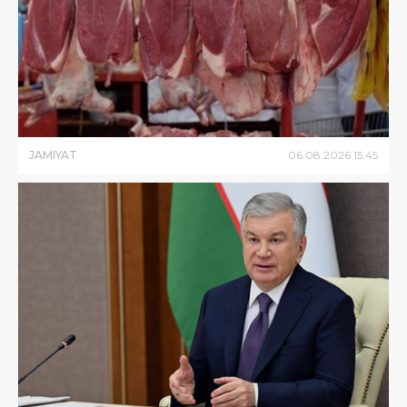
JAMIYAT
06
.
08
.
2026
15
:
45