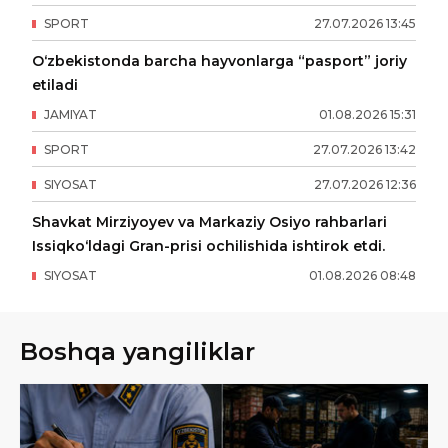
SPORT
27
.
07
.
2026
13
:
45
O‘zbekistonda barcha hayvonlarga “pasport” joriy
etiladi
JAMIYAT
01
.
08
.
2026
15
:
31
SPORT
27
.
07
.
2026
13
:
42
SIYOSAT
27
.
07
.
2026
12
:
36
Shavkat Mirziyoyev va Markaziy Osiyo rahbarlari
Issiqko‘ldagi Gran-prisi ochilishida ishtirok etdi.
SIYOSAT
01
.
08
.
2026
08
:
48
Boshqa yangiliklar