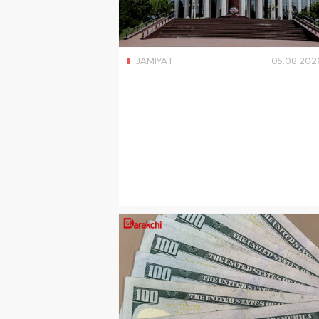
JAMIYAT
05
.
08
.
202