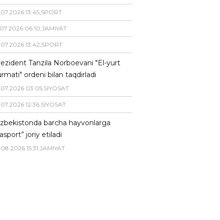
.
07
.
2026
13
:
45
,
SPORT
07
.
2026
06
:
10
,
JAMIYAT
.
07
.
2026
13
:
42
,
SPORT
ezident Tanzila Norboevani "El-yurt
rmati" ordeni bilan taqdirladi
.
07
.
2026
03
:
05
,
SIYOSAT
.
07
.
2026
12
:
36
,
SIYOSAT
zbekistonda barcha hayvonlarga
asport” joriy etiladi
.
08
.
2026
15
:
31
,
JAMIYAT