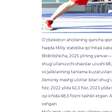
O‘zbekiston aholisining qancha qism
haqda Milliy statistika qo‘mitasi xaba
Bildirilishicha, 2025 yilning yanvar
shug‘ullanuvchi shaxslar ulushi 68,3
xo‘jaliklarining tanlama kuzatuvlari 
Jismoniy mashg‘ulotlar bilan shug‘u
foiz, 2022 yilda 62,3 foiz, 2023 yilda
oyi ichida 68,3 foizni tashkil etgan.
oshgan.
Ma’lumot uchun, joriy yilning yanva