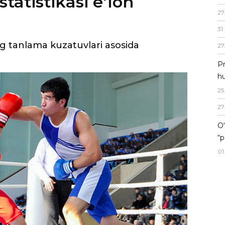
statistikasi eʼlon
27
31
.
ing tanlama kuzatuvlari asosida
27
Pr
hu
25
27
O‘
“p
01