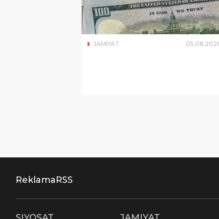
JAMIYAT
05
.
08
.
202
Reklama
RSS
SIYOSAT
JAMIYAT