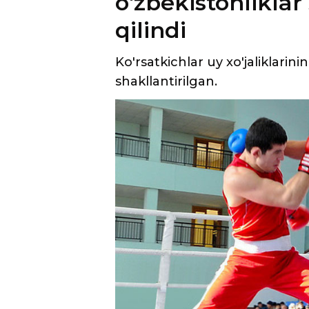
oʻzbekistonliklar 
qilindi
Ko'rsatkichlar uy xo'jaliklarin
shakllantirilgan.