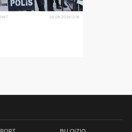
IYAT
05
.
08
.
2026
12
:
18
SPORT
BU QIZIQ