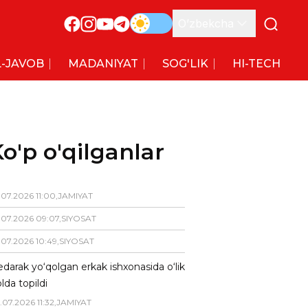
O’zbekcha
-JAVOB
MADANIYAT
SOG'LIK
HI-TECH
o'p o'qilganlar
.
07
.
2026
11
:
00
,
JAMIYAT
.
07
.
2026
09
:
07
,
SIYOSAT
.
07
.
2026
10
:
49
,
SIYOSAT
darak yo‘qolgan erkak ishxonasida o‘lik
lda topildi
.
07
.
2026
11
:
32
,
JAMIYAT