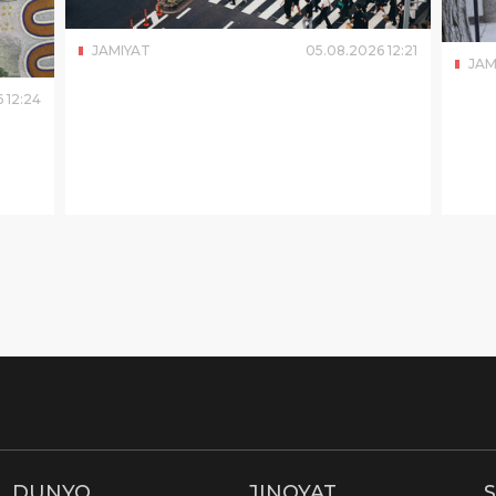
JAMIYAT
05
.
08
.
2026
12
:
21
JAM
6
12
:
24
DUNYO
JINOYAT