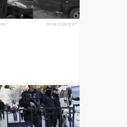
IYAT
05
.
08
.
2026
12
:
27