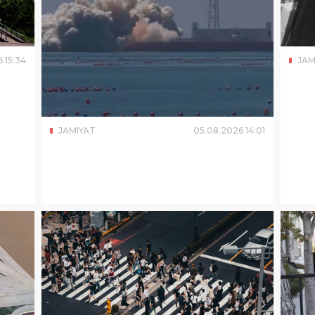
6
15
:
34
JAM
JAMIYAT
05
.
08
.
2026
14
:
01