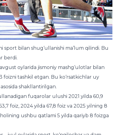
i sport bilan shug‘ullanishi ma’lum qilindi. Bu
r berdi.
—avgust oylarida jismoniy mashg‘ulotlar bilan
 foizni tashkil etgan. Bu ko‘rsatkichlar uy
asosida shakllantirilgan.
llanadigan fuqarolar ulushi 2021 yilda 60,9
 63,7 foiz, 2024 yilda 67,8 foiz va 2025 yilning 8
 Aholining ushbu qatlami 5 yilda qariyb 8 foizga
r—iyul oylarida sport, ko‘ngilochar va dam