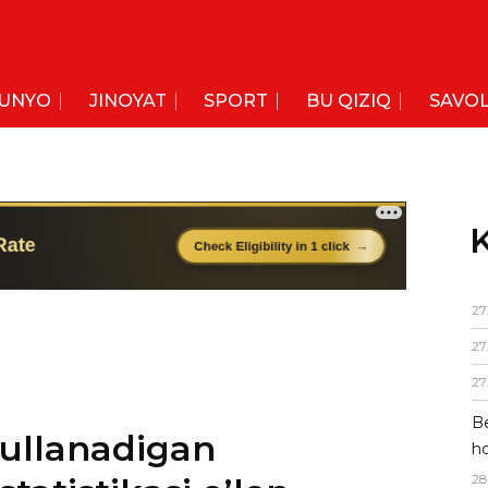
UNYO
JINOYAT
SPORT
BU QIZIQ
SAVOL
K
27
27
27
Be
ʻullanadigan
ho
28