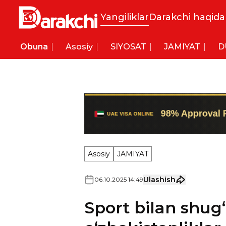
Yangiliklar
Darakchi haqida
Obuna
Asosiy
SIYOSAT
JAMIYAT
D
Asosiy
JAMIYAT
Ulashish
06
.
10
.
2025
14
:
49
Sport bilan shug