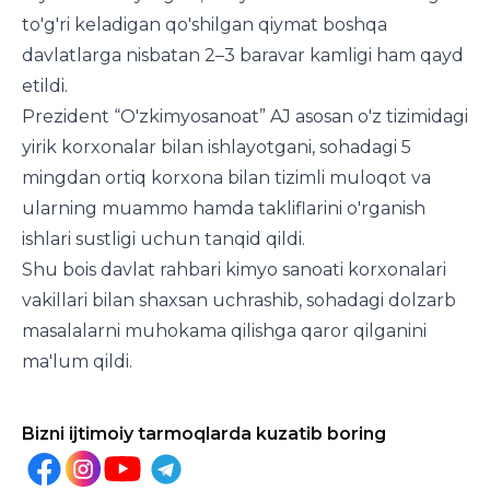
to'g'ri keladigan qo'shilgan qiymat boshqa
davlatlarga nisbatan 2–3 baravar kamligi ham qayd
etildi.
Prezident “O'zkimyosanoat” AJ asosan o'z tizimidagi
yirik korxonalar bilan ishlayotgani, sohadagi 5
mingdan ortiq korxona bilan tizimli muloqot va
ularning muammo hamda takliflarini o'rganish
ishlari sustligi uchun tanqid qildi.
Shu bois davlat rahbari kimyo sanoati korxonalari
vakillari bilan shaxsan uchrashib, sohadagi dolzarb
masalalarni muhokama qilishga qaror qilganini
ma'lum qildi.
Bizni ijtimoiy tarmoqlarda kuzatib boring