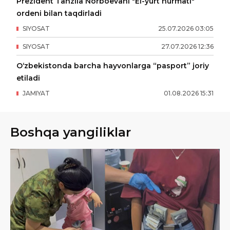
Prezident Tanzila Norboevani "El-yurt hurmati"
ordeni bilan taqdirladi
SIYOSAT
25
.
07
.
2026
03
:
05
SIYOSAT
27
.
07
.
2026
12
:
36
O‘zbekistonda barcha hayvonlarga “pasport” joriy
etiladi
JAMIYAT
01
.
08
.
2026
15
:
31
Boshqa yangiliklar