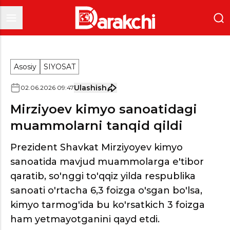
Asosiy
SIYOSAT
Ulashish
02
.
06
.
2026
09
:
47
Mirziyoev kimyo sanoatidagi
muammolarni tanqid qildi
Prezident Shavkat Mirziyoyev kimyo
sanoatida mavjud muammolarga e'tibor
qaratib, so'nggi to'qqiz yilda respublika
sanoati o'rtacha 6,3 foizga o'sgan bo'lsa,
kimyo tarmog'ida bu ko'rsatkich 3 foizga
ham yetmayotganini qayd etdi.