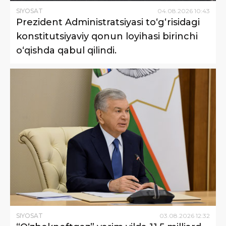
SIYOSAT
04
.
08
.
2026
10
:
43
Prezident Administratsiyasi to‘g‘risidagi
konstitutsiyaviy qonun loyihasi birinchi
o‘qishda qabul qilindi.
SIYOSAT
03
.
08
.
2026
12
:
32