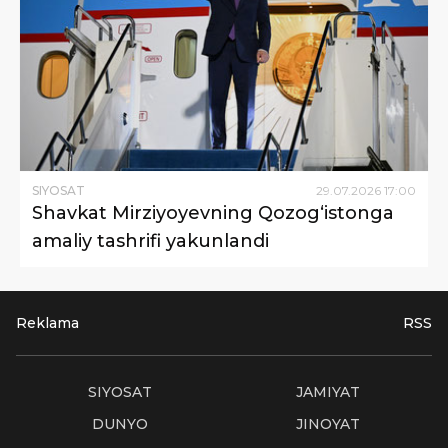
SIYOSAT
29
.
07
.
2026
17
:
00
Shavkat Mirziyoyevning Qozog‘istonga
amaliy tashrifi yakunlandi
Reklama
RSS
SIYOSAT
JAMIYAT
DUNYO
JINOYAT