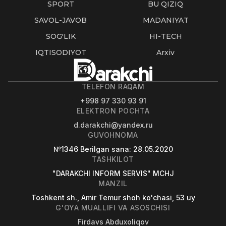
SPORT
BU QIZIQ
SAVOL-JAVOB
MADANIYAT
SOG'LIK
HI-TECH
IQTISODIYOT
Arxiv
TELEFON RAQAM
+998 97 330 93 91
ELEKTRON POCHTA
d.darakchi@yandex.ru
GUVOHNOMA
№1346
Berilgan sana
: 28.05.2020
TASHKILOT
"DARAKCHI INFORM SERVIS" MCHJ
MANZIL
Toshkent sh., Amir Temur shoh ko'chasi, 53 uy
G'OYA MUALLIFI VA ASOSCHISI
Firdavs Abduxoliqov