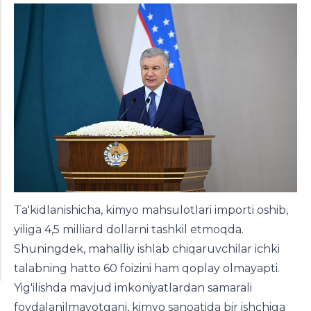
Ta'kidlanishicha, kimyo mahsulotlari importi oshib,
yiliga 4,5 milliard dollarni tashkil etmoqda.
Shuningdek, mahalliy ishlab chiqaruvchilar ichki
talabning hatto 60 foizini ham qoplay olmayapti.
Yig'ilishda mavjud imkoniyatlardan samarali
foydalanilmayotgani, kimyo sanoatida bir ishchiga