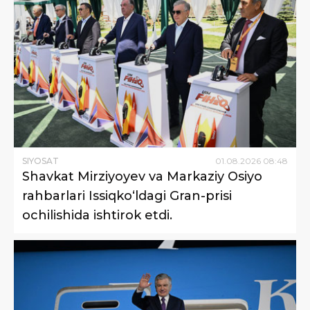
SIYOSAT
01
.
08
.
2026
08
:
48
Shavkat Mirziyoyev va Markaziy Osiyo
rahbarlari Issiqko‘ldagi Gran-prisi
ochilishida ishtirok etdi.