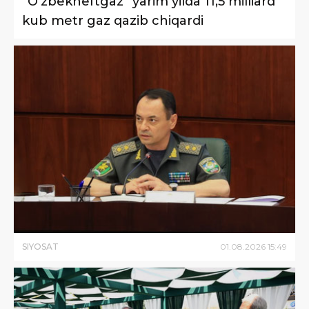
“Oʻzbekneftgaz” yarim yilda 11,5 milliard
kub metr gaz qazib chiqardi
SIYOSAT
01
.
08
.
2026
15
:
49