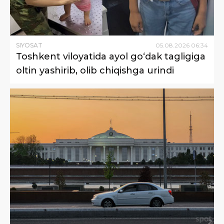
SIYOSAT
05
.
08
.
2026
06
:
34
Toshkent viloyatida ayol go‘dak tagligiga
oltin yashirib, olib chiqishga urindi