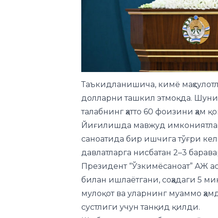
Таъкидланишича, кимё маҳсулот
долларни ташкил этмоқда. Шуни
талабнинг ҳатто 60 фоизини ҳам қ
Йиғилишда мавжуд имкониятлар
саноатида бир ишчига тўғри ке
давлатларга нисбатан 2–3 барава
Президент “Ўзкимёсаноат” АЖ а
билан ишлаётгани, соҳадаги 5 м
мулоқот ва уларнинг муаммо ҳа
сустлиги учун танқид қилди.
Шу боис давлат раҳбари кимё са
учрашиб, соҳадаги долзарб маса
маълум қилди.