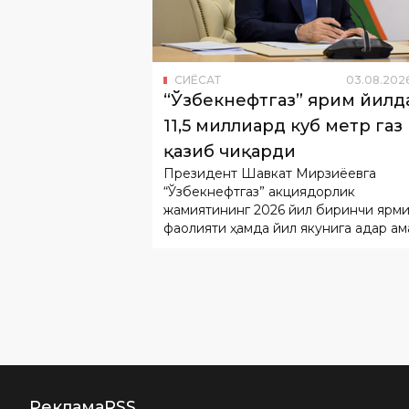
СИËСАТ
03
.
08
.
202
“Ўзбекнефтгаз” ярим йилд
11,5 миллиард куб метр газ
қазиб чиқарди
Президент Шавкат Мирзиёевга
“Ўзбекнефтгаз” акциядорлик
жамиятининг 2026 йил биринчи ярм
фаолияти ҳамда йил якунига қадар ам
оширилиши режалаштирилган устув
вазифалар бўйича ҳисобот берилди.
Реклама
RSS