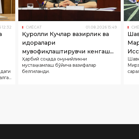
6
12
:
32
СИËСАТ
01
.
08
.
2026
15
:
49
СИ
а
Қуролли Кучлар вазирлик ва
Шав
идоралари
Мар
мувофиқлаштирувчи кенгаши
Исс
Ҳарбий соҳада қонунийликни
Шавк
йиғилиши ўтказилди
очи
мустаҳкамлаш бўйича вазифалар
Мирз
идаги
белгиланди.
сара
алга
ор