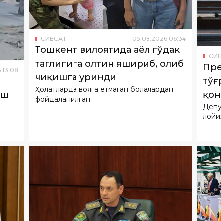
Тошкент вилоятида аёл гўдак
СИ
таглигига олтин яшириб, олиб
Пре
6
13
:
08
чиқишга уринди
тўғ
Ҳолатларда вояга етмаган болалардан
қон
иш
фойдаланилган.
Депу
ўқи
лойи