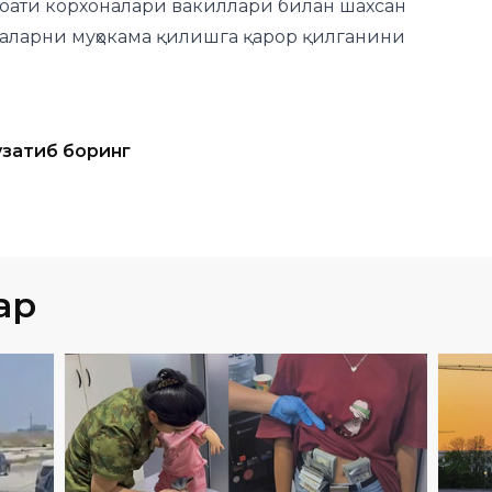
узатиб боринг
ар
СИËСАТ
05
.
08
.
2026
06
:
34