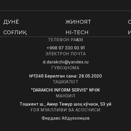
ДУНË
ЖИНОЯТ
СОҒЛИҚ
HI-TECH
ТЕЛЕФОН РАҚАМ
+998 97 330 93 91
ЭЛЕКТРОН ПОЧТА
d.darakchi@yandex.ru
ГУВОҲНОМА
№1346
Берилган сана
: 28.05.2020
ТАШКИЛОТ
"DARAKCHI INFORM SERVIS" МЧЖ
МАНЗИЛ
Tошкент ш., Амир Темур шоҳ кўчаси, 53 уй
ҒОЯ МУАЛЛИФИ ВА АСОСЧИСИ
Фирдавс Абдухолиқов