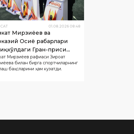
ËСАТ
01
.
08
.
2026
08
:
48
кат Мирзиёев ва
казий Осиё раҳбарлари
иқкўлдаги Гран-приси
ат Мирзиёев рафиқаси Зироат
лишида иштирок этди
иёева билан бирга спортчиларнинг
лаш баҳсларини ҳам кузатди.