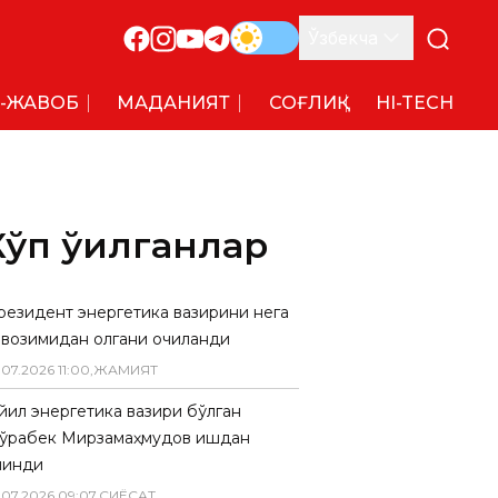
Ўзбекча
-ЖАВОБ
МАДАНИЯТ
СОҒЛИҚ
HI-TECH
Кўп ўқилганлар
резидент энергетика вазирини нега
авозимидан олгани очиқланди
.
07
.
2026
11
:
00
,
ЖАМИЯТ
 йил энергетика вазири бўлган
ўрабек Мирзамаҳмудов ишдан
линди
.
07
.
2026
09
:
07
,
СИËСАТ