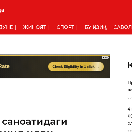
да
ДУНË
ЖИНОЯТ
СПОРТ
БУ ҚИЗИҚ
САВОЛ
П
л
 саноатидаги
27
нқид қилди
4
Ж
в кимё саноатида мавжуд
о
б, сўнгги тўққиз йилда республика
27