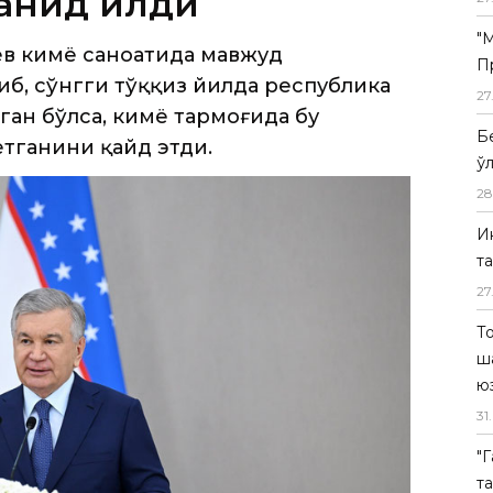
сган бўлса, кимё тармоғида бу
"
ётганини қайд этди.
П
27
Б
ў
28
И
т
27
Т
ш
ю
31
.
"
т