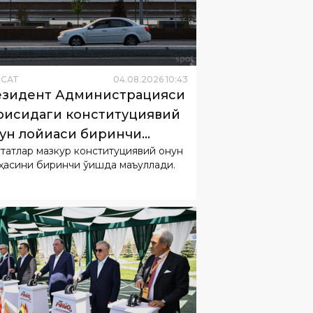
ËСАТ
04
.
08
.
2026
10
:
43
зидент Администрацияси
рисидаги конституциявий
ун лойиҳаси биринчи
татлар мазкур конституциявий қонун
шда қабул қилинди
ҳасини биринчи ўқишда маъқуллади.