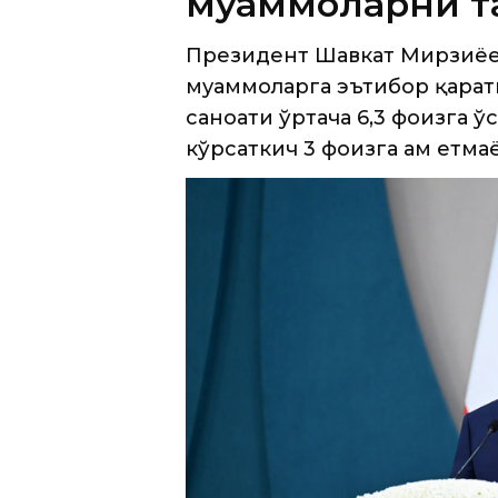
саноати ўртача 6,3 фоизга ў
кўрсаткич 3 фоизга ҳам етма