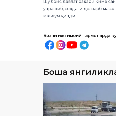
Бизни ижтимоий тармоқларда к
Бошқа янгиликл