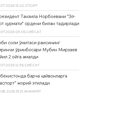
.
07
.
2026
13
:
42
,
СПОРТ
резидент Танзила Норбоевани "Эл-
рт ҳурмати" ордени билан тақдирлади
.
07
.
2026
03
:
05
,
СИËСАТ
биқ солиқ қўмитаси раисининг
иринчи ўринбосари Мубин Мирзаев
йил 2 ойга қамалди
.
07
.
2026
12
:
36
,
СИËСАТ
збекистонда барча ҳайвонларга
паспорт” жорий этилади
.
08
.
2026
15
:
31
,
ЖАМИЯТ