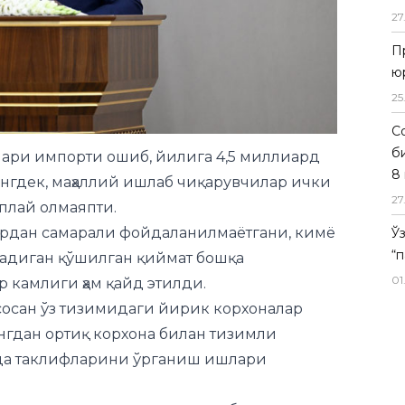
27
П
ю
лари импорти ошиб, йилига 4,5 миллиард
25
нгдек, маҳаллий ишлаб чиқарувчилар ички
Со
оплай олмаяпти.
б
дан самарали фойдаланилмаётгани, кимё
8 
ладиган қўшилган қиймат бошқа
27
р камлиги ҳам қайд этилди.
Ў
сосан ўз тизимидаги йирик корхоналар
“
ингдан ортиқ корхона билан тизимли
01
мда таклифларини ўрганиш ишлари
ноати корхоналари вакиллари билан шахсан
лаларни муҳокама қилишга қарор қилганини