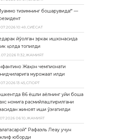
Муаммо тизимнинг бошқарувида!" —
резидент
.
07
.
2026
10
:
49
,
СИËСАТ
едарак йўқолган эркак ишхонасида
лик ҳолда топилди
.
07
.
2026
11
:
32
,
ЖАМИЯТ
нфантино Жаҳон чемпионати
анқидчиларига мурожаат қилди
.
07
.
2026
13
:
45
,
СПОРТ
ошкентда 86 ёшли аёлнинг уйи бошқа
ахс номига расмийлаштирилгани
засидан жиноят иши қўзғатилди
07
.
2026
06
:
10
,
ЖАМИЯТ
Галатасарой" Рафаэль Леау учун
аклиф юборди