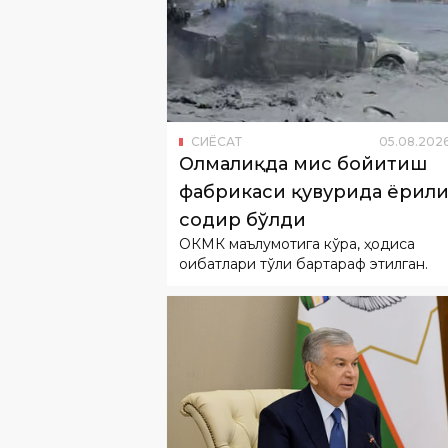
СИËСАТ
05
.
08
.
202
Олмалиқда мис бойитиш
фабрикаси қувурида ёрил
содир бўлди
ОКМК маълумотига кўра, ҳодиса
оқибатлари тўлиқ бартараф этилган.