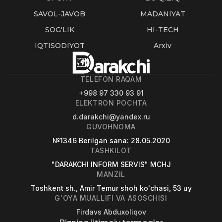
SAVOL-JAVOB
MADANIYAT
SOG'LIK
HI-TECH
IQTISODIYOT
Arxiv
TELEFON RAQAM
+998 97 330 93 91
ELEKTRON POCHTA
d.darakchi@yandex.ru
GUVOHNOMA
№1346
Berilgan sana
: 28.05.2020
TASHKILOT
"DARAKCHI INFORM SERVIS" MCHJ
MANZIL
Toshkent sh., Amir Temur shoh ko'chasi, 53 uy
G'OYA MUALLIFI VA ASOSCHISI
Firdavs Abduxoliqov