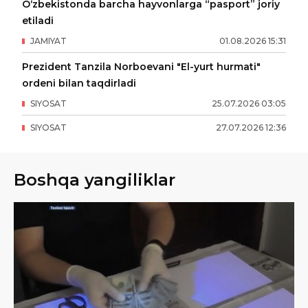
O‘zbekistonda barcha hayvonlarga “pasport” joriy
etiladi
JAMIYAT
01
.
08
.
2026
15
:
31
Prezident Tanzila Norboevani "El-yurt hurmati"
ordeni bilan taqdirladi
SIYOSAT
25
.
07
.
2026
03
:
05
SIYOSAT
27
.
07
.
2026
12
:
36
Boshqa yangiliklar