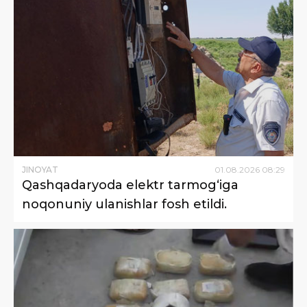
JINOYAT
01
.
08
.
2026
08
:
29
Qashqadaryoda elektr tarmog‘iga
noqonuniy ulanishlar fosh etildi.