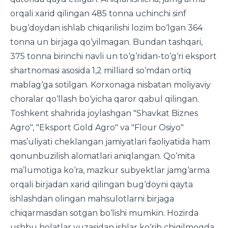
orqali xarid qilingan 485 tonna uchinchi sinf
bug‘doydan ishlab chiqarilishi lozim bo‘lgan 364
tonna un birjaga qo‘yilmagan. Bundan tashqari,
375 tonna birinchi navli un to‘g‘ridan-to‘g‘ri eksport
shartnomasi asosida 1,2 milliard so‘mdan ortiq
mablag‘ga sotilgan. Korxonaga nisbatan moliyaviy
choralar qo‘llash bo‘yicha qaror qabul qilingan.
Toshkent shahrida joylashgan "Shavkat Biznes
Agro", "Eksport Gold Agro" va "Flour Osiyo"
mas’uliyati cheklangan jamiyatlari faoliyatida ham
qonunbuzilish alomatlari aniqlangan. Qo‘mita
ma’lumotiga ko‘ra, mazkur subyektlar jamg‘arma
orqali birjadan xarid qilingan bug‘doyni qayta
ishlashdan olingan mahsulotlarni birjaga
chiqarmasdan sotgan bo‘lishi mumkin. Hozirda
ushbu holatlar yuzasidan ishlar ko‘rib chiqilmoqda.