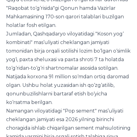
"Raqobat to‘g‘risida"gi Qonun hamda Vazirlar
Mahkamasining 170-son qarori talablari buzilgan
holatlar fosh etilgan.
Jumladan, Qashqadaryo viloyatidagi "Koson yog‘
kombinati" mas’uliyati cheklangan jamiyati
tomonidan birja orqali sotilishi lozim bo‘lgan o‘simlik
yog‘i, paxta sheluxasi va paxta shroti 7 ta holatda
to‘g‘ridan-to‘g‘ri shartnomalar asosida sotilgan.
Natijada korxona 91 million so‘mdan ortiq daromad
olgan. Ushbu holat yuzasidan ish qo‘zg‘atilib,
qonunbuzilishlarni bartaraf etish bo‘yicha
ko‘rsatma berilgan.
Namangan viloyatidagi "Pop sement" mas’uliyati
cheklangan jamiyati esa 2026 yilning birinchi
choragida ishlab chiqarilgan sement mahsulotining
kamida yarmini birja orqali sotish talabiga rioya