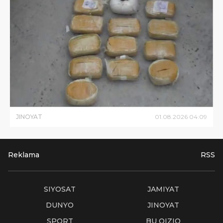
JINOYAT
01
.
08
.
2026
04
:
09
Reklama
RSS
SIYOSAT
JAMIYAT
DUNYO
JINOYAT
SPORT
BU QIZIQ