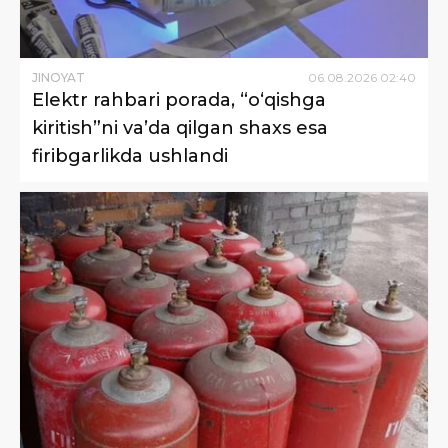
JINOYAT
06
.
08
.
2026
02
:
40
Elektr rahbari porada, “o‘qishga
kiritish”ni va’da qilgan shaxs esa
firibgarlikda ushlandi