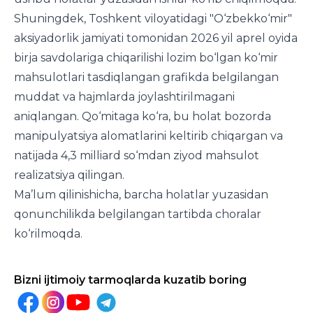
Shuningdek, Toshkent viloyatidagi "O‘zbekko‘mir"
aksiyadorlik jamiyati tomonidan 2026 yil aprel oyida
birja savdolariga chiqarilishi lozim bo‘lgan ko‘mir
mahsulotlari tasdiqlangan grafikda belgilangan
muddat va hajmlarda joylashtirilmagani
aniqlangan. Qo‘mitaga ko‘ra, bu holat bozorda
manipulyatsiya alomatlarini keltirib chiqargan va
natijada 4,3 milliard so‘mdan ziyod mahsulot
realizatsiya qilingan.
Ma’lum qilinishicha, barcha holatlar yuzasidan
qonunchilikda belgilangan tartibda choralar
ko‘rilmoqda.
Bizni ijtimoiy tarmoqlarda kuzatib boring