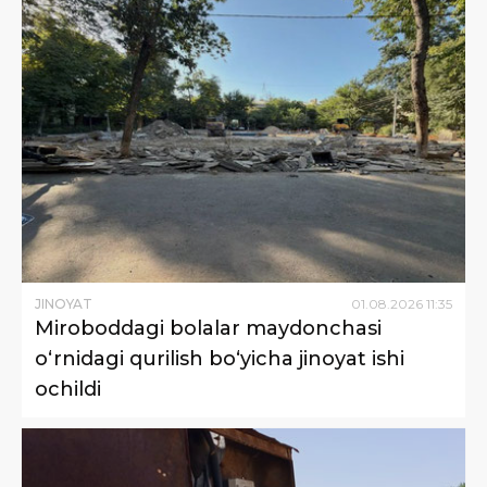
JINOYAT
01
.
08
.
2026
11
:
35
Miroboddagi bolalar maydonchasi
o‘rnidagi qurilish bo‘yicha jinoyat ishi
ochildi