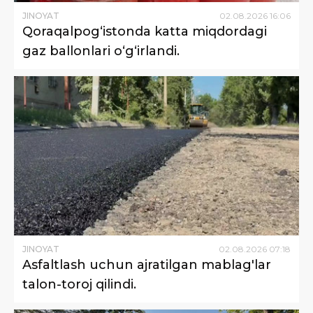
JINOYAT
02
.
08
.
2026
16
:
06
Qoraqalpog‘istonda katta miqdordagi
gaz ballonlari o‘g‘irlandi.
JINOYAT
02
.
08
.
2026
07
:
18
Asfaltlash uchun ajratilgan mablag'lar
talon-toroj qilindi.