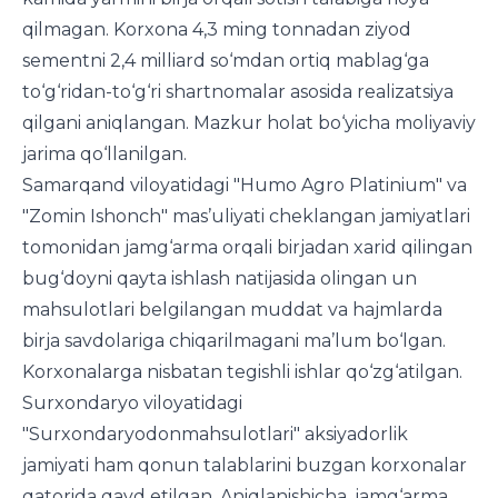
qilmagan. Korxona 4,3 ming tonnadan ziyod
sementni 2,4 milliard so‘mdan ortiq mablag‘ga
to‘g‘ridan-to‘g‘ri shartnomalar asosida realizatsiya
qilgani aniqlangan. Mazkur holat bo‘yicha moliyaviy
jarima qo‘llanilgan.
Samarqand viloyatidagi "Humo Agro Platinium" va
"Zomin Ishonch" mas’uliyati cheklangan jamiyatlari
tomonidan jamg‘arma orqali birjadan xarid qilingan
bug‘doyni qayta ishlash natijasida olingan un
mahsulotlari belgilangan muddat va hajmlarda
birja savdolariga chiqarilmagani ma’lum bo‘lgan.
Korxonalarga nisbatan tegishli ishlar qo‘zg‘atilgan.
Surxondaryo viloyatidagi
"Surxondaryodonmahsulotlari" aksiyadorlik
jamiyati ham qonun talablarini buzgan korxonalar
qatorida qayd etilgan. Aniqlanishicha, jamg‘arma