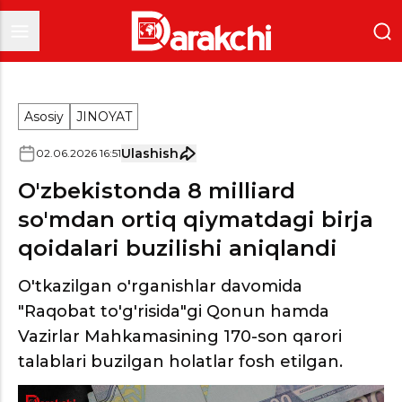
Asosiy
JINOYAT
Ulashish
02
.
06
.
2026
16
:
51
O'zbekistonda 8 milliard
so'mdan ortiq qiymatdagi birja
qoidalari buzilishi aniqlandi
O'tkazilgan o'rganishlar davomida
"Raqobat to'g'risida"gi Qonun hamda
Vazirlar Mahkamasining 170-son qarori
talablari buzilgan holatlar fosh etilgan.