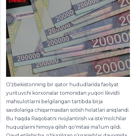
O‘zbekistonning bir qator hududlarida faoliyat
yurituvchi korxonalar tomonidan yuqori likvidli
mahsulotlarni belgilangan tartibda birja
savdolariga chiqarmasdan sotish holatlari aniqlandi.
Bu haqda Raqobatni rivojlantirish va iste’molchilar
huquqlarini himoya qilish qo‘mitasi ma’lum qildi.
Qayd etilishicha, o‘tkazilgan o‘rganishlar davomida