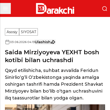
Asosiy
SIYOSAT
Ulashish
03
.
06
.
2026
04
:
13
Saida Mirziyoyeva YEXHT bosh
kotibi bilan uchrashdi
Qayd etilishicha, suhbat avvalida Feridun
Sinirlio‘g‘li O‘zbekistonga yaqinda amalga
oshirgan tashrifi hamda Prezident Shavkat
Mirziyoyev bilan bo‘lib o‘tgan uchrashuvini
iliq taassurotlar bilan yodga olgan.