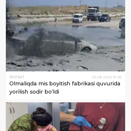
SIYOSAT
05
.
08
.
2026
13
:
08
Olmaliqda mis boyitish fabrikasi quvurida
yorilish sodir bo‘ldi