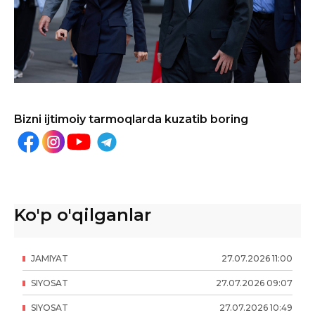
Bizni ijtimoiy tarmoqlarda kuzatib boring
Ko'p o'qilganlar
JAMIYAT
27
.
07
.
2026
11
:
00
SIYOSAT
27
.
07
.
2026
09
:
07
SIYOSAT
27
.
07
.
2026
10
:
49