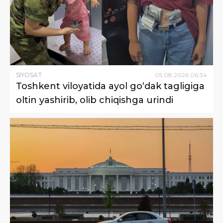
SIYOSAT
05
.
08
.
2026
06
:
34
Toshkent viloyatida ayol go‘dak tagligiga
oltin yashirib, olib chiqishga urindi