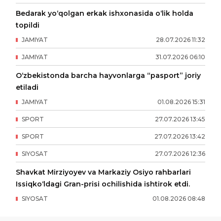
Bedarak yo‘qolgan erkak ishxonasida o‘lik holda
topildi
JAMIYAT
28
.
07
.
2026
11
:
32
JAMIYAT
31
.
07
.
2026
06
:
10
O‘zbekistonda barcha hayvonlarga “pasport” joriy
etiladi
JAMIYAT
01
.
08
.
2026
15
:
31
SPORT
27
.
07
.
2026
13
:
45
SPORT
27
.
07
.
2026
13
:
42
SIYOSAT
27
.
07
.
2026
12
:
36
Shavkat Mirziyoyev va Markaziy Osiyo rahbarlari
Issiqko‘ldagi Gran-prisi ochilishida ishtirok etdi.
SIYOSAT
01
.
08
.
2026
08
:
48