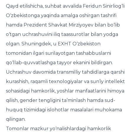
Qayd etilishicha, suhbat avvalida Feridun Sinirliog‘li
O‘zbekistonga yaqinda amalga oshirgan tashrifi
hamda Prezident Shavkat Mirziyoyev bilan bo‘lib
o‘tgan uchrashuvini iliq taassurotlar bilan yodga
olgan. Shuningdek, u EXHT O‘zbekiston
tomonidan ilgari surilayotgan tashabbuslarni
qo‘llab-quvvatlashga tayyor ekanini bildirgan.
Uchrashuv davomida transmilliy tahdidlarga qarshi
kurashish, raqamli texnologiyalar va sun’iy intellekt
sohasidagi hamkorlik, yoshlar manfaatlarini himoya
qilish, gender tengligini ta’minlash hamda sud-
huquq tizimidagi islohotlar masalalari muhokama
qilingan.
Tomonlar mazkur yo‘nalishlardagi hamkorlik