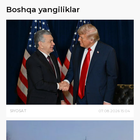
Boshqa yangiliklar
SIYOSAT
07
.
08
.
2026
15
:
04