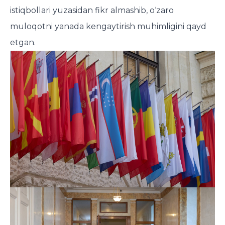
istiqbollari yuzasidan fikr almashib, o‘zaro
muloqotni yanada kengaytirish muhimligini qayd
etgan.