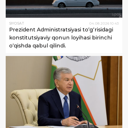
SIYOSAT
04
.
08
.
2026
10
:
43
Prezident Administratsiyasi to‘g‘risidagi
konstitutsiyaviy qonun loyihasi birinchi
o‘qishda qabul qilindi.