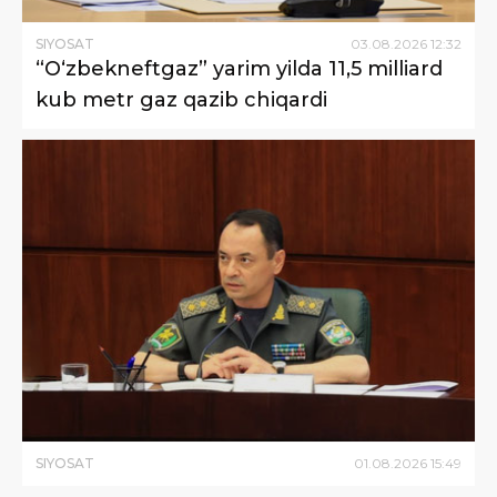
SIYOSAT
03
.
08
.
2026
12
:
32
“Oʻzbekneftgaz” yarim yilda 11,5 milliard
kub metr gaz qazib chiqardi
SIYOSAT
01
.
08
.
2026
15
:
49