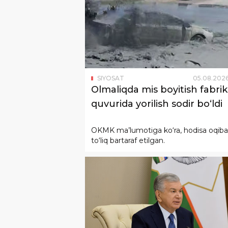
SIYOSAT
05
.
08
.
202
Olmaliqda mis boyitish fabrik
quvurida yorilish sodir bo‘ldi
OKMK ma’lumotiga ko‘ra, hodisa oqibat
to‘liq bartaraf etilgan.