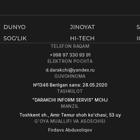
DUNYO
JINOYAT
SOG'LIK
HI-TECH
TELEFON RAQAM
+998 97 330 93 91
ELEKTRON POCHTA
d.darakchi@yandex.ru
GUVOHNOMA
№1346
Berilgan sana
: 28.05.2020
TASHKILOT
"DARAKCHI INFORM SERVIS" MCHJ
MANZIL
Toshkent sh., Amir Temur shoh ko'chasi, 53 uy
G'OYA MUALLIFI VA ASOSCHISI
Firdavs Abduxoliqov