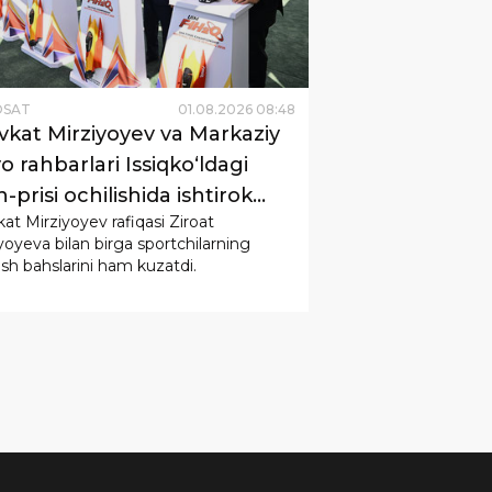
OSAT
01
.
08
.
2026
08
:
48
vkat Mirziyoyev va Markaziy
o rahbarlari Issiqko‘ldagi
-prisi ochilishida ishtirok
at Mirziyoyev rafiqasi Ziroat
.
yoyeva bilan birga sportchilarning
ash bahslarini ham kuzatdi.