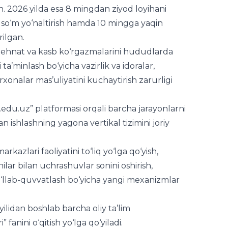
hnat va kasb ko‘rgazmalarini hududlarda
 ta’minlash bo‘yicha vazirlik va idoralar,
xonalar mas’uliyatini kuchaytirish zarurligi
edu.uz” platformasi orqali barcha jarayonlarni
lan ishlashning yagona vertikal tizimini joriy
azlari faoliyatini to‘liq yo‘lga qo‘yish,
lar bilan uchrashuvlar sonini oshirish,
qo‘llab-quvvatlash bo‘yicha yangi mexanizmlar
lidan boshlab barcha oliy ta’lim
 fanini o‘qitish yo‘lga qo‘yiladi.
r bilan ishlash tizimini takomillashtirish,
ab chiqish va yangi ish o‘rinlari yaratish bo‘yicha