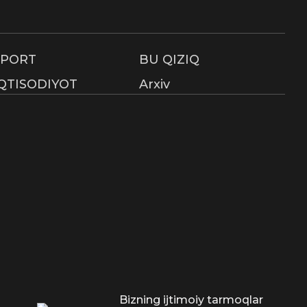
SPORT
BU QIZIQ
IQTISODIYOT
Arxiv
Bizning ijtimoiy tarmoqlar