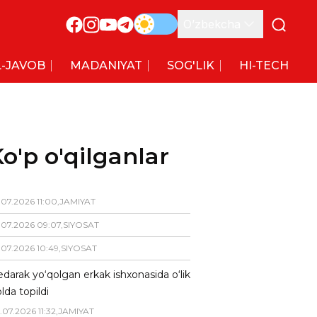
O’zbekcha
-JAVOB
MADANIYAT
SOG'LIK
HI-TECH
o'p o'qilganlar
.
07
.
2026
11
:
00
,
JAMIYAT
.
07
.
2026
09
:
07
,
SIYOSAT
.
07
.
2026
10
:
49
,
SIYOSAT
darak yo‘qolgan erkak ishxonasida o‘lik
lda topildi
.
07
.
2026
11
:
32
,
JAMIYAT