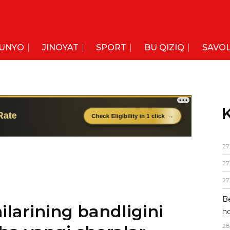
UNYO
JINOYAT
SPORT
BU QIZIQ
SAVOL
K
27
27
ilarining bandligini
27
cha yangi choralar
Be
ho
28