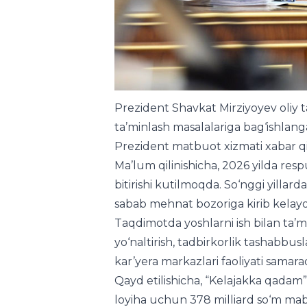
Prezident Shavkat Mirziyoyev oliy ta
ta’minlash masalalariga bag‘ishlan
Prezident matbuot xizmati xabar qil
Ma’lum qilinishicha, 2026 yilda resp
bitirishi kutilmoqda. So‘nggi yillard
sabab mehnat bozoriga kirib kelayo
Taqdimotda yoshlarni ish bilan ta’mi
yo‘naltirish, tadbirkorlik tashabbu
kar’yera markazlari faoliyati samara
Qayd etilishicha, “Kelajakka qadam”
loyiha uchun 378 milliard so‘m mabl
bitiruvchining bandligi ta’minlanga
moliyalashtirish uchun 500 milliard
yoshni ish bilan ta’minlash rejalashti