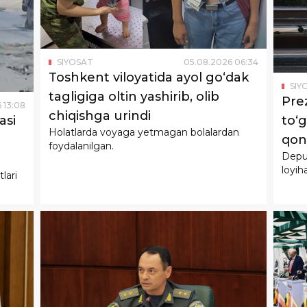
SIYOSAT
05
.
08
.
2026
06
:
34
Toshkent viloyatida ayol go‘dak
SIY
tagligiga oltin yashirib, olib
Pre
6
13
:
08
chiqishga urindi
to‘g
asi
Holatlarda voyaga yetmagan bolalardan
qonu
foydalanilgan.
Deput
qabu
loyih
lari