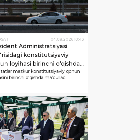
OSAT
04
.
08
.
2026
10
:
43
zident Administratsiyasi
‘risidagi konstitutsiyaviy
n loyihasi birinchi o‘qishda
atlar mazkur konstitutsiyaviy qonun
l qilindi.
asini birinchi o‘qishda ma’qulladi.