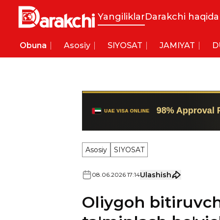
Yangiliklar
Darakchi haqida
Obuna
Asosiy
SIYOSAT
JAMIYAT
D
Asosiy
SIYOSAT
Ulashish
08
.
06
.
2026
17
:
14
Oliygoh bitiruvch
ta'minlash bo'yi
belgilandi