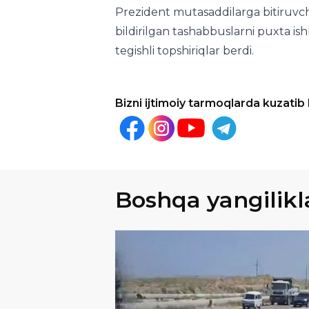
Bizni ijtimoiy tarmoqlarda kuzatib
Boshqa yangilikl