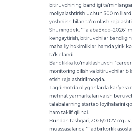
Shuningdek, “TalabaExpo–2026” me
kengaytirish, bitiruvchilar bandligini
mahalliy hokimliklar hamda yirik kor
ta’kidlandi.
Bandlikka ko‘maklashuvchi “career.
monitoring qilish va bitiruvchilar bi
etish rejalashtirilmoqda.
Taqdimotda oliygohlarda kar’yera mark
mehnat yarmarkalari va ish beruvchi
talabalarning startap loyihalarini 
ham taklif qilindi.
Bundan tashqari, 2026/2027 o‘quv yi
muassasalarida “Tadbirkorlik asoslari”
Prezident mutasaddilarga bitiruvchila
bildirilgan tashabbuslarni puxta ishl
tegishli topshiriqlar berdi.