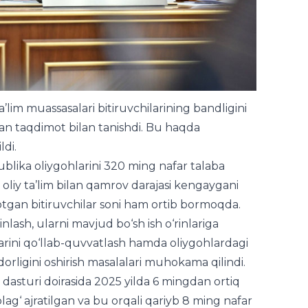
’lim muassasalari bitiruvchilarining bandligini
gan taqdimot bilan tanishdi. Bu haqda
di.
ublika oliygohlarini 320 ming nafar talaba
a oliy ta’lim bilan qamrov darajasi kengaygani
tgan bitiruvchilar soni ham ortib bormoqda.
nlash, ularni mavjud bo‘sh ish o‘rinlariga
slarini qo‘llab-quvvatlash hamda oliygohlardagi
dorligini oshirish masalalari muhokama qilindi.
 dasturi doirasida 2025 yilda 6 mingdan ortiq
ag‘ ajratilgan va bu orqali qariyb 8 ming nafar
n. 2026 yilda esa 8 mingdan ziyod loyihani
 so‘m yo‘naltirish hamda 10 mingga yaqin
rilgan.