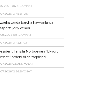
07
.
2026
06
:
10
,
JAMIYAT
.
07
.
2026
13
:
45
,
SPORT
zbekistonda barcha hayvonlarga
asport” joriy etiladi
.
08
.
2026
15
:
31
,
JAMIYAT
.
07
.
2026
13
:
42
,
SPORT
ezident Tanzila Norboevani "El-yurt
rmati" ordeni bilan taqdirladi
.
07
.
2026
03
:
05
,
SIYOSAT
.
07
.
2026
12
:
36
,
SIYOSAT