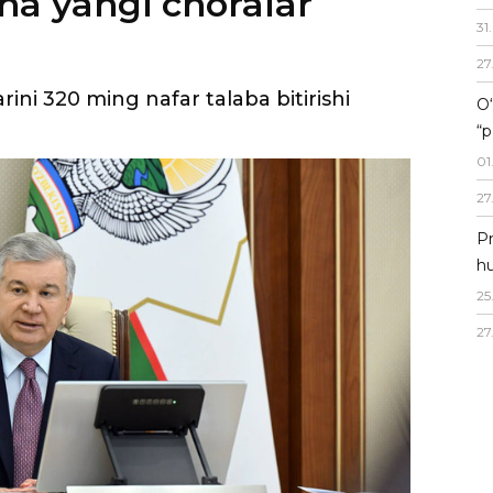
rini 320 ming nafar talaba bitirishi
31
.
27
O‘
“p
01
27
Pr
hu
25
27