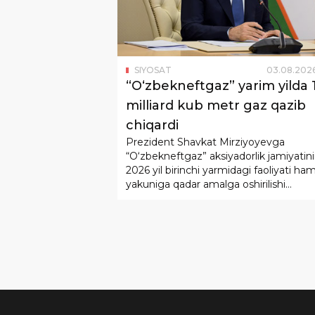
SIYOSAT
03
.
08
.
202
“Oʻzbekneftgaz” yarim yilda 1
milliard kub metr gaz qazib
chiqardi
Prezident Shavkat Mirziyoyevga
“O‘zbekneftgaz” aksiyadorlik jamiyatin
2026 yil birinchi yarmidagi faoliyati ham
yakuniga qadar amalga oshirilishi
rejalashtirilgan ustuvor vazifalar bo‘yic
hisobot berildi.