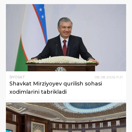
SIYOSAT
08
.
08
.
2026
11
:
21
Shavkat Mirziyoyev qurilish sohasi
xodimlarini tabrikladi