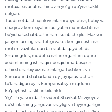
mutaxassislar almashinuvini yo‘lga qo‘yish taklif
etilgan.
Taqdimotda chaqiriluvchilarni qayd etish, tibbiy va
chaqiruv komissiyalari faoliyatini raqamlashtirish
bo‘yicha tashabbuslar ham ko‘rib chiqildi. Mazkur
jarayonlarning shaffofligi va tezkorligini oshirish
muhim vazifalardan biri sifatida qayd etildi.
Shuningdek, mudofaa ishlari organlari fuqaro
xodimlarining ish haqini bosqichma-bosqich
oshirish, harbiy xizmatchilarga Toshkent va
Samarqand shaharlarida uy-joy ijarasi uchun
to‘lanadigan oylik kompensatsiya miqdorini
ko‘paytirish takliflari bildirildi.
Yig‘ilish yakunida Prezident Shavkat Mirziyoyev
qo‘shinlarning jangovar shayligi va tayyorgarligini
yanada oshirish, harbiy boshqaruv hamda ta’lim