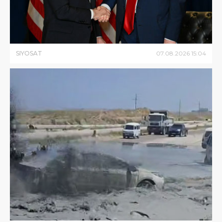
SIYOSAT
07
.
08
.
2026
15
:
04