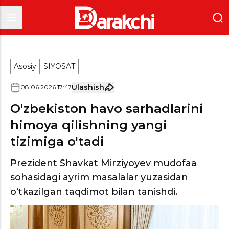
Asosiy
SIYOSAT
Ulashish
08
.
06
.
2026
17
:
47
O'zbekiston havo sarhadlarini
himoya qilishning yangi
tizimiga o'tadi
Prezident Shavkat Mirziyoyev mudofaa
sohasidagi ayrim masalalar yuzasidan
o‘tkazilgan taqdimot bilan tanishdi.