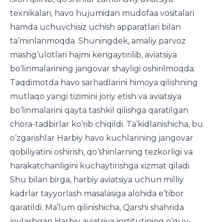
texnikalari, havo hujumidan mudofaa vositalari
hamda uchuvchisiz uchish apparatlari bilan
ta’minlanmoqda. Shuningdek, amaliy parvoz
mashg‘ulotlari hajmi kengaytirilib, aviatsiya
bo‘linmalarining jangovar shayligi oshirilmoqda.
Taqdimotda havo sarhadlarini himoya qilishning
mutlaqo yangi tizimini joriy etish va aviatsiya
bo‘linmalarini qayta tashkil qilishga qaratilgan
chora-tadbirlar ko‘rib chiqildi. Ta’kidlanishicha, bu
o‘zgarishlar Harbiy havo kuchlarining jangovar
qobiliyatini oshirish, qo‘shinlarning tezkorligi va
harakatchanligini kuchaytirishga xizmat qiladi.
Shu bilan birga, harbiy aviatsiya uchun milliy
kadrlar tayyorlash masalasiga alohida e’tibor
qaratildi. Ma’lum qilinishicha, Qarshi shahrida
joylashgan Harbiy aviatsiya institutining o‘quv-