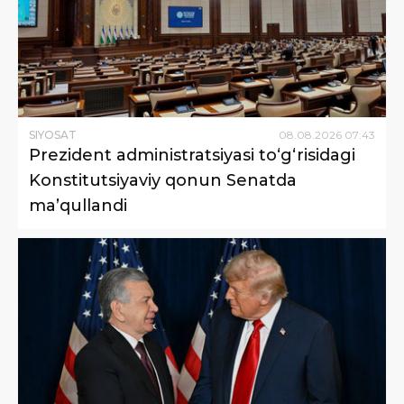
SIYOSAT
08
.
08
.
2026
07
:
43
Prezident administratsiyasi to‘g‘risidagi
Konstitutsiyaviy qonun Senatda
ma’qullandi