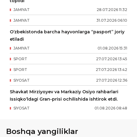
topildi
JAMIYAT
28
.
07
.
2026
11
:
32
JAMIYAT
31
.
07
.
2026
06
:
10
O‘zbekistonda barcha hayvonlarga “pasport” joriy
etiladi
JAMIYAT
01
.
08
.
2026
15
:
31
SPORT
27
.
07
.
2026
13
:
45
SPORT
27
.
07
.
2026
13
:
42
SIYOSAT
27
.
07
.
2026
12
:
36
Shavkat Mirziyoyev va Markaziy Osiyo rahbarlari
Issiqko‘ldagi Gran-prisi ochilishida ishtirok etdi.
SIYOSAT
01
.
08
.
2026
08
:
48
Boshqa yangiliklar