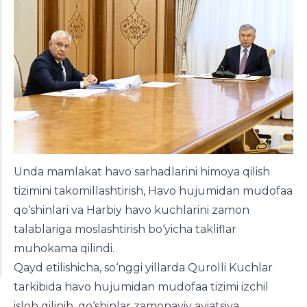
Undа mamlаkаt hаvo sarhаdlаrini himoya qilish
tizimini takomillashtirish, Havo hujumidan mudofaa
qo‘shinlari va Harbiy havo kuchlarini zamon
talablariga moslashtirish bo‘yicha takliflar
muhokama qilindi.
Qayd etilishicha, so‘nggi yillarda Qurolli Kuchlar
tarkibida havo hujumidan mudofaa tizimi izchil
isloh qilinib, qo‘shinlar zamonaviy aviatsiya