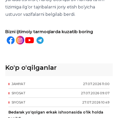
tizimiga ilg‘or tajribalarni joriy etish bo‘yicha
ustuvor vazifalarni belgilab berdi.
Bizni ijtimoiy tarmoqlarda kuzatib boring
Ko'p o'qilganlar
JAMIYAT
27
.
07
.
2026
11
:
00
SIYOSAT
27
.
07
.
2026
09
:
07
SIYOSAT
27
.
07
.
2026
10
:
49
Bedarak yo‘qolgan erkak ishxonasida o‘lik holda