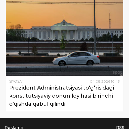
SIYOSAT
04
.
08
.
2026
10
:
43
Prezident Administratsiyasi to‘g‘risidagi
konstitutsiyaviy qonun loyihasi birinchi
o‘qishda qabul qilindi.
Reklama
RSS