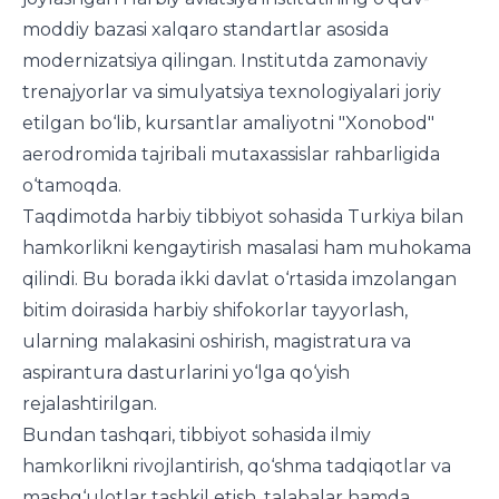
moddiy bazasi xalqaro standartlar asosida
modernizatsiya qilingan. Institutda zamonaviy
trenajyorlar va simulyatsiya texnologiyalari joriy
etilgan bo‘lib, kursantlar amaliyotni "Xonobod"
aerodromida tajribali mutaxassislar rahbarligida
o‘tamoqda.
Taqdimotda harbiy tibbiyot sohasida Turkiya bilan
hamkorlikni kengaytirish masalasi ham muhokama
qilindi. Bu borada ikki davlat o‘rtasida imzolangan
bitim doirasida harbiy shifokorlar tayyorlash,
ularning malakasini oshirish, magistratura va
aspirantura dasturlarini yo‘lga qo‘yish
rejalashtirilgan.
Bundan tashqari, tibbiyot sohasida ilmiy
hamkorlikni rivojlantirish, qo‘shma tadqiqotlar va
mashg‘ulotlar tashkil etish, talabalar hamda