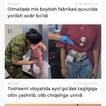
SIYOSAT
05
.
08
.
2026
13
:
08
Olmaliqda mis boyitish fabrikasi quvurida
yorilish sodir bo‘ldi
SIYOSAT
05
.
08
.
2026
06
:
34
Toshkent viloyatida ayol go‘dak tagligiga
oltin yashirib, olib chiqishga urindi