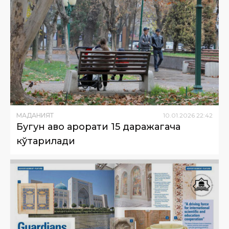
МАДАНИЯТ
10
.
01
.
2026
22
:
42
Бугун ҳаво ҳарорати 15 даражагача
кўтарилади