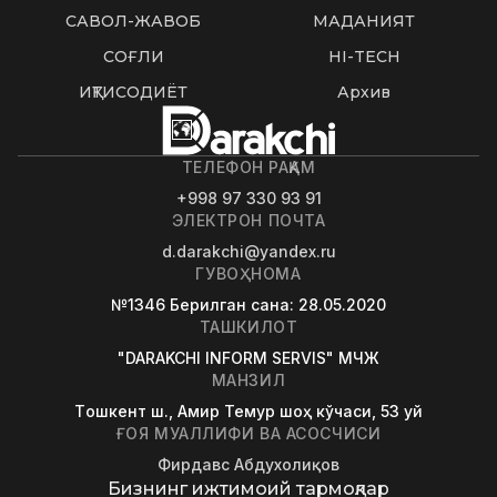
САВОЛ-ЖАВОБ
МАДАНИЯТ
СОҒЛИҚ
HI-TECH
ИҚТИСОДИЁТ
Архив
ТЕЛЕФОН РАҚАМ
+998 97 330 93 91
ЭЛЕКТРОН ПОЧТА
d.darakchi@yandex.ru
ГУВОҲНОМА
№1346
Берилган сана
: 28.05.2020
ТАШКИЛОТ
"DARAKCHI INFORM SERVIS" МЧЖ
МАНЗИЛ
Tошкент ш., Амир Темур шоҳ кўчаси, 53 уй
ҒОЯ МУАЛЛИФИ ВА АСОСЧИСИ
Фирдавс Абдухолиқов
Бизнинг ижтимоий тармоқлар