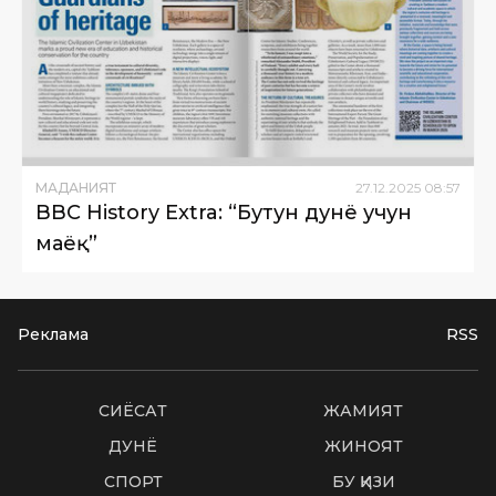
МАДАНИЯТ
27
.
12
.
2025
08
:
57
BBC History Extra: “Бутун дунё учун
маёқ”
Реклама
RSS
СИËСАТ
ЖАМИЯТ
ДУНË
ЖИНОЯТ
СПОРТ
БУ ҚИЗИҚ