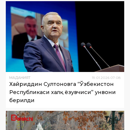
МАДАНИЯТ
19
.
01
.
2026
07
:
08
Хайриддин Султоновга “Ўзбекистон
Республикаси халқ ёзувчиси” унвони
берилди