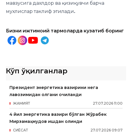
мавзусига дахлдор ва қизиқувчи барча
мухлислар таклиф этилади
.
Бизни ижтимоий тармоқларда кузатиб боринг
Кўп ўқилганлар
Президент энергетика вазирини нега
лавозимидан олгани очиқланди
ЖАМИЯТ
27
.
07
.
2026
11
:
00
4 йил энергетика вазири бўлган Жўрабек
Мирзамаҳмудов ишдан олинди
СИËСАТ
27
.
07
.
2026
09
:
07