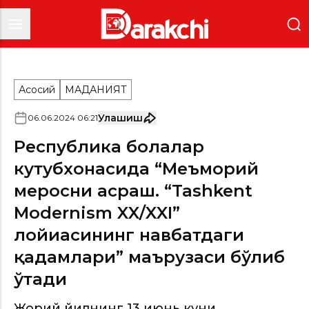
Асосий
МАДАНИЯТ
Улашиш
06
.
06
.
2024
06
:
21
Республика болалар
кутубхонасида “Меъморий
меросни асраш. “Tashkent
Modernism XX/XXI”
лойиҳасининг навбатдаги
қадамлари” маърузаси бўлиб
ўтади
Жорий йилнинг 13 июнь куни