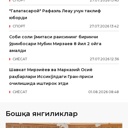
СПОРТ
27
.
07
.
2026
13
:
45
"Галатасарой" Рафаэль Леау учун таклиф
юборди
СПОРТ
27
.
07
.
2026
13
:
42
Собиқ солиқ қўмитаси раисининг биринчи
ўринбосари Мубин Мирзаев 8 йил 2 ойга
қамалди
СИËСАТ
27
.
07
.
2026
12
:
36
Шавкат Мирзиёев ва Марказий Осиё
раҳбарлари Иссиқкўлдаги Гран-приси
очилишида иштирок этди
СИËСАТ
01
.
08
.
2026
08
:
48
Бошқа янгиликлар