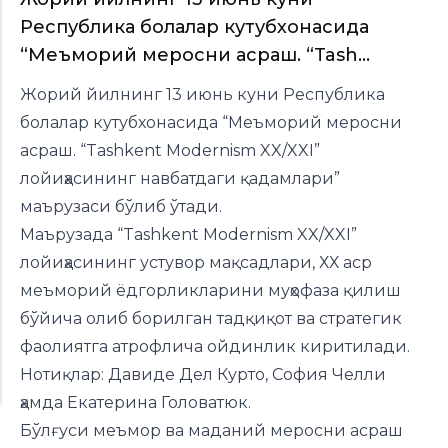
Республика болалар кутубхонасида
“Меъморий меросни асраш. “Tash...
Жорий йилнинг 13 июнь куни Республика
болалар кутубхонасида “Меъморий меросни
асраш. “Tashkent Modernism XX/XXI”
лойиҳасининг навбатдаги қадамлари”
маърузаси бўлиб ўтади.
Маърузада “Tashkent Modernism XX/XXI”
лойиҳасининг устувор мақсадлари, ХХ аср
меъморий ёдгорликларини муҳофаза қилиш
бўйича олиб борилган тадқиқот ва стратегик
фаолиятга атрофлича ойдинлик киритилади.
Нотиқлар: Давиде Дел Курто, София Челли
ҳамда Екатерина Головатюк.
Бўлғуси меъмор ва маданий меросни асраш