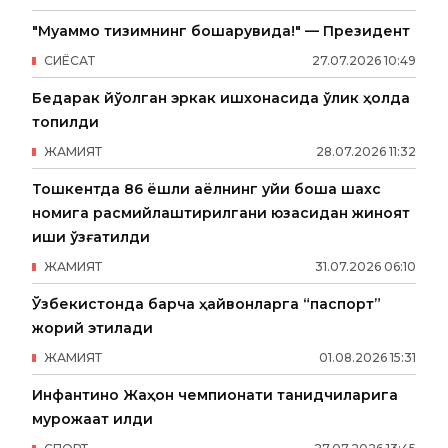
"Муаммо тизимнинг бошқарувида!" — Президент
СИËСАТ
27
.
07
.
2026
10
:
49
Бедарак йўқолган эркак ишхонасида ўлик ҳолда
топилди
ЖАМИЯТ
28
.
07
.
2026
11
:
32
Тошкентда 86 ёшли аёлнинг уйи бошқа шахс
номига расмийлаштирилгани юзасидан жиноят
иши қўзғатилди
ЖАМИЯТ
31
.
07
.
2026
06
:
10
Ўзбекистонда барча ҳайвонларга “паспорт”
жорий этилади
ЖАМИЯТ
01
.
08
.
2026
15
:
31
Инфантино Жаҳон чемпионати танқидчиларига
мурожаат қилди