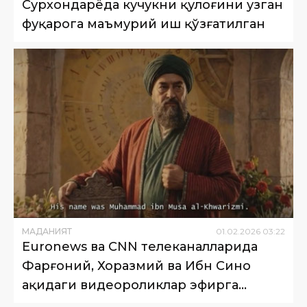
Сурхондарёда кучукни қулоғини узган
фуқарога маъмурий иш қўзғатилган
МАДАНИЯТ
01
.
02
.
2026
03
:
22
Euronews ва СNN телеканалларида
Фарғоний, Хоразмий ва Ибн Сино
ҳақидаги видеороликлар эфирга
узатилди