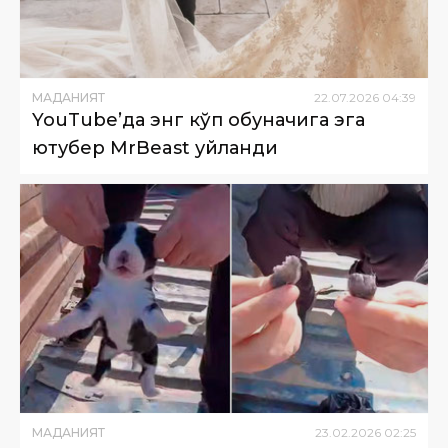
МАДАНИЯТ
22
.
07
.
2026
04
:
39
YouTube’да энг кўп обуначига эга
ютубер MrBeast уйланди
МАДАНИЯТ
23
.
02
.
2026
02
:
25