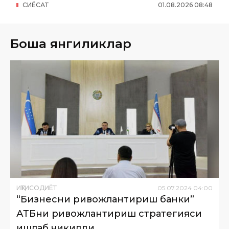
СИËСАТ
01
.
08
.
2026
08
:
48
Бошқа янгиликлар
ИҚТИСОДИЁТ
05
.
07
.
2024
04
:
00
“Бизнесни ривожлантириш банки”
АТБни ривожлантириш стратегияси
ишлаб чиқилди