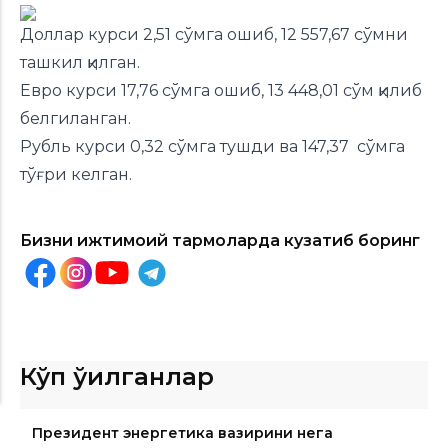
Доллар курси 2,51 сўмга ошиб, 12 557,67 сўмни
ташкил қилган.
Евро курси 17,76 сўмга ошиб, 13 448,01 сўм қилиб
белгиланган.
Рубль курси 0,32 сўмга тушди ва 147,37 сўмга
тўғри келган.
Бизни ижтимоий тармоқларда кузатиб боринг
Кўп ўқилганлар
Президент энергетика вазирини нега