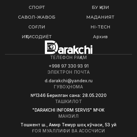
СПОРТ
БУ ҚИЗИҚ
САВОЛ-ЖАВОБ
МАДАНИЯТ
СОҒЛИҚ
HI-TECH
ИҚТИСОДИЁТ
Архив
ТЕЛЕФОН РАҚАМ
+998 97 330 93 91
ЭЛЕКТРОН ПОЧТА
d.darakchi@yandex.ru
ГУВОҲНОМА
№1346
Берилган сана
: 28.05.2020
ТАШКИЛОТ
"DARAKCHI INFORM SERVIS" МЧЖ
МАНЗИЛ
Tошкент ш., Амир Темур шоҳ кўчаси, 53 уй
ҒОЯ МУАЛЛИФИ ВА АСОСЧИСИ