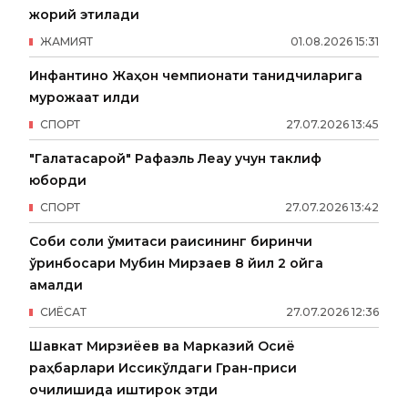
жорий этилади
ЖАМИЯТ
01
.
08
.
2026
15
:
31
Инфантино Жаҳон чемпионати танқидчиларига
мурожаат қилди
СПОРТ
27
.
07
.
2026
13
:
45
"Галатасарой" Рафаэль Леау учун таклиф
юборди
СПОРТ
27
.
07
.
2026
13
:
42
Собиқ солиқ қўмитаси раисининг биринчи
ўринбосари Мубин Мирзаев 8 йил 2 ойга
қамалди
СИËСАТ
27
.
07
.
2026
12
:
36
Шавкат Мирзиёев ва Марказий Осиё
раҳбарлари Иссиқкўлдаги Гран-приси
очилишида иштирок этди