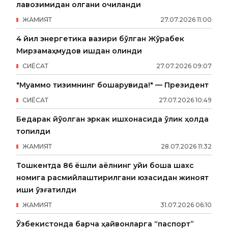
лавозимидан олгани очиқланди
ЖАМИЯТ
27
.
07
.
2026
11
:
00
4 йил энергетика вазири бўлган Жўрабек
Мирзамаҳмудов ишдан олинди
СИËСАТ
27
.
07
.
2026
09
:
07
"Муаммо тизимнинг бошқарувида!" — Президент
СИËСАТ
27
.
07
.
2026
10
:
49
Бедарак йўқолган эркак ишхонасида ўлик ҳолда
топилди
ЖАМИЯТ
28
.
07
.
2026
11
:
32
Тошкентда 86 ёшли аёлнинг уйи бошқа шахс
номига расмийлаштирилгани юзасидан жиноят
иши қўзғатилди
ЖАМИЯТ
31
.
07
.
2026
06
:
10
Ўзбекистонда барча ҳайвонларга “паспорт”