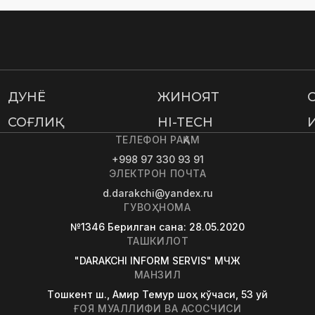
ДУНË
ЖИНОЯТ
СОҒЛИҚ
HI-TECH
ТЕЛЕФОН РАҚАМ
+998 97 330 93 91
ЭЛЕКТРОН ПОЧТА
d.darakchi@yandex.ru
ГУВОҲНОМА
№1346
Берилган сана
: 28.05.2020
ТАШКИЛОТ
"DARAKCHI INFORM SERVIS" МЧЖ
МАНЗИЛ
Tошкент ш., Амир Темур шоҳ кўчаси, 53 уй
ҒОЯ МУАЛЛИФИ ВА АСОСЧИСИ