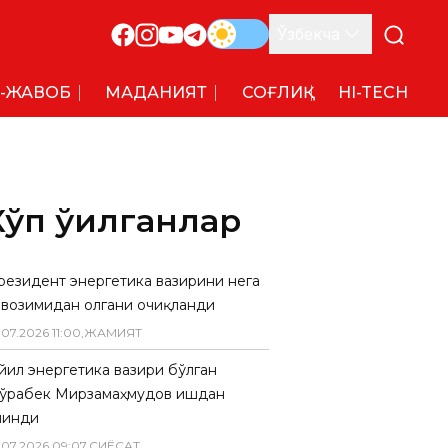
Ўзбекча
-ЖАВОБ
МАДАНИЯТ
СОҒЛИҚ
HI-TECH
Кўп ўқилганлар
резидент энергетика вазирини нега
авозимидан олгани очиқланди
.
07
.
2026
11
:
00
,
ЖАМИЯТ
 йил энергетика вазири бўлган
ўрабек Мирзамаҳмудов ишдан
линди
.
07
.
2026
09
:
07
,
СИËСАТ