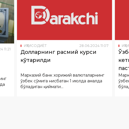
ИҚТИСОДИЁТ
28
.
06
.
2024
11
:
07
ИҚТ
24
11
:
21
Долларнинг расмий курси
Ўзб
кўтарилди
кет
пас
Марказий банк хорижий валюталарнинг
Марк
инг
ўзбек сўмига нисбатан 1 июлда амалда
ўзбе
лда
бўладиган қиймати...
бўлад