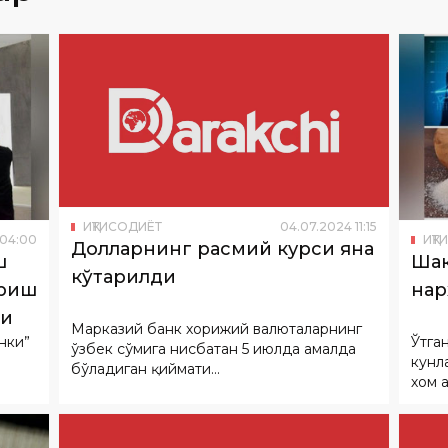
ИҚТИСОДИЁТ
04
.
07
.
2024
11
:
15
04
:
00
ИҚТ
Долларнинг расмий курси яна
ш
Шак
кўтарилди
ириш
нар
ди
Марказий банк хорижий валюталарнинг
нки”
Ўтга
ўзбек сўмига нисбатан 5 июлда амалда
кунл
бўладиган қиймати...
хом 