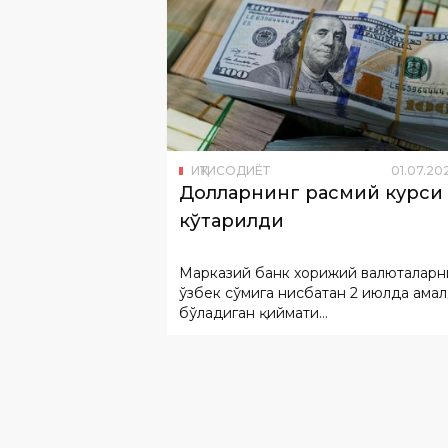
ИҚТИСОДИЁТ
01
.
07
.
20
Долларнинг расмий курси
кўтарилди
Марказий банк хорижий валюталарн
ўзбек сўмига нисбатан 2 июлда ама
бўладиган қиймати...