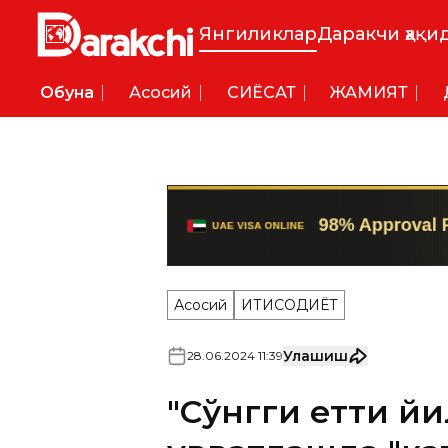
Янгиликлар
Даракчи ҳақи
Обуна
Асосий
СИËСАТ
ЖАМИЯТ
Асосий
ИҚТИСОДИЁТ
Улашиш
28
.
06
.
2024
11
:
39
"Сўнгги етти йи