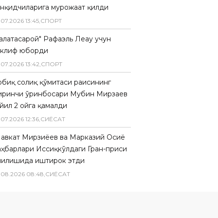
анқидчиларига мурожаат қилди
.
07
.
2026
13
:
45
,
СПОРТ
Галатасарой" Рафаэль Леау учун
аклиф юборди
.
07
.
2026
13
:
42
,
СПОРТ
обиқ солиқ қўмитаси раисининг
иринчи ўринбосари Мубин Мирзаев
 йил 2 ойга қамалди
.
07
.
2026
12
:
36
,
СИËСАТ
авкат Мирзиёев ва Марказий Осиё
аҳбарлари Иссиқкўлдаги Гран-приси
чилишида иштирок этди
.
08
.
2026
08
:
48
,
СИËСАТ