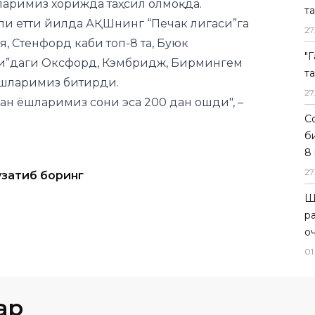
изларимиз хорижда таҳсил олмоқда.
т
ли етти йилда АҚШнинг “Печак лигаси”га
27
, Стенфорд каби топ-8 та, Буюк
"
ҳи”даги Оксфорд, Кэмбридж, Бирмингем
т
 ёшларимиз битирди.
27
ан ёшларимиз сони эса 200 дан ошди", –
С
б
8
27
узатиб боринг
Ш
р
о
01
ар