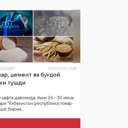
ИСОДИЁТ
01
.
07
.
2024
15
:
45
ар, цемент ва буғдой
хи тушди
н ҳафта давомида, яъни 24 – 30 июнь
ари “Ўзбекистон республика товар-
ашё биржа...