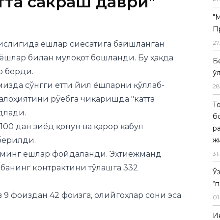
тта сакраш даври"
"
П
27
слигида ёшлар сиёсатига бағишланган
ёшлар билан мулоқот бошланди. Бу ҳақда
Б
р берди.
ў
изда сўнгги етти йил ёшларни қўллаб-
28
салоҳиятини рўёбга чиқаришда "катта
Т
длади.
б
100 дан зиёд қонун ва қарор қабул
р
берилди.
ж
 минг ёшлар фойдаланди. Эҳтиёжманд
31
.
абанинг контрактини тўлашга 332
Ў
“
9 фоиздан 42 фоизга, олийгоҳлар сони эса
01
И