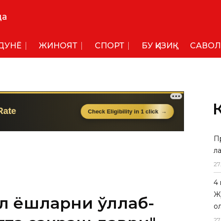
да
ДУНË
ЖИНОЯТ
СПОРТ
БУ ҚИЗИҚ
САВОЛ
П
л
27
4
Ж
л ёшларни қўллаб-
о
27