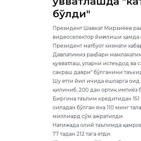
қувватлашда "ка
бўлди"
Президент Шавкат Мирзиёев раи
видеоселектор йиғилиши ҳамда 
Президент матбуот хизмати
хаба
Давлатимиз раҳбари мамлакатим
қувватлаш, уларни истеъдод ва 
сакраш даври" бўлганини таъки
Шу етти йил ичида ёшларга оид 
қилиниб, 200 дан ортиқ имтиёз 
Биргина таълим кредитидан 151
оиладан бўлган яна 110 минг тал
миллиард сўм ажратилди.
Натижада олий таълимда қамров 
77 тадан 212 тага етди.