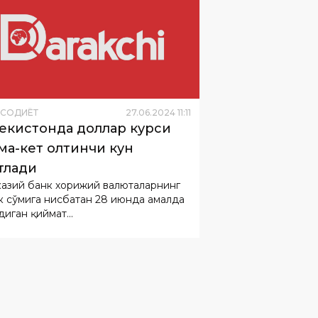
ИСОДИЁТ
27
.
06
.
2024
11
:
11
екистонда доллар курси
ма-кет олтинчи кун
тлади
азий банк хорижий валюталарнинг
к сўмига нисбатан 28 июнда амалда
иган қиймат...