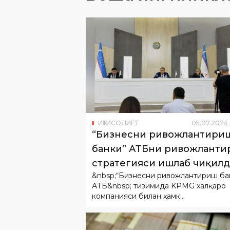
ИҚТИСОДИЁТ
05
.
07
.
2024
“Бизнесни ривожлантири
банки” АТБни ривожлант
стратегияси ишлаб чиқил
&nbsp;“Бизнесни ривожлантириш ба
АТБ&nbsp; тизимида KPMG халқаро
компанияси билан ҳамк...