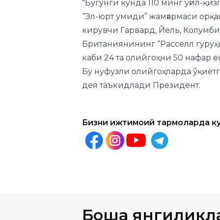
"Бугунги кунда 110 минг ўғил-қ
“Эл-юрт умиди” жамғармаси орқа
кирувчи Гарвард, Йель, Колумбия
Британиянининг “Расселл гуру
каби 24 та олийгоҳни 50 нафар
Бу нуфузли олийгоҳларда ўқиётг
дея
таъкидлади
Президент.
Бизни ижтимоий тармоқларда к
Бошқа янгиликл