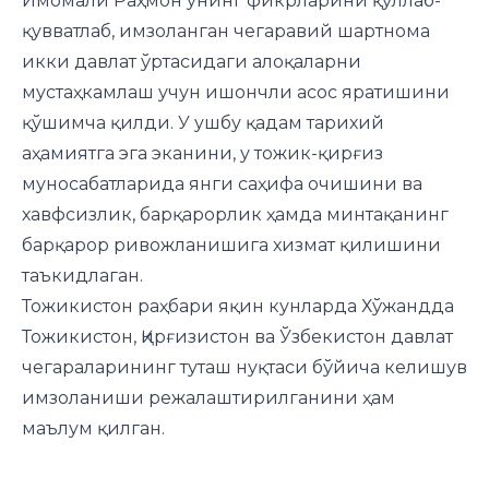
Имомали Раҳмон унинг фикрларини қўллаб-
қувватлаб, имзоланган чегаравий шартнома
икки давлат ўртасидаги алоқаларни
мустаҳкамлаш учун ишончли асос яратишини
қўшимча қилди. У ушбу қадам тарихий
аҳамиятга эга эканини, у тожик-қирғиз
муносабатларида янги саҳифа очишини ва
хавфсизлик, барқарорлик ҳамда минтақанинг
барқарор ривожланишига хизмат қилишини
таъкидлаган.
Тожикистон раҳбари яқин кунларда Хўжандда
Тожикистон, Қирғизистон ва Ўзбекистон давлат
чегараларининг туташ нуқтаси бўйича келишув
имзоланиши режалаштирилганини ҳам
маълум қилган.