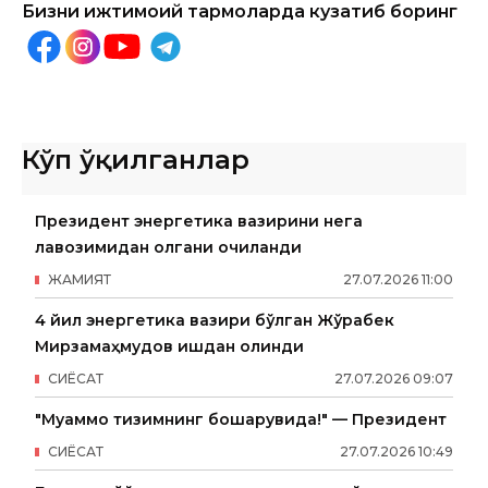
Бизни ижтимоий тармоқларда кузатиб боринг
Кўп ўқилганлар
Президент энергетика вазирини нега
лавозимидан олгани очиқланди
ЖАМИЯТ
27
.
07
.
2026
11
:
00
4 йил энергетика вазири бўлган Жўрабек
Мирзамаҳмудов ишдан олинди
СИËСАТ
27
.
07
.
2026
09
:
07
"Муаммо тизимнинг бошқарувида!" — Президент
СИËСАТ
27
.
07
.
2026
10
:
49