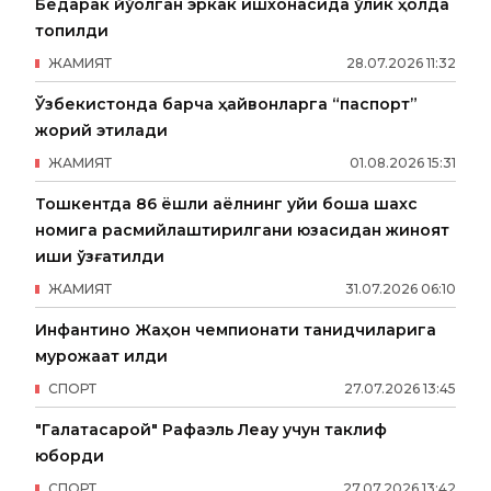
Бедарак йўқолган эркак ишхонасида ўлик ҳолда
топилди
ЖАМИЯТ
28
.
07
.
2026
11
:
32
Ўзбекистонда барча ҳайвонларга “паспорт”
жорий этилади
ЖАМИЯТ
01
.
08
.
2026
15
:
31
Тошкентда 86 ёшли аёлнинг уйи бошқа шахс
номига расмийлаштирилгани юзасидан жиноят
иши қўзғатилди
ЖАМИЯТ
31
.
07
.
2026
06
:
10
Инфантино Жаҳон чемпионати танқидчиларига
мурожаат қилди
СПОРТ
27
.
07
.
2026
13
:
45
"Галатасарой" Рафаэль Леау учун таклиф
юборди
СПОРТ
27
.
07
.
2026
13
:
42