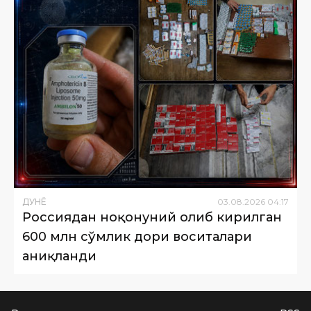
ДУНË
03
.
08
.
2026
04
:
17
Россиядан ноқонуний олиб кирилган
600 млн сўмлик дори воситалари
аниқланди