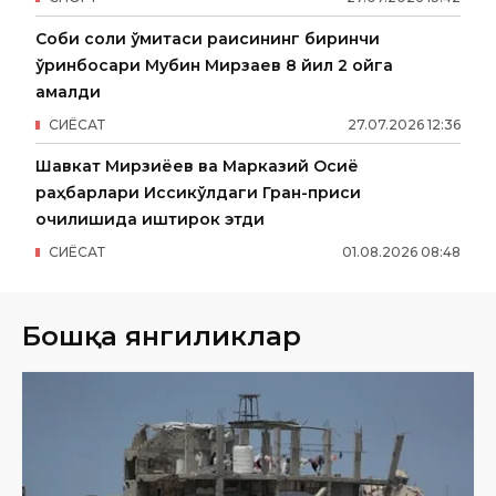
Собиқ солиқ қўмитаси раисининг биринчи
ўринбосари Мубин Мирзаев 8 йил 2 ойга
қамалди
СИËСАТ
27
.
07
.
2026
12
:
36
Шавкат Мирзиёев ва Марказий Осиё
раҳбарлари Иссиқкўлдаги Гран-приси
очилишида иштирок этди
СИËСАТ
01
.
08
.
2026
08
:
48
Бошқа янгиликлар