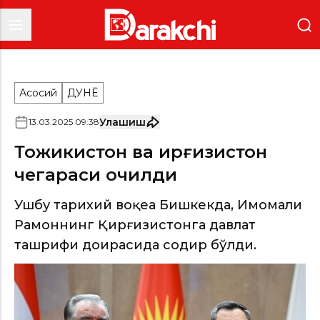
Асосий
ДУНË
Улашиш
13
.
03
.
2025
09
:
38
Тожикистон ва Қирғизистон
чегараси очилди
Ушбу тарихий воқеа Бишкекда, Имомали
Раҳмоннинг Қирғизистонга давлат
ташрифи доирасида содир бўлди.