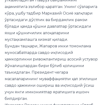
ўтказиладиган Наврўз байрамининг
аҳамиятига эътибор қаратган. Унинг сўзларига
кўра, ушбу тадбир Марказий Осиё халқлари
ўртасидаги дўстлик ва бирдамлик рамзи
бўлади ҳамда қўшни давлатлар ўртасидаги
яхши қўшничилик алоқаларини
мустаҳкамлашга хизмат қилади.
Бундан ташқари, Жапаров икки томонлама
муносабатларда савдо-иқтисодий
ҳамкорликни ривожлантириш асосий устувор
йўналишлардан бири бўлиб қолишини
таъкидлаган. Президент чегара
масалаларининг муваффақиятли ҳал этилиши
савдо ҳажмини ошириш ва иқтисодий ўсиш
учун янги имкониятлар яратишига ишонч
билдирган.