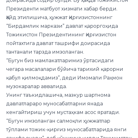
доирасида содир бўлди. Бу ҳақда Тожикистон
Президенти матбуот хизмати
хабар берди.
Қайд этилишича, ҳужжат Қирғизистоннинг
“Бирдамлик маркази” давлат қароргоҳида
Тожикистон Президентининг Қирғизистон
пойтахтига давлат ташрифи доирасида
тантанали тарзда имзоланган.
“Бугун биз мамлакатларимиз ўртасидаги
чегара масалалари бўйича тарихий қарорни
қабул қилмоқдамиз”, деди Имомали Раҳмон
музокаралар аввалида.
Унинг таъкидлашича, мазкур шартнома
давлатлараро муносабатларни янада
кенгайтириш учун мустаҳкам асос яратади.
“Бугун имзоланган салмоқли ҳужжатлар
тўплами тожик-қирғиз муносабатларида янги