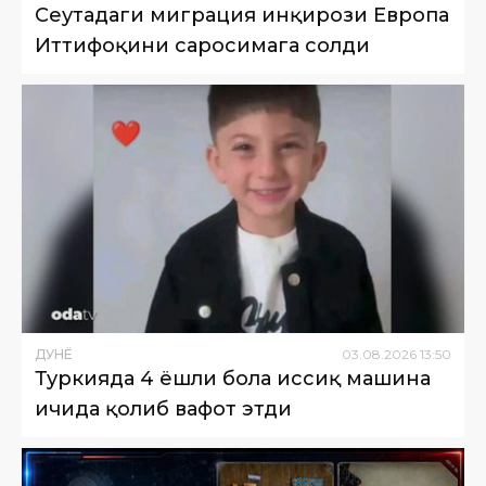
Сеутадаги миграция инқирози Европа
Иттифоқини саросимага солди
ДУНË
03
.
08
.
2026
13
:
50
Туркияда 4 ёшли бола иссиқ машина
ичида қолиб вафот этди