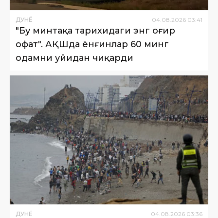
ДУНË
04
.
08
.
2026
03
:
41
"Бу минтақа тарихидаги энг оғир
офат". АҚШда ёнғинлар 60 минг
одамни уйидан чиқарди
ДУНË
04
.
08
.
2026
03
:
36