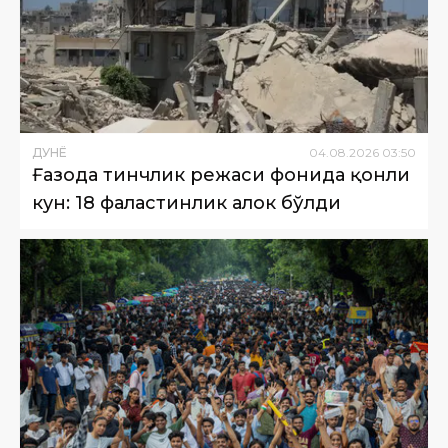
ДУНË
04
.
08
.
2026
03
:
50
Ғазода тинчлик режаси фонида қонли
кун: 18 фаластинлик ҳалок бўлди