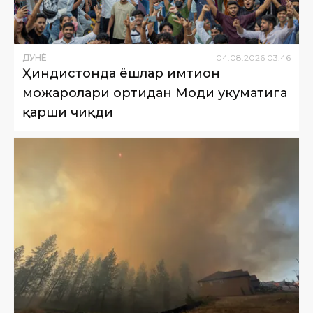
ДУНË
04
.
08
.
2026
03
:
46
Ҳиндистонда ёшлар имтиҳон
можаролари ортидан Моди ҳукуматига
қарши чиқди