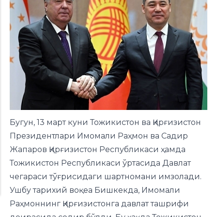
Бугун, 13 март куни Тожикистон ва Қирғизистон
Президентлари Имомали Раҳмон ва Садир
Жапаров Қирғизистон Республикаси ҳамда
Тожикистон Республикаси ўртасида Давлат
чегараси тўғрисидаги шартномани имзолади.
Ушбу тарихий воқеа Бишкекда, Имомали
Раҳмоннинг Қирғизистонга давлат ташрифи