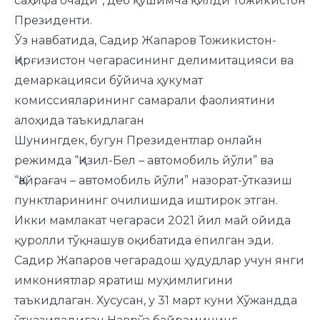
саҳифа очади”, деб қўшимча қилди Тожикистон
Президенти.
Ўз навбатида, Садир Жапаров Тожикистон-
Қирғизистон чегарасининг делимитацияси ва
демаркацияси бўйича ҳукумат
комиссияларининг самарали фаолиятини
алоҳида таъкидлаган
Шунингдек, бугун Президентлар онлайн
режимда “Қизил-Бел – автомобиль йўли” ва
“Қайрағач – автомобиль йўли” назорат-ўтказиш
пунктларининг очилишида иштирок этган.
Икки мамлакат чегараси 2021 йил май ойида
қуролли тўқнашув оқибатида ёпилган эди.
Садир Жапаров чегарадош ҳудудлар учун янги
имкониятлар яратиш муҳимлигини
таъкидлаган. Хусусан, у 31 март куни Хўжандда